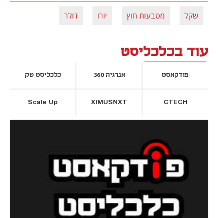
שקל
מטבעות חוץ
יורו
דולר
עוד בכלכליסט
פודקאסט
אנרגיה 360
כלכליסט טק
Scale Up
XIMUSNXT
CTECH
יסייה חדשה
נפתח בכרטיסייה חדשה