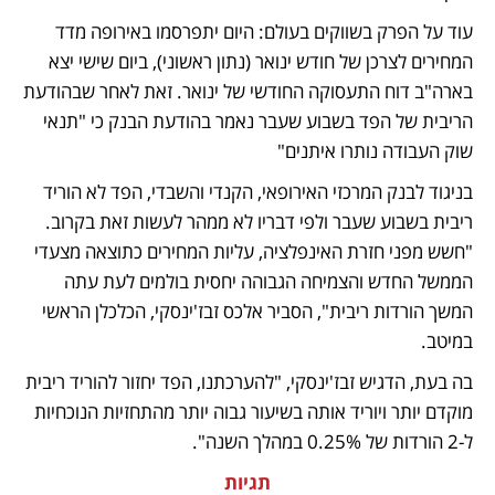
עוד על הפרק בשווקים בעולם: היום יתפרסמו באירופה מדד 
המחירים לצרכן של חודש ינואר (נתון ראשוני), ביום שישי יצא 
בארה"ב דוח התעסוקה החודשי של ינואר. זאת לאחר שבהודעת 
הריבית של הפד בשבוע שעבר נאמר בהודעת הבנק כי "תנאי 
שוק העבודה נותרו איתנים"
בניגוד לבנק המרכזי האירופאי, הקנדי והשבדי, הפד לא הוריד 
ריבית בשבוע שעבר ולפי דבריו לא ממהר לעשות זאת בקרוב. 
"חשש מפני חזרת האינפלציה, עליות המחירים כתוצאה מצעדי 
הממשל החדש והצמיחה הגבוהה יחסית בולמים לעת עתה 
המשך הורדות ריבית", הסביר אלכס זבז'ינסקי, הכלכלן הראשי 
במיטב. 
בה בעת, הדגיש זבז'ינסקי, "להערכתנו, הפד יחזור להוריד ריבית 
מוקדם יותר ויוריד אותה בשיעור גבוה יותר מהתחזיות הנוכחיות 
ל-2 הורדות של 0.25% במהלך השנה". 
תגיות