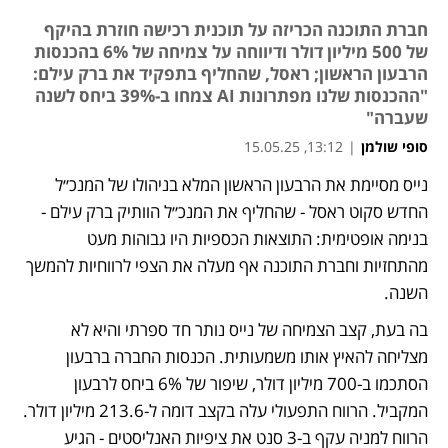
חברת התוכנה הכריזה על תוכנית רכישה חוזרת בהיקף
של 500 מיליון דולר ודיווחה על צמיחה של 6% בהכנסות
הרבעון הראשון; ראסל, שהחליף בתפקיד את ברק עילם:
"ההכנסות שלנו מפתרונות AI צמחו ב-39% ביחס לשנה
שעברה"
סופי שולמן
|
13:12, 15.05.25
נייס מסיימת את הרבעון הראשון המלא בניהולו של המנכ״ל 
החדש סקוט ראסל - שהחליף את המנכ״ל הוותיק ברק עילם - 
בנימה אופטימית: התוצאות הכספיות היו גבוהות מעט 
מהתחזיות וחברת התוכנה אף מעלה את הצפי לרווחיות להמשך 
השנה.  
בה בעת, קצב הצמיחה של נייס נותר חד ספרתי והיא לא 
מצליחה להאיץ אותו משמעותית. הכנסות החברה ברבעון 
הסתכמו ב-700 מיליון דולר, שיפור של 6% ביחס לרבעון 
המקביל. הרווח התפעולי עלה בקצב דומה ל-213.6 מיליון דולר. 
הרווח למניה עקף ב-3 סנט את ציפיות האנליסטים - הגיע 