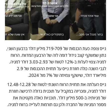
בתור מנכל אני מקבל מאות החלטות ביום, וה- Galaxy Z Fold8 Ultra עוזר לי לחתוך אותן מהר יותר_v
בתפקידים כאלה אי אפשר לחכות: אושרת לוי מניעה השקעות ענק מהטלפון_v
אין שעה שלא התעסקתי במשבר - טל אלכסנדרוביץ’ שגב מנהלת משברים
נייס צופה כעת הכנסות של 719-709 מיליון דולר ברבעון השני, 
נתון שמשקף קצב גידול דומה לזה של הרבעון המדווח. הרווח 
למניה צפוי לעלות ב-12% לטווח של 3.03-2.93 דולר למניה. 
לגבי השנה כולה חוזרת נייס על תחזית ההכנסות של 2.9 
מיליארד דולר, שישקף צמיחה של 7% מול 2024. 
נייס העלתה את תחזית הרווח השנתי לטווח של 12.48-12.28 
דולר למניה, ומכריזה במקביל על תוכנית גדולה לרכישה חוזרת 
של מניותיה ב-500 מיליון דולר. תוכניות כאלה מקטינות את 
מספר המניות של החברה ולכן גם תורמות לעלייה ברווח למניה.   