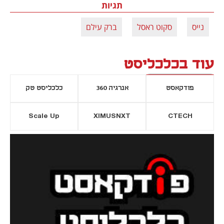
תגיות
נייס
סקוט ראסל
ברק עילם
עוד בכלכליסט
פודקאסט
אנרגיה 360
כלכליסט טק
Scale Up
XIMUSNXT
CTECH
יסייה חדשה
נפתח בכרטיסייה חדשה