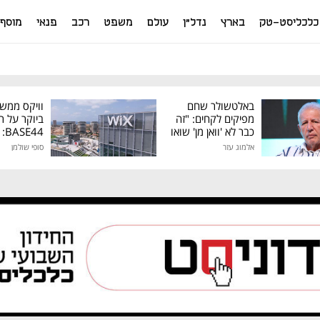
כלכליסט-טק
בארץ
נדל"ן
עולם
משפט
רכב
פנאי
מוסף
באלטשולר שחם
וויקס ממש
מפיקים לקחים: "זה
ביוקר על ר
כבר לא 'וואן מן' שואו
44
של גילעד"
אלמוג עזר
סופי שולמן
מיליון דולר