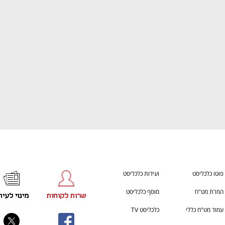
h – the gateway to Tech
You're NXT
פוטו כלכליסט
ועידות כלכליסט
המרת מט"ח
מוסף כלכליסט
שרות לקוחות
מינוי לעית
עמוד מט"ח כללי
כלכליסט TV