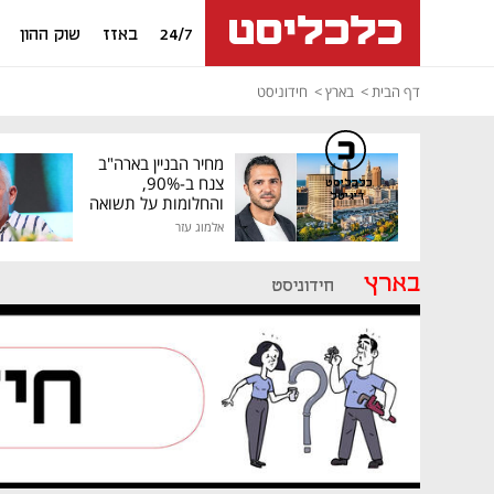
24/7
באזז
שוק ההון
דף הבית
בארץ
חידוניסט
מחיר הבניין בארה"ב
צנח ב-90%,
כלכליסט
דיגיטל
והחלומות על תשואה
גבוהה התנפצו
אלמוג עזר
בארץ
חידוניסט