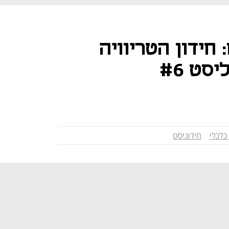
חידון הטריוויה
סט #6
 כלכלי
חידוניסט