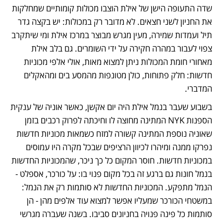
שדה התעופה הישן של אילת הוצבו מכולות קומותיים שמחלקות 
את החניון לשני חצאים. לא מדובר רק במכולות: יש בקצה גדר 
תיל ועמדות שמירה, מעין מגרש מבוצר במרכז אילת ומי שיתקרב 
צפוי לעבור במהרה חקירה על ידי השומרים. גם בלב אילת 
מאחורי חומת המכולות ניתן למצוא מאות, אולי אלפי מכוניות 
חדשות: חלק פתוחות, כולן מטונפות מהמסע בים ומהאקלים 
המדברי. 
בשבוע שעבר בנמל אילת היה יום אקשן, כאשר אוניה של ענקית 
הספנות NYK המתינה מחוצה לו וחיכתה לפרוק רכבים בזמן 
שאוניה נוספת המתינה קשורה למזח כשמאות מכוניות חדשות 
נפרקו ממנה ומיהרו לכיוון הרציפים שבכל מקרה היו עמוסים 
במכוניות חדשות. חוסר המקום כל כך ניכר, שהמכוניות החדשות 
בנמל חונות גם ברגע זה בכל מקום פנוי בו: על כורכר, אספלט - 
הנמל מתפקע. המכוניות החדשות לא סותמות רק את הנמל: 
במשטחי הכורכר שמעליו אפשר למצוא עוד אלפים מהן - הן 
סותמות כל פינה פנויה בחניונים סביבו. בשנה שעברה מגרשי 