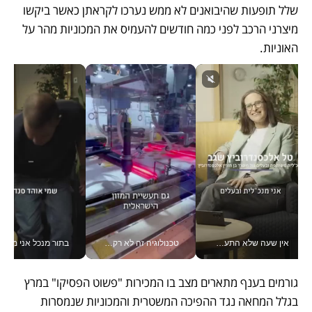
שלל תופעות שהיבואנים לא ממש נערכו לקראתן כאשר ביקשו 
מיצרני הרכב לפני כמה חודשים להעמיס את המכוניות מהר על 
האוניות.
אין שעה שלא התעסקתי במשבר - טל אלכסנדרוביץ’ שגב מנהלת משברים תקשורתיים מכל מקום עם ה- Galaxy Z Fold8 Ultra שלה_v
טכנולוגיה זה לא רק בהייטק: גם תעשיית המזון הישראלית מאמצת כלי AI, אוטומציה וניתוח דאטה בזמן אמת
בתור מנכל אני מקבל מאות הח
גורמים בענף מתארים מצב בו המכירות "פשוט הפסיקו" במרץ 
בגלל המחאה נגד ההפיכה המשטרית והמכוניות שנמסרות 