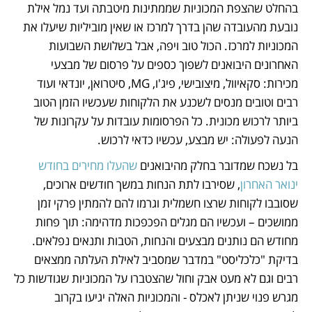
בהחלט שהצפת המכוניות שממתינות מיטבתה ועד נמל אילת 
נובעת מהעובדה שהן בדרך למרכז או שאין מוביליות שיעלו את 
המכוניות למרכז. הכול טוב ויפה, אבל בשלושת השבועות 
האחרונים היבואנים לשפוך כספים על פרסום של מבצעי 
מכירות: סקאיוול, מיצובישי, פיג'ו, MG, סיטרואן, יונדאי ועוד 
רבים וטובים מנסים לשכנע את הלקוחות שעכשיו הזמן הטוב 
ביותר לרכוש מכונית. כל הפרסומות עובדות על עקרונות של 
הנעה לפעולה: יש מבצע, עכשיו כדאי לרכוש. 
בל נשכח שמדובר בחלק מהיבואנים 
שהעלו מחירים בחודש 
ינואר האחרון
, שסירבו לתת הנחות במשך חודשים ארוכים, 
שסובבו לקוחות שרצו חשמלית וגרמו להם להמתין פרקי זמן 
ממושכים – ועכשיו הם מגלים הפכפכות מדהימה: תוך פחות 
מחודש הם נותנים מבצעים והנחות, הטבות ותנאים נפלאים. 
בדיקת "כלכליסט" במדבר שמסביב לאילת העלתה ממצאים 
רבים וגם לא מעט אבק וחול שהצטברו על המכוניות שגודשות כל 
מגרש פנוי שניתן לאכלס - והמכוניות האלה יגיעו בקרוב 