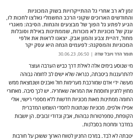
זמן לא רב אחרי גל ההתייקרויות בשוק המכוניות
והחודשים הארוכים שקוני הרכב החשמלי נאלצו לחכות לו,
הגיע לפתע גל הפוך של מבצעים והנחות. הסיבה: מאגרי
ענק של מכוניות לא מכורות, שממתינות באילת וסובלות
מחול, דהיית צבע והמון אבק. יצאנו לראות את אלפי
המכוניות והמסקנה: לפעמים הנחה היא עסק יקר
תומר הדר ויובל שדה
|
06:50, 30.06.23
מי שנוסע בימים אלה לאילת דרך כביש הערבה ועוצר 
נפתח בכרטיסייה חדשה
נפתח בכרטיסייה חדשה
נפתח בכרטיסייה חדשה
להתרעננות ביטבתה, כנראה שלא ישים לב לחומה גבוהה 
מעשה ידי אדם שמורכבת מערימות חול ואבנים ושנמצאת ממש 
מחוץ לחניון וחוסמת את המראה שאחריה. יש לכך סיבה. מאחורי 
החומה ממתינות מאות מכוניות חדשות ללא מספרי רישוי, אולי 
אפילו אלפים. מכוניות שנתונות לחסדי השמש המדברית 
הקופחת, טמפרטורות גבוהות, אבק וגדודי זבובים. הן יושבות 
במדבר ומחכות בסבלנות. 
יטבתה לא לבד. במרכז החניון לטווח הארוך ששוכן על חורבות 