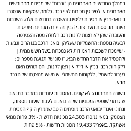
במהלך החודשיים האחרונים הן "זנבות" של מכירות מהחודשים 
האחרונים או לסירוגין מכירות לציי רכב. כלומר, עסקאות שנסגרו 
בינואר-מרץ או מכירות לליסינג והשכרה בחודשים אלה. השכבות 
היותר מבוססות מעדיפות להבין מה יקרה מבחינה פוליטית 
והעובדה שהן לא רוצות לקנות רכב חלחלה מטה והצטרפה 
לבעיה נוספת: החשמליות שעליהן יבואני הרכב בנו הרים וגבעות 
- שיימכרו לשכבות האמידות לא נמכרות בשל חשש ממיתון 
ולהפסיד את הדבר החדש הבא. זו סוג של תנועת מספריים: 
ללקוחות רכבי בנזין או דיזל אין רצון לקנות, והם תוהים האם 
לעבור לחשמלי. ללקוחות החשמלי יש חשש מהצגתו של הדבר 
הבא. 
בשורה התחתונה: לא קונים. המכוניות עומדות במדבר בתנאים 
שיגרמו לשוטפי המכוניות של היבואנים לעבוד שעות נוספות, 
ונתוני איגוד יבואני הרכב מוכיחים היטב שממרץ היקף המכירות 
מצטמק: במאי נמסרו 24,303 מכוניות חדשות - 3% פחות ממאי 
אשתקד, באפריל 19,433 מכוניות חדשות - 5% פחות 