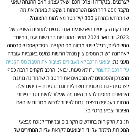
לצרכנים. בנקודה זו צרכן חכם ישאל עצמו: האם ההנחה שאני 
מקבל מספיקה? האם הפרסומות משקפות באמת את מה 
שמתרחש במרחק 300 קילומטר מאולמות התצוגה? 
עוד נקודה קריטית היא שכעת אנו נכנסים למחצית השנייה של 
2023, ובינואר 2024 מחירי המכוניות החדשות יעלו, במיוחד 
החשמליות, בגלל שינוי מתווה מס הקנייה. בפודקאסט שפרסמה 
לאחרונה רשות המסים ציין מנהל הרשות כמעט באגביות עובדה 
מעניינת: 
יבואני הרכב לא מעבירים לציבור את הטבת מס הקנייה 
על הרכב החשמלי
. זו לא טעות. יבואני הרכב לוקחים הרבה כסף 
מהצרכן והסכומים לא מבטאים את ההטבות שהמדינה נותנת 
לצרכנים - גם במכוניות חשמליות וגם ברגילות – בימים אלה 
היבואנים מחכים לראות האם מה שעלול להיות בגדר פירורי 
הנחות בעטיפה נוצצת יגרום לציבור לרכוש מכוניות או האם 
הציבור יצביע ברגליים? 
תגובת הלקוחות בחודשים הקרובים ובמיוחד לנוכח מבצעי 
המכירות תילמד על ידי היבואנים לקראת עליות המחירים של 