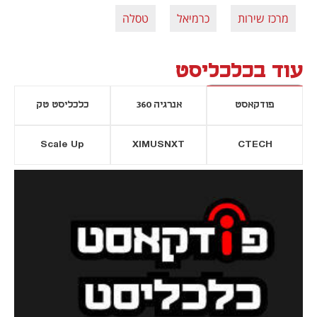
מרכז שירות
כרמיאל
טסלה
עוד בכלכליסט
פודקאסט
אנרגיה 360
כלכליסט טק
Scale Up
XIMUSNXT
CTECH
יסייה חדשה
נפתח בכרטיסייה חדשה