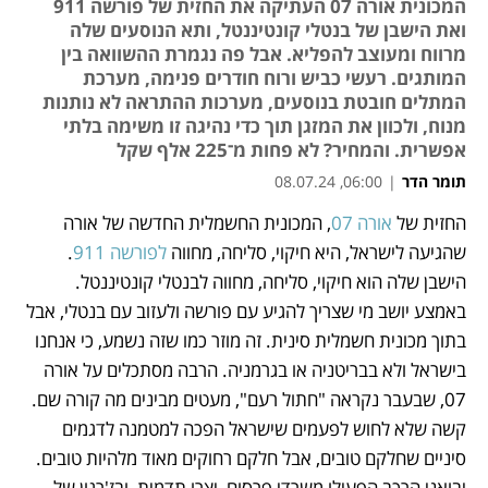
המכונית אורה 07 העתיקה את החזית של פורשה 911
ואת הישבן של בנטלי קונטיננטל, ותא הנוסעים שלה
מרווח ומעוצב להפליא. אבל פה נגמרת ההשוואה בין
המותגים. רעשי כביש ורוח חודרים פנימה, מערכת
המתלים חובטת בנוסעים, מערכות ההתראה לא נותנות
מנוח, ולכוון את המזגן תוך כדי נהיגה זו משימה בלתי
אפשרית. והמחיר? לא פחות מ־225 אלף שקל
תומר הדר
|
06:00, 08.07.24
החזית של 
אורה 07
, המכונית החשמלית החדשה של אורה 
נפתח בכרטיסייה חדשה
נפתח בכרטיסייה חדשה
שהגיעה לישראל, היא חיקוי, סליחה, מחווה 
לפורשה 911
. 
הישבן שלה הוא חיקוי, סליחה, מחווה לבנטלי קונטיננטל. 
באמצע יושב מי שצריך להגיע עם פורשה ולעזוב עם בנטלי, אבל 
בתוך מכונית חשמלית סינית. זה מוזר כמו שזה נשמע, כי אנחנו 
בישראל ולא בבריטניה או בגרמניה. הרבה מסתכלים על אורה 
07, שבעבר נקראה "חתול רעם", מעטים מבינים מה קורה שם. 
קשה שלא לחוש לפעמים שישראל הפכה למטמנה לדגמים 
סיניים שחלקם טובים, אבל חלקם רחוקים מאוד מלהיות טובים. 
יבואני הרכב הפעילו משרדי פרסום, יצרו תדמית, ובז'רגון של 