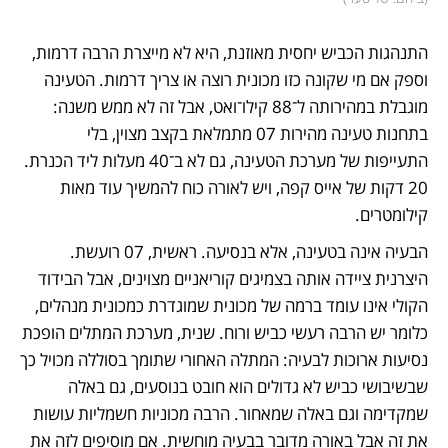
התנהגות הכביש יחסית מאוזנת, היא לא מייצרת הרבה דרמות, 
וספק אם מי שקונה כזו מכונית רוצה או צריך דרמות. הטעינה 
מוגבלת במהירותה ל־88 קילו־ואט, אבל זה לא ממש משנה: 
בתחנות טעינה מהירות 07 מתמלאת בקצב מצוין, בלי 
התעייפות של מערכת הטעינה, גם לא ב־40 מעלות ליד הכנרת. 
20 דקות של אייס קפה, ויש לאורה כוח להמשיך עוד מאות 
קילומטרים.
הבעיה אינה בטעינה, אלא בנסיעה. ראשית, 07 רועשת. 
היצרנית ציידה אותה בצמיגים קוריאניים מצוינים, אבל הבידוד 
הקולי אינו עומד ברמה של מכונית שמוגדרת כמכונית מנהלים, 
כלומר יש הרבה רעשי כביש ורוח. שנית, מערכת המתלים הופכת 
נסיעות ארוכות לבעיה: המתלה האחורי שתומך בסוללה מכויל כך 
שבשיבושי כביש לא גדולים הוא חובט בנוסעים, גם באלה 
שמקדימה וגם באלה שמאחור. הרבה מכוניות חשמליות עושות 
את זה אבל באורה מדובר בבעיה מוחשית. אם מוסיפים לזה את 