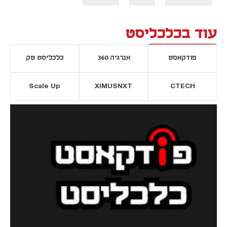
עוד בכלכליסט
פודקאסט
אנרגיה 360
כלכליסט טק
Scale Up
XIMUSNXT
CTECH
יסייה חדשה
נפתח בכרטיסייה חדשה