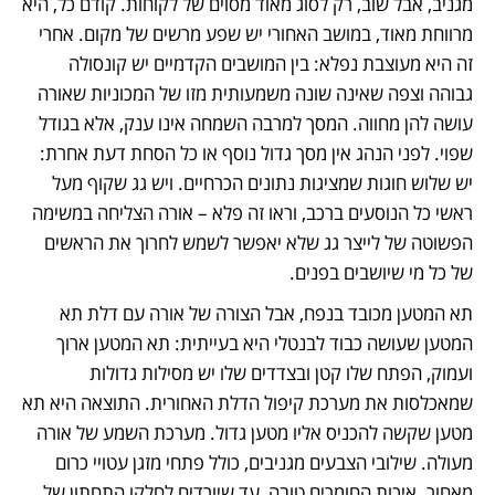
מגניב, אבל שוב, רק לסוג מאוד מסוים של לקוחות. קודם כל, היא 
מרווחת מאוד, במושב האחורי יש שפע מרשים של מקום. אחרי 
זה היא מעוצבת נפלא: בין המושבים הקדמיים יש קונסולה 
גבוהה וצפה שאינה שונה משמעותית מזו של המכוניות שאורה 
עושה להן מחווה. המסך למרבה השמחה אינו ענק, אלא בגודל 
שפוי. לפני הנהג אין מסך גדול נוסף או כל הסחת דעת אחרת: 
יש שלוש חוגות שמציגות נתונים הכרחיים. ויש גג שקוף מעל 
ראשי כל הנוסעים ברכב, וראו זה פלא – אורה הצליחה במשימה 
הפשוטה של לייצר גג שלא יאפשר לשמש לחרוך את הראשים 
של כל מי שיושבים בפנים.
תא המטען מכובד בנפח, אבל הצורה של אורה עם דלת תא 
המטען שעושה כבוד לבנטלי היא בעייתית: תא המטען ארוך 
ועמוק, הפתח שלו קטן ובצדדים שלו יש מסילות גדולות 
שמאכלסות את מערכת קיפול הדלת האחורית. התוצאה היא תא 
מטען שקשה להכניס אליו מטען גדול. מערכת השמע של אורה 
מעולה. שילובי הצבעים מגניבים, כולל פתחי מזגן עטויי כרום 
מאחור. איכות החומרים טובה, עד שיורדים לחלקו התחתון של 