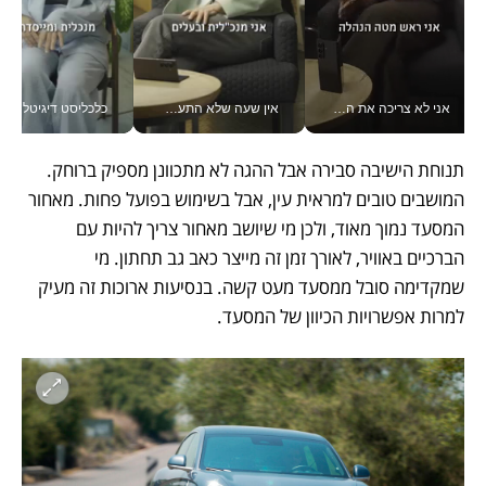
אני לא צריכה את המשרד: רונית שרעבי-חדד מנהלת ארגון של 30000 עובדים מכל מקום_v
אין שעה שלא התעסקתי במשבר - טל אלכסנדרוביץ’ שגב מנהלת משברים תקשורתיים מכל מקום עם ה- Galaxy Z Fold8 Ultra שלה_v
כלכליסט דיגיטל
תנוחת הישיבה סבירה אבל ההגה לא מתכוונן מספיק ברוחק. 
המושבים טובים למראית עין, אבל בשימוש בפועל פחות. מאחור 
המסעד נמוך מאוד, ולכן מי שיושב מאחור צריך להיות עם 
הברכיים באוויר, לאורך זמן זה מייצר כאב גב תחתון. מי 
שמקדימה סובל ממסעד מעט קשה. בנסיעות ארוכות זה מעיק 
למרות אפשרויות הכיוון של המסעד. 