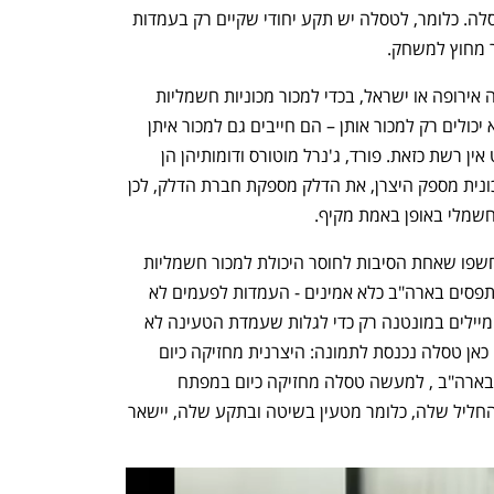
להשתמש בארה"ב בתקע הטעינה של טסלה. כלומר, לטסלה יש תקע יחודי שקיים רק בעמדות 
 מחוץ למשחק.
מדוע "המשחק" כל כך חשוב? ארה"ב אינה אירופה או ישראל, בכדי למכור מכוניות חשמליות 
ולעשות זאת בצורה רצינית יצרני הרכב לא יכולים רק למכור אותן – הם חייבים גם למכור איתן 
רשת טעינה מהימנה, וליצרני הרכב פשוט אין רשת כזאת. פורד, ג'נרל מוטורס ודומותיהן הן 
חברות ששבויות בתפיסה ישנה שאת המכונית מספק היצרן, את הדלק מספקת חברת הדלק, לכן 
שמלי באופן באמת מקיף. 
יתרה מזאת, מחקרים שנערכים בארה"ב חשפו שאחת הסיבות לחוסר היכולת למכור חשמליות 
בהיקף רציני היא העובדה ששקעי CCS נתפסים בארה"ב כלא אמינים - העמדות לפעמים לא 
עובדות וכאשר אמריקאי צריך לנסוע 300 מיילים במונטנה רק כדי לגלות שעמדת הטעינה לא 
עובדת, אין סיכוי שהוא ירכוש רכב חשמלי. כאן טסלה נכנסת לתמונה: היצרנית מחזיקה כיום 
ב-12 אלף עמדות טעינה חזקות שפזורות בארה"ב , למעשה טסלה מחזיקה כיום במפתח 
למכירת רכב חשמלי – ומי שלא רוקד לפי החליל שלה, כלומר מטעין בשיטה ובתקע שלה, יישאר 