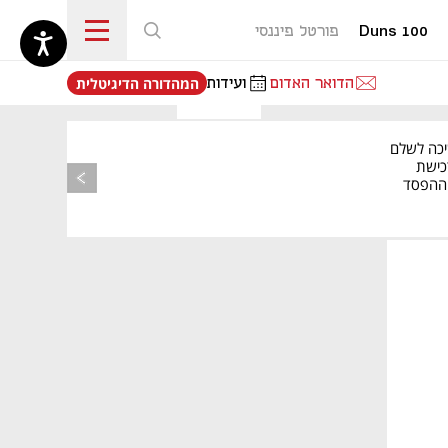
Duns 100
פורטל פיננסי
נפתח בכרטיסייה חדשה
הדואר האדום
ועידות
המהדורה הדיגיטלית
יכה לשלם
כישת
BASE: ההפסד
הרבעוני זינק ל-76