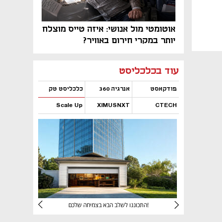
אוטומטי מול אנושי: איזה טייס מוצלח
יותר במקרי חירום באוויר?
נפתח בכרטיסייה חדשה
נפתח בכרטיסייה חדשה
נפתח בכרטיסייה חדשה
נפתח בכרטיסייה חדשה
נפתח בכרטיסייה חדשה
נפתח בכרטיסייה חדשה
עוד בכלכליסט
פודקאסט
אנרגיה 360
כלכליסט טק
Scale Up
XIMUSNXT
CTECH
נפתח בכרטיסייה חדשה
נפתח בכרטיסייה חדשה
נפתח בכרטיסייה חדשה
נפתח בכרטיסייה חדשה
יניהם
התכוננו לשלב הבא בצמיחה שלכם!