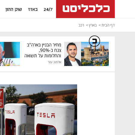
24/7
באזז
שוק ההון
דף הבית
בארץ
רכב
מחיר הבניין בארה"ב
צנח ב-90%,
כלכליסט
דיגיטל
והחלומות על תשואה
גבוהה התנפצו
אלמוג עזר