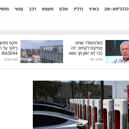
כלכליסט-טק
בארץ
נדל"ן
עולם
משפט
רכב
פנאי
מוסף
באלטשולר שחם
וויקס ממש
מפיקים לקחים: "זה
ביוקר על ר
כבר לא 'וואן מן' שואו
44
של גילעד"
אלמוג עזר
סופי שולמן
מיליון דולר