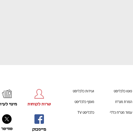
פוטו כלכליסט
ועידות כלכליסט
המרת מט"ח
מוסף כלכליסט
שרות לקוחות
מינוי לעית
עמוד מט"ח כללי
כלכליסט TV
טוויטר
פייסבוק