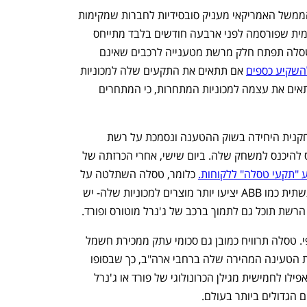
למהלך של טסלה עוד השפעה חשובה: הממשל האמריקאי מעניק סובסידיות לחברות שמקימות 
עמדות טעינה לרכב חשמלי. בהודעה רשמית שפורסמה לפני ארבעה חודשים בלבד מתייחס 
הממשל באופן מפורש לטסלה ומדגיש: "טסלה תפתח חלק מרשת מטענייה לרכבים שאינם 
השקיע כספים
 אם תתאים את התקעים שלה למכוניות 
המתחרות. כעת טסלה כבר לא צריכה להתאים את עצמה למכוניות המתחרות, כי המתחרים 
עוד נקודה חשובה, כאשר טסלה היא השחקנית היחידה בשוק ההטענה ונסמכת על רשת 
הטעינה שלה, לחברות אחרות אין אינטרס להיכנס למשחק שלה. ביום שישי, אחרי הכרזתה של 
 כלומר, טסלה השתלטה על 
סטנדרט הטעינה בארה"ב וכעת חברות תשתית כמו ABB יציעו יותר מוצרים למכוניות שלה- יש 
הרשת תוכל גם לתמוך ברכב של ג'נרל מוטורס ופורד. 
לבסוף, אי אפשר להתעלם מההיבט הכספי. טסלה תרוויח כמובן גם סכומי עתק ממכירת חשמל 
לבעלי פורד וג'נרל מוטורס שיגיעו לעמדות הטעינה המהירה שלה ברחבי ארה"ב, כך שבסופו 
של יום, טסלה - יצרנית שגילה אינו מגיע אפילו לחמישית מגילן הכרונולוגי של פורד או ג'נרל 
 הגדולים ביותר בעולם.