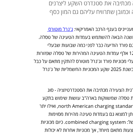
יא מכתיבה את סטנדרט השקע ליצרנים
וכמובן שתרוויח עליהם גם המון כסף
יינים בענף הרכב האמריקאי: 
ג'נרל מוטורס 
כי בעלי מכוניות שלה יוכלו החל משנה הבאה להשתמש בעמדות הטעינה של טסלה. 
ההצהרה אינה הראשונה מסוגה מכיוון שגם פורד הודיעה כבר לפני כמה שבועות שבעלי 
המכוניות שלה יוכלו להשתמש גם הם ב-12 אלף עמדות הטעינה המהירות של טסלה שפזורות 
ברחבי ארה"ב. החל משנה הבאה יוכלו בעלי מכוניות פורד וג'נרל מוטורס להתקין מתאם על כבל 
הטעינה ולהתחבר לעמדות טסלה, בעוד בשנת 2025 שקע המכוניות החשמליות של ג'נרל 
כאן נחשף הניצחון הגדול של טסלה: היצרנית הצעירה מכתיבה את הסטנדרטיזציה - סוג 
התקע, ליצרני הרכב הגדולים. כיום מכוניות טסלה שמשווקות בארה"ב עושות שימוש בתקע 
טעינה שנקרא NCAS, ראשי תיבות של north American charging standard, ואילו יתר 
יצרני הרכב משתמשים בתקע טעינה שניתן למצוא גם בעמדות טעינה מהירות מסוימות 
בישראל – אשר נקרא CCS, ראשי תיבות של: combined charging system. כיום מכוניות 
טסלה יכולות להשתמש בתקעי CCS באמצעות מתאם מיוחד, אך מכוניות אחרות לא יכולות 