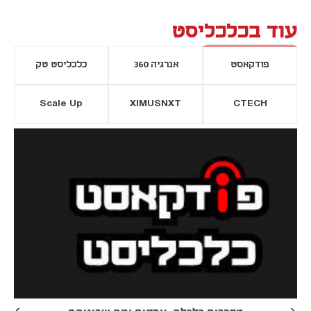
עוד בכלכליסט
פודקאסט
אנרגיה 360
כלכליסט טק
Scale Up
XIMUSNXT
CTECH
יסייה חדשה
נפתח בכרטיסייה חדשה