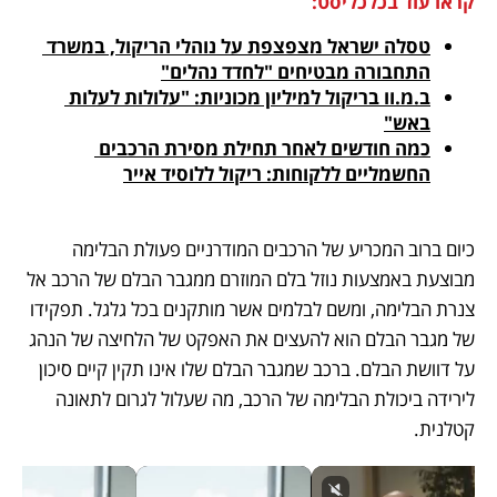
קראו עוד בכלכליסט:
טסלה ישראל מצפצפת על נוהלי הריקול, במשרד 
התחבורה מבטיחים "לחדד נהלים"
ב.מ.וו בריקול למיליון מכוניות: "עלולות לעלות 
באש"
כמה חודשים לאחר תחילת מסירת הרכבים 
החשמליים ללקוחות: ריקול ללוסיד אייר
כיום ברוב המכריע של הרכבים המודרניים פעולת הבלימה 
מבוצעת באמצעות נוזל בלם המוזרם ממגבר הבלם של הרכב אל 
צנרת הבלימה, ומשם לבלמים אשר מותקנים בכל גלגל. תפקידו 
של מגבר הבלם הוא להעצים את האפקט של הלחיצה של הנהג 
על דוושת הבלם. ברכב שמגבר הבלם שלו אינו תקין קיים סיכון 
לירידה ביכולת הבלימה של הרכב, מה שעלול לגרום לתאונה 
קטלנית.