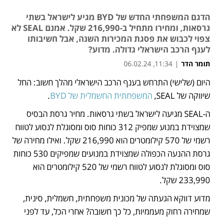
הדגם המשפחתי החדש של BYD מגיע לישראל בשתי
גרסאות, ומחירו מתחיל ב-216,990 שקל. אמנם SEAL לא
צפוי לכבוש את פסגת המכירות השנה, אבל חשיבותו
לענף הרכב הישראלי גדולה. מדוע?
תומר הדר
|
11:34, 06.02.24
היום (שלישי) התרחש בענף הרכב הישראלי מהלך חשוב: החל 
נפתח בכרטיסייה חדשה
נפתח בכרטיסייה חדשה
נפתח בכרטיסייה חדשה
נפתח בכרטיסייה חדשה
שיווקה של SEAL, 
המשפחתית החשמלית של BYD
.
ה-SEAL מגיעה לישראל בשתי גרסאות. מחיר גרסת הבסיס 
שמצוידת במנוע שמפיק 312 כוחות סוס ומסוגלת לנסוע לטווח 
רשמי של 570 קילומטרים הוא 216,990 שקל. ואילו מחירה של 
גרסת ההנעה הכפולה שמצוידת במנועים שמפיקים 530 כוחות 
סוס ומסוגלת לנסוע לטווח רשמי של 520 קילומטרים הוא 
233,990 שקל.
מדוע דווקא הגעתה של מכונית משפחתית, חשמלית, סינית, 
שמחירה רחוק מעממיות, כל כך חשובה? אחרי הכל, עד לפני 