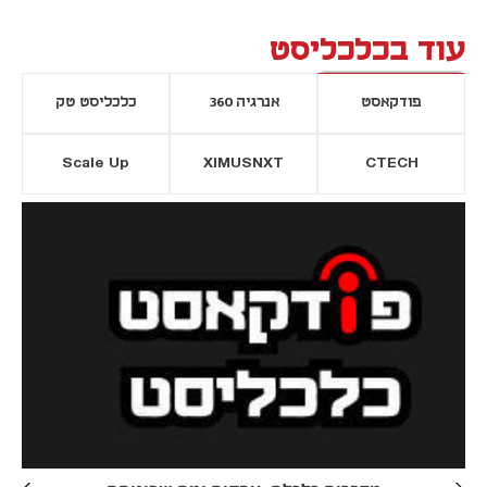
עוד בכלכליסט
פודקאסט
אנרגיה 360
כלכליסט טק
Scale Up
XIMUSNXT
CTECH
יסייה חדשה
נפתח בכרטיסייה חדשה