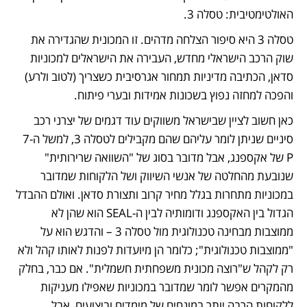
האולטימטיבית: טסלה 3.
טסלה 3 היא סיפור הצלחה מדהים. זו המכונית שהגדירה את 
שוק הרכב הישראלי מחדש, העבירה את הישראלים למכוניות 
סדאן, הכתיבה מדיניות תמחור אגרסיבית כשצריך (לטוב ולרע) 
והפכה למחזה נפוץ בשכונות אמידות ובערי פיתוח.
כאן חשוב לציין שבישראל משווקים עוד דגמים של יצרני רכב 
סיניים שניתן לומר עליהם שהם מקבילים לטסלה 3, למשל ה-7 
P של אקספנג, אבל מדובר בסוג של "השוואה שרירותית" 
שנובעת מהחלטה של אנשי השיווק ושל הלקוחות שמדובר 
במכוניות מתחרות בגלל מחיר קרוב ותצורת סדאן. ואולם ההבדל 
הגדול בין האקספנג ודומותיה לבין ה-SEAL הוא שהן לא 
ממוצבות מבחינה טכנולוגית מול טסלה 3 – והדגש הוא על 
"ממוצבות טכנולוגית"; כלומר הן מיועדות לפנות לאותו קהל ולא 
רק לקהל ש"רוצה מכונית משפחתית חשמלית". אם כבר, בחלק 
מהמקרים אפשר לומר שמדובר במכוניות שאפילו מעניקות 
ללקוחות הרבה יותר במונחים של מימדים וביצועים, אבל 