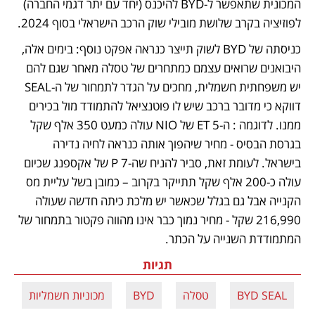
המכונית שתאפשר ל-BYD להיכנס (יחד עם יתר דגמי החברה) 
לפוזיציה בקרב שלושת מובילי שוק הרכב הישראלי בסוף 2024.  
כניסתה של BYD לשוק תייצר כנראה אפקט נוסף: בימים אלה, 
היבואנים שרואים עצמם כמתחרים של טסלה מאחר שגם להם 
יש משפחתית חשמלית, מחכים על הגדר לתמחור של ה-SEAL 
דווקא כי מדובר ברכב שיש לו פוטנציאל להתמודד מול בכירים 
ממנו. לדוגמה : ה-5 ET של NIO עולה כמעט 350 אלף שקל 
בגרסת הבסיס - מחיר שיהפוך אותה כנראה לחיה נדירה 
בישראל. לעומת זאת, סביר להניח שה-7 P של אקספנג שכיום 
עולה כ-200 אלף שקל תתייקר בקרוב – כמובן בשל עליית מס 
הקנייה אבל גם בגלל שכאשר יש מלכת כיתה חדשה שעולה 
216,990 שקל - מחיר נמוך כבר אינו מהווה פקטור בתמחור של 
המתמודדת השנייה על הכתר.
תגיות
BYD SEAL
טסלה
BYD
מכוניות חשמליות