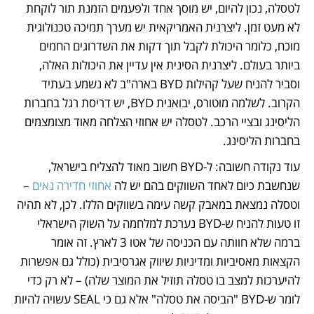
לטסלה, נכון להיום, יש מוסך אחד ולפעמים הזמנת תור לוקחת 
לא מעט זמן. ליצרנית האמריקאית יש מערך תמיכה טכנולוגית 
מוכח, כלומר היכולת לקבל תוך דקות את השדרוגים החמים 
ביותר בעולם. ליצרנית הסינית אין עדיין את היכולות האלה, 
וסביר להניח שעל קהילות BYD בארה"ב לא נשמע בעתיד 
הקרוב. לשלמה מוטורס, יבואנית BYD, יש דריסת רגל בחברות 
הליסינג ובציי הרכב. לטסלה יש אחוזי הצלחה מאוד מצומצמים 
בחברות הליסינג.
עוד נקודה חשובה: ל-BYD חשוב מאוד להצליח בישראל, 
שנחשבת כיום לאחד השווקים בהם יש לה 
אחוזי חדירה נאים
 – 
וטסלה נמצאת במאבק קשה עימה בשווקים הללו. לכן, לא תהיה 
זו טעות להניח ש-BYD נערכת למלחמה על השוק הישראלי 
ברמה שלא חוותה עם הכניסה של אטו 3 לארץ. זה אומר 
הקצאות מאסיביות ומדיניות שיווק אגרסיבית (כולל גם אפשרות 
להיערכות למצב בו טסלה תוזיל את המוצר שלה) – לא רק כדי 
לומר ש-BYD "הביסה את טסלה" אלא גם כי SEAL עשויה להיות 