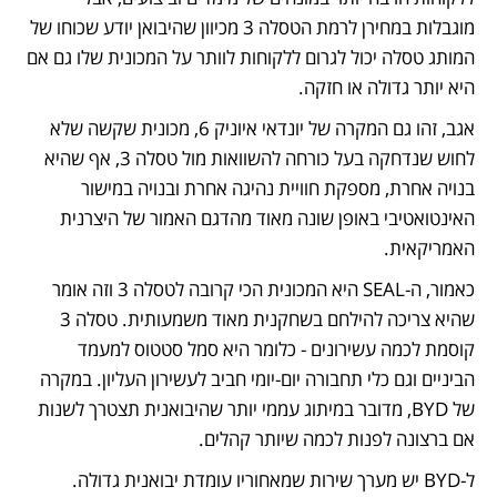
מוגבלות במחירן לרמת הטסלה 3 מכיוון שהיבואן יודע שכוחו של 
המותג טסלה יכול לגרום ללקוחות לוותר על המכונית שלו גם אם 
היא יותר גדולה או חזקה. 
אגב, זהו גם המקרה של יונדאי איוניק 6, מכונית שקשה שלא 
לחוש שנדחקה בעל כורחה להשוואות מול טסלה 3, אף שהיא 
בנויה אחרת, מספקת חוויית נהיגה אחרת ובנויה במישור 
האינטואטיבי באופן שונה מאוד מהדגם האמור של היצרנית 
האמריקאית.
כאמור, ה-SEAL היא המכונית הכי קרובה לטסלה 3 וזה אומר 
שהיא צריכה להילחם בשחקנית מאוד משמעותית. טסלה 3 
קוסמת לכמה עשירונים - כלומר היא סמל סטטוס למעמד 
הביניים וגם כלי תחבורה יום-יומי חביב לעשירון העליון. במקרה 
של BYD, מדובר במיתוג עממי יותר שהיבואנית תצטרך לשנות 
אם ברצונה לפנות לכמה שיותר קהלים. 
ל-BYD יש מערך שירות שמאחוריו עומדת יבואנית גדולה. 