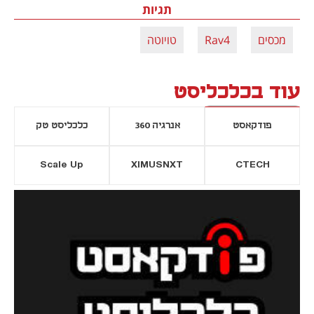
תגיות
מכסים
Rav4
טויוטה
עוד בכלכליסט
פודקאסט
אנרגיה 360
כלכליסט טק
Scale Up
XIMUSNXT
CTECH
יסייה חדשה
נפתח בכרטיסייה חדשה