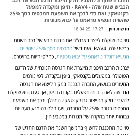
החברה שוקלת להעביר חלק מייצור הדגם הבא של רכב
הכביש שטח שלה - RAV4 - מיפן ומקנדה למפעל
בקנטאקי; זאת כדי לרכך את השפעת המכסים בסך 25%
שהשית הנשיא טראמפ על יבוא מכוניות
חדשות חוץ
|
17:27, 18.04.25
טויוטה שוקלת לייצר בארה"ב את הדגם הבא של רכב השטח 
נפתח בכרטיסייה חדשה
כביש שלה, RAV4, זאת בשל 
המכסים בסך 25% שהשית 
הנשיא דונלד טראמפ על יבוא מכוניות
, כך לפי דיווח ברויטרס. 
יצרנית הרכב היפנית מייצרת את הגרסה הנוכחית של הדגם 
הפופולרי במפעלים בקנטאקי, ביפן ובקנדה. לפי גורמים 
המעורים בנושא, החברה תכננה במקור לייצא את הגרסה 
החדשה לארה"ב מהמפעלים בקנדה וביפן, אך כעת היא שוקלת 
להעביר חלק מהייצור גם לקנטאקי. המהלך ירכך את השפעת 
המכסים בגובה 25% על החברה, ויעזור לה להימנע מעלויות 
גבוהות יותר במקרה של תנודות במטבע הין. 
טויוטה מתכננת לחשוף בהמשך השנה את הדגם החדש של 