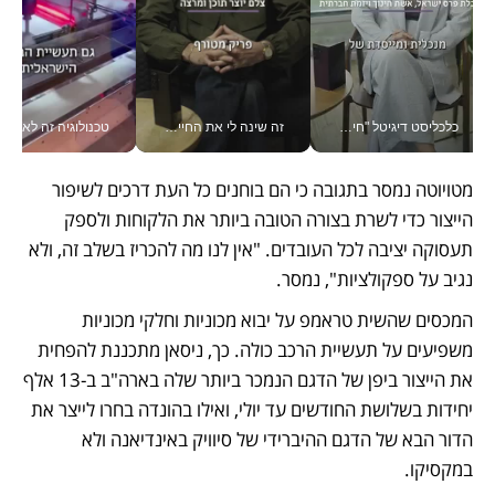
כלכליסט דיגיטל "חינוך הוא המשימה של החיים שלי"_v
זה שינה לי את החיים: איך עידו איז'ק הופך את הסמארטפון לכלי צילום מקצועי_v
טכנולוגיה זה לא רק בהייטק: גם תעשיי
מטויוטה נמסר בתגובה כי הם בוחנים כל העת דרכים לשיפור 
הייצור כדי לשרת בצורה הטובה ביותר את הלקוחות ולספק 
תעסוקה יציבה לכל העובדים. "אין לנו מה להכריז בשלב זה, ולא 
נגיב על ספקולציות", נמסר. 
המכסים שהשית טראמפ על יבוא מכוניות וחלקי מכוניות 
משפיעים על תעשיית הרכב כולה. כך, ניסאן מתכננת להפחית 
את הייצור ביפן של הדגם הנמכר ביותר שלה בארה"ב ב-13 אלף 
יחידות בשלושת החודשים עד יולי, ואילו בהונדה בחרו לייצר את 
הדור הבא של הדגם ההיברידי של סיוויק באינדיאנה ולא 
במקסיקו. 