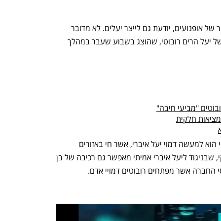
קווסאקי היפנית, שבדרך כלל עוסקת בייצור של אופנועים, יודעת גם לייצר יעלים. לא מדובר 
בשגיאה אלא באב טיפוס אמיתי ומתפקד של יעל הרים רובוטי, שהוצג בשבוע שעבר במהלך 
בוטים "מביעי חיבה"
מציאות חלקית
אם ממש מדייקים, אב הטיפוס של קווסאקי הוא למעשה דמוי יעל איברי, אשר חי באזורים 
ההרריים של חצי האי. הרובוט של קווסאקי, שבניגוד ליעל איברי אמיתי מאפשר גם רכיבה של בן 
י החברה אשר מפתחים רובוטים דמויי אדם. 