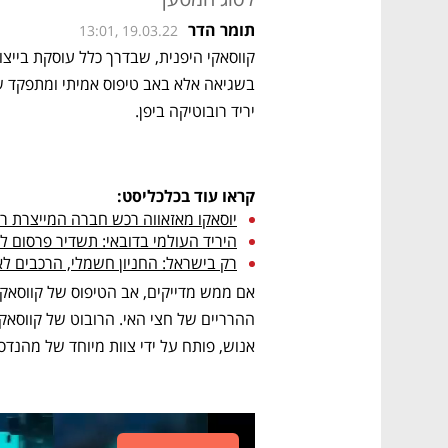
תומר הדר
13:01, 19.03.22
יריד רובוטיקה ביפן.
קראו עוד בכלכליסט:
יוסאקו מאזאווה רכש חברה המייצרת רו
היריד העולמי בדובאי: תשדיר פרסום ל
רק בישראל: החניון חשמלי, הרכבים לא
אנוש, פותח על ידי צוות מיוחד של מהנדס