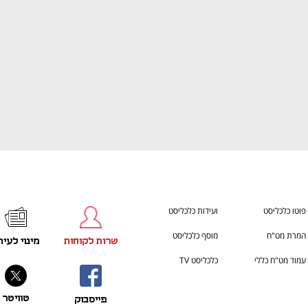
פוטו כלכליסט
ועידות כלכליסט
המרת מט"ח
מוסף כלכליסט
שרות לקוחות
מינוי לעית
עמוד מט"ח כללי
כלכליסט TV
טוויטר
פייסבוק