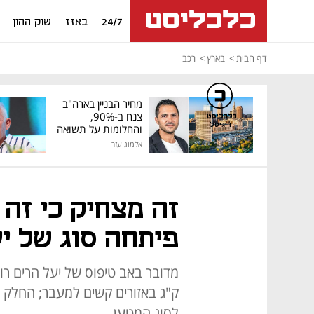
24/7
באזז
שוק ההון
דף הבית
בארץ
רכב
מחיר הבניין בארה"ב
צנח ב-90%,
כלכליסט
דיגיטל
והחלומות על תשואה
גבוהה התנפצו
אלמוג עזר
זה מצחיק כי זה 
פיתחה סוג של י
ק"ג באזורים קשים למעבר; החלק 
לסוג המטען