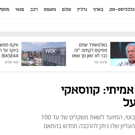
כלכליסט-טק
בארץ
נדל"ן
עולם
משפט
רכב
פנאי
מוסף
באלטשולר שחם
וויקס ממש
מפיקים לקחים: "זה
ביוקר על ר
כבר לא 'וואן מן' שואו
44
של גילעד"
אלמוג עזר
סופי שולמן
מיליון דולר
אמיתי: קווסאקי
על
מדובר באב טיפוס של יעל הרים רובוטי, המיועד לשאת משקלים של עד 100
העליון שלו ניתן להרכבה מחדש בהתאם