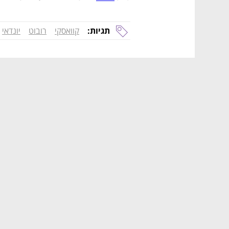
תגיות:
קוואסקי
רובוט
יונדאי