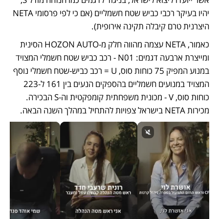
יהיו בעיקר רכבי כביש שטח חשמליים (אם כי לפי פרסומי NETA 
היצרנית טרם קיבלה תקינה אירופית). 
כאמור, NETA עצמה מהווה חלק מ-HOZON AUTO הסינית 
ומייצרת ארבעה דגמים: N01 - רכב כביש שטח חשמלי המצויד 
במנוע המפיק 75 כוחות סוס, U = רכב כביש-שטח חשמלי נוסף 
המצויד במנועים חשמליים בהספקים הנעים בין 161 ל-223 
כוחות סוס, V - מכונית משפחתית קומפקטית וה-S הבכירה. 
מכירות NETA בישראל צפויות להתחיל במהלך השנה הבאה.