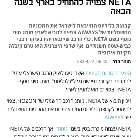
NETA צפויה להתחיל בארץ בשנה
הבאה
קבוצת בליליוס המייבאת לישראל את המכוניות
החשמליות של AIWAYS צפויה להביא לארץ מותג סיני
נוסף בשם NETA. כלי הרכב שייובאו יהיו בעיקר רכבי
כביש-שטח חשמליים, אף שלפי היצרנית היא טרם קיבלה
תקינה אירופית
תומר הדר
|
06:40, 28.09.22
היצע המכוניות הסיניות
 אשר יגיעו לשוק הרכב הישראלי עתיד 
נפתח בכרטיסייה חדשה
נפתח בכרטיסייה חדשה
נפתח בכרטיסייה חדשה
להתרחב בקרוב: כפי שנודע ל"כלכליסט", מותג סיני נוסף - 
NETA - צפוי גם הוא להגיע לארץ. 
זיכיון היבוא של NETA , מותג הרכב החשמלי של HOZON, צפוי 
להימסר לקבוצת בליליוס המייבאת כיום את המכוניות החשמליות 
של 
AIWAYS
.
NETA עצמה מוכרת בסין בשם 
"נזהה"
, אך הרכבים של NETA 
אשר ייועדו ליצוא לישראל, בניגוד לדגמים כמו הנזהה מודל S, 