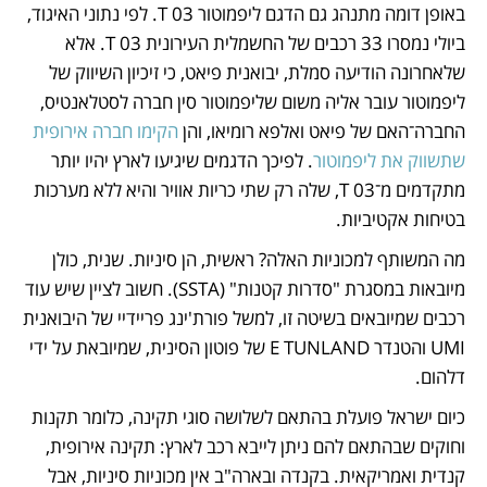
באופן דומה מתנהג גם הדגם ליפמוטור 03 T. לפי נתוני האיגוד, 
ביולי נמסרו 33 רכבים של החשמלית העירונית 03 T. אלא 
שלאחרונה הודיעה סמלת, יבואנית פיאט, כי זיכיון השיווק של 
ליפמוטור עובר אליה משום שליפמוטור סין חברה לסטלאנטיס, 
החברה־האם של פיאט ואלפא רומיאו, והן 
הקימו חברה אירופית 
שתשווק את ליפמוטור
. לפיכך הדגמים שיגיעו לארץ יהיו יותר 
מתקדמים מ־03 T, שלה רק שתי כריות אוויר והיא ללא מערכות 
בטיחות אקטיביות.
מה המשותף למכוניות האלה? ראשית, הן סיניות. שנית, כולן 
מיובאות במסגרת "סדרות קטנות" (SSTA). חשוב לציין שיש עוד 
רכבים שמיובאים בשיטה זו, למשל פורת'ינג פריידיי של היבואנית 
UMI והטנדר E TUNLAND של פוטון הסינית, שמיובאת על ידי 
דלהום.
כיום ישראל פועלת בהתאם לשלושה סוגי תקינה, כלומר תקנות 
וחוקים שבהתאם להם ניתן לייבא רכב לארץ: תקינה אירופית, 
קנדית ואמריקאית. בקנדה ובארה"ב אין מכוניות סיניות, אבל 