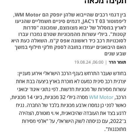
תקינה מלאה
בין דגמי רכבים שהייבוא שלהן יופסק הם WM Motor,
ליפמוטור 03 T ו־JAC, דגמים סיניים חשמליים שהגיעו
לארץ במסלול של יבוא מצומצם, שמכונה "סדרות
קטנות". ביולי עשרות מהמכוניות שטרם נמכרו עברו
לסוכנויות רכב כיד ראשונה אפס ק"מ. השאלה כעת היא
האם היבואנים יעמדו בחובה לספק חלקי חילוף במשך
שבע שנים
תומר הדר
|
06:00, 19.08.24
בחודש שעבר התרחש בענף הרכב הישראלי אירוע מעניין: 
נפתח בכרטיסייה חדשה
נפתח בכרטיסייה חדשה
נפתח בכרטיסייה חדשה
יצרנית רכב סינית כמעט לא מוכרת בארץ ביצעה בבת אחת 
עשרות מסירות של מכוניות חדשות. לפי נתוני איגוד יבואני 
הרכב,
 WM Motor
 מסרה ביולי 32 מכוניות, ביוני 14 מכוניות, 
כאשר לפני כן נמסרו ארבע מכוניות בלבד של החברה. נניח 
לרגע בצד את העובדה שהיבואנית, אי.וי מוטורס, הצהירה 
ב־2022, עם כניסתה לשוק הישראלי, על "אלפי מסירות 
מתוכננות". 