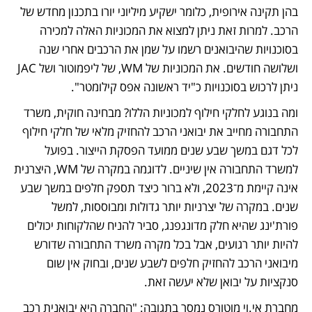
בהן תקינה אירופית, כלומר ישקיע מיליוני יורו בתכנון מחדש של 
הרכב. למרות זאת ניתן למצוא את המכוניות האלה למכירה 
בסוכנויות שהיבואנים רשמו על שמן את הרכבים אחרי שנה 
ושלושה חודשים. את המכוניות של WM, של ליפמוטור ושל JAC 
ניתן לרכוש בסוכנויות כ"יד ראשונה אפס קילומטר". 
ומה בנוגע לחלקי חילוף למכוניות הללו? מבחינה חוקית, משרד 
התחבורה מחייב את יבואני הרכב להחזיק מלאי של חלקי חילוף 
לכל דגם במשך שבע שנים ממועד הפסקת הייצור. בפועל 
למשרד התחבורה אין שיניים. לדוגמה במקרה של WM, היצרנית 
אינה קיימת מ־2023, ולא ברור כיצד תספק חלפים במשך שבע 
שנים. במקרה של יצרניות יותר גדולות ומבוססות, למשל 
פורת'ינג שהיא חלק מדונגפנג, סביר להניח שהלקוחות יכולים 
להיות יותר רגועים, אבל בכל מקרה משרד התחבורה שדורש 
מיבואני הרכב להחזיק חלפים לשבע שנים, ובחוק אין שום 
סנקציות על יבואן שלא יעשה זאת.
מחברת אי.וי מוטורס נמסר בתגובה: "החברה היא יבואנית רכב 