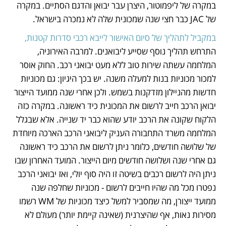
במקרה של ליפמוטור, היצרן עבר יבואן והדגם הסתיים. במקרה 
של JAC כבר חצי שנה שמכונית שלה לא נמכרה בישראל.
במקביל לתהליך של סיום האישור לייבא רכבי סדרות קטנות,
התרחש תהליך נוסף שסייע ליבואנים. למרבה האירוניה, 
המלחמה עשתה שירות טוב ללא מעט יבואני רכב. החוק אוסר 
למכור מכוניות בנות למעלה משנה. יש בכך היגיון: גם מכוניות 
חדשות מהניילון מזדקנות בשמש. ולכן אחרי שנה ממועד הייצור 
יבואן הרכב חייב לרשום את המכונית כיד ראשונה. במקרה כזה 
הלקוח שקונה את הרכב יודע שהוא כבר יד שנייה. אלא שבגלל 
המלחמה משרד התחבורה העניק ליבואני הרכב הארכה מיוחדת 
של שלושה חודשים, כלומר ניתן לרשום את הרכב כיד ראשונה 
גם אחרי שנה ושלושה חודשים מיום הייצור. המועד האחרון שבו 
ניתן היה לרשום רכבים בשיטה זו היה סוף יולי, ואז יבואני הרכב 
נפטרו מכל מה שהיו חייבים לרשום - מכוניות שחלפה שנה 
ממועד ייצורן, מה שמסביר למשל כיצד מכוניות של WM רשמו 
מסירות נאות, אף שהיצרנית (שאינה קיימת יותר) מעולם לא 