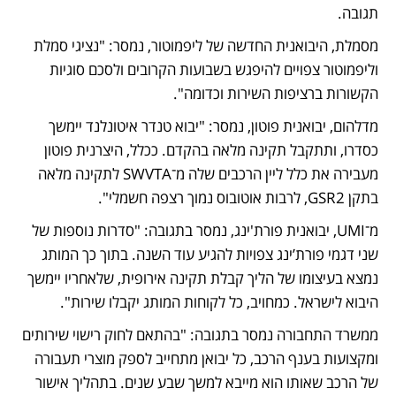
תגובה.
מסמלת, היבואנית החדשה של ליפמוטור, נמסר: "נציגי סמלת 
וליפמוטור צפויים להיפגש בשבועות הקרובים ולסכם סוגיות 
הקשורות ברציפות השירות וכדומה".
מדלהום, יבואנית פוטון, נמסר: "יבוא טנדר איטונלנד יימשך 
כסדרו, ותתקבל תקינה מלאה בהקדם. ככלל, היצרנית פוטון 
מעבירה את כלל ליין הרכבים שלה מ־SWVTA לתקינה מלאה 
בתקן GSR2, לרבות אוטובוס נמוך רצפה חשמלי".
מ־UMI, יבואנית פורת'ינג, נמסר בתגובה: "סדרות נוספות של 
שני דגמי פורת’ינג צפויות להגיע עוד השנה. בתוך כך המותג 
נמצא בעיצומו של הליך קבלת תקינה אירופית, שלאחריו יימשך 
היבוא לישראל. כמחויב, כל לקוחות המותג יקבלו שירות".
ממשרד התחבורה נמסר בתגובה: "בהתאם לחוק רישוי שירותים 
ומקצועות בענף הרכב, כל יבואן מתחייב לספק מוצרי תעבורה 
של הרכב שאותו הוא מייבא למשך שבע שנים. בתהליך אישור 