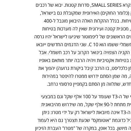
במכונית שמיובאת ארצה במסגרת מה שנקרא SMALL SERIES, סדרות קטנות. יבוא של רכבים 
 (כלומר החוקים) האירופית שמקובלת גם בישראל, 
אבל עם הקלות מסוימות בתחומים כמו בטיחות. בגלל ההקלות האלה היבואן מוגבל ל-400 
יחידות בשנה מכל דגם וכך קרה עם ה-T3, מכונית קטנה ועירונית שאין לה מערכות בטיחות 
אקטיביות. לפי הצהרתה של סמלת, הדגמים הראשונים של ליפמוטור שיגיעו לישראל יהיו גרסה 
"אירופית" של ה-T3 וגם רכב כביש שטח חשמלי ששמו הוא 10 C. שני הדגמים החדשים ייובאו 
השנה, מה שהגיוני בהתחשב בעליית מס הקניה הצפויה בינואר הקרוב על רכב חשמלי. אבל 
מעבר לכך- יבוא של T3 שמצויד במערכות בטיחות אקטיביות ויהיה הרבה יותר מותאם באופיו 
ובאיכויותיו לקהל אירופי (כי שנחשף במבחן כלכליסט, בו הרכב קיבל ביקורת גרועה) יהפוך את 
נפתח בכרטיסייה חדשה
נפתח בכרטיסייה חדשה
ה-T3 הקיימים בישראל למיושנים בין לילה, מה שמן הסתם ידרוש ממטרו להיפטר במהירות 
, שתלווה מן הסתם בקמפיין פרסומי נרחב. 
מטרו מעולם לא הורידה את מחירו הרשמי של ה-T3 שעומד על 100 אלף שקל וגם במבצעי 
מכירות נקודתיים מחירו לא מוזל משמעותית מתחת ל-90 אלף שקל, מה שידרוש מהיבואנית 
למצוא פתרונות יצירתיים למכירת המלאי. ה-T3 אינה מיובאת לישראל רק על ידי מטרו: ניתן 
למצוא גם T3 למכירה בסוכנויות יבוא מקביל כדוגמת "אוטומקס" שכעת תצטרך גם היא לעמוד 
ענף במתח גבוה
מדברים כלכלה, עסקים ומה שב
בפני העובדה שמדובר בדגם שבקרוב יהיה מיושן. בכל אופן, במקרה של "מטרו" העברת הזיכיון 