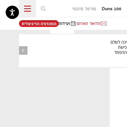
Duns 100
פורטל פיננסי
נפתח בכרטיסייה חדשה
הדואר האדום
ועידות
המהדורה הדיגיטלית
יכה לשלם
כישת
BASE: ההפסד
הרבעוני זינק ל-76