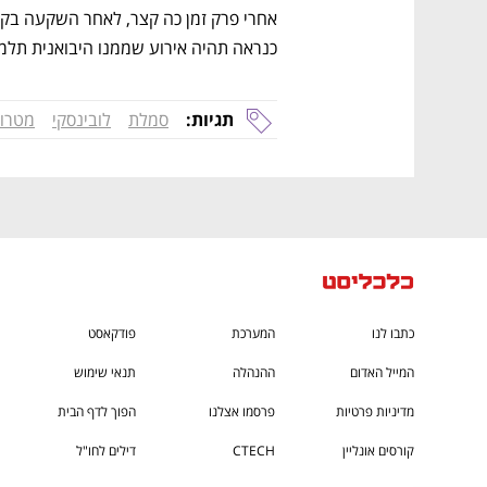
כנראה תהיה אירוע שממנו היבואנית תלמד
תגיות:
סמלת
לובינסקי
מטרו
כתבו לנו
המערכת
פודקאסט
המייל האדום
ההנהלה
תנאי שימוש
מדיניות פרטיות
פרסמו אצלנו
הפוך לדף הבית
קורסים אונליין
CTECH
דילים לחו"ל