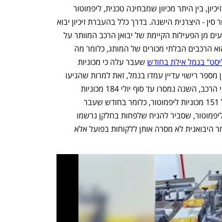
סמלת לא משלמת למטרו עבור העברת הזיכיון, בין היתר מכיוון שמבחינה טכנית, ליפמוטור 
אירופה, ה"יצרנית" החדשה אינה ליפמוטור סין - היצרנית הישנה. בדרך כלל בהעברת זיכיון יבוא 
של רכב נותרים "קצוות פתוחים" אשר נובעים מן הפעילות הקיימת של יבואן הרכב המוותר על 
זיכיון: מלאי, סוכנויות ורשת מכירה. מלאי הוא הרכבים הבלתי מכורים של המותג, כלומר מה 
יסט" בנמל אילת בחודש
 שעבר עלה כי מכוניות 
ליפמוטור בלתי מרושיינות, כאלה שאין להן מספר רישוי עדיין עמדו בנמל, זאת למרות שהגיעו 
ארצה אשתקד. אבל לפי נתוני איגוד יבואני הרכב, השנה נמסרו עד סוף יולי 184 מכוניות 
ליפמוטור ואילו עד סוף יוני נמסרו בישראל 151 מכוניות ליפמוטור, כלומר בחודש שעבר 
היבואנית ביצעה מסירות של 33 מכוניות ליפמוטור, שסביר להניח שלפחות בחלקן נרשמו 
כמכוניות "יד ראשונה אפס קילומטר", כלומר היבואנית לא מסרה אותן ללקוחות בפועל אלא 