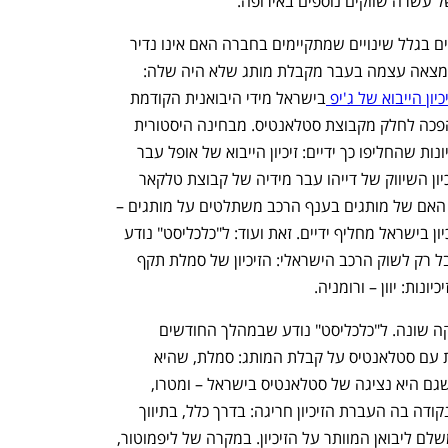
של עשרה שווקים נוספים באירופה.
מקרה זה, בו זיכיון של יצרן רכב מחליף ידיים בגלל שינויים שמתקיימים בחברה האם אינו נדיר 
בשוק הרכב הישראלי ולמעשה גם סמלת מצאה עצמה בעבר מקבלת מותג שלא היה שלה: 
יון הייבוא של ג'יפ 
בישראל מידי היבואנית הקודמת 
מכשירי תנועה, זאת לאחר שג'יפ עצמה הפכה לחלק מקבוצת סטלאנטיס. מבחינה היסטורית 
היו בשוק הרכב הישראלי עוד לא מעט זיכיונות שהחליפו כך ידיים: זיכיון הייבוא של אופל עבר 
מידי קבוצת שלמה לידיה של לובינסקי, זיכיון השיווק של דייהו עבר מידיה של קבוצת טלקאר 
לידי UMI. בסופו של דבר - כאשר בחברה האם של מותגים בענף הרכב משתלטים על מותגים – 
מדובר בעניין של כמה שנים עד שגם הזיכיון בישראל מחליף ידיים. זאת ועוד: ל"כלכליסט" נודע 
שזיכיון ליפמוטור שקיבלה סמלת אינו מוגבל רק לשוק הרכב הישראלי: הזיכיון של סמלת תקף 
נות: יוון – ורומניה.
ועם זאת – העסקה של ליפמוטור היא עסקה שונה. ל"כלכליסט" נודע שבמהלך החודשים 
האחרונים שלושה יבואני רכב קיימו שיחות עם סטלאנטיס על קבלת המותג: סמלת, שהיא 
נציגה של סטלאנטיס בישראל, לובינסקי שגם היא נציגה של סטלאנטיס בישראל – ומטרו, 
שהחזיקה בזיכיון עד השבוע הנוכחי. עוד נקודה בה העברת הזיכיון חריגה: בדרך כלל, בתיווך 
החברה האם, היבואן המקבל את הזיכיון משלם ליבואן המוותר על הזיכיון. במקרה של ליפמוטור, 