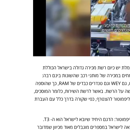
באשר לרשת השירות ולרשת המכירה: לסמלת יש כיום רשת מכירה גדולה בישראל הכוללת 
סניפים בערים מרכזיות, שבכל מקרה מתמחים במכירה של מותגי רכב שהשונות בינם רבה: 
בסמלת מוכרים גם ג'יפ וגם פיאט זו לצד זו, גם WEY וגם טנדרים כבדים של RAM, כך שהוספה 
של עוד מותג כנראה לא תהיה מעמסה קשה על הרשת. באשר לרשת השירות, כלומר המוסכים, 
ייתכן שבסמלת יציעו למוסכים קיימים של ליפמוטור להצטרף, כפי שקורה בדרך כלל עם העברת 
נקודה חשובה אשר נוגעת למכוניות של ליפמוטור: הדגם היחיד שיובא לישראל הוא ה- T3. 
מכונית חשמלית עירונית וקטנה. ה-T3 יובאה לישראל במספרים מוגבלים מאוד מכיוון שמדובר 