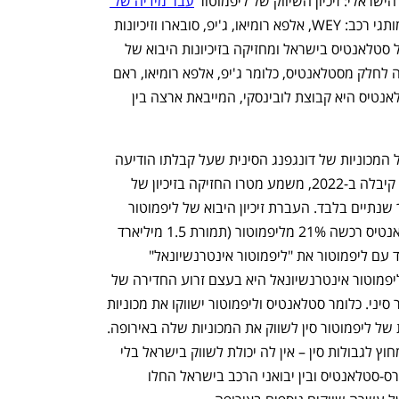
ראלי: זיכיון השיווק של ליפמוטור 
עבר מידיה של 
, המייבאת ארצה מספר מותגי רכב: WEY, אלפא רומיאו, ג'יפ, סובארו וזיכיונות 
נוספים. סמלת היא אחת משתי זכייניות של סטלאנטיס בישראל ומחזיקה בזיכיונות היבוא של 
המותגים שהיו שייכים ל-FCA לפני שהפכה לחלק מסטלאנטיס, כלומר ג'יפ, אלפא רומיאו, ראם 
ומותגים נוספים. הזכיינית השנייה של סטלאנטיס היא קבוצת לובינסקי, המייבאת ארצה בין 
מטרו עצמה מחזיקה כיום בזיכיון היבוא של המכוניות של דונגפנג הסינית שעל קבלתו הודיעה 
השנה - אבל את הזיכיון של ליפמוטור היא קיבלה ב-2022, משמע מטרו החזיקה בזיכיון של 
המכונית החשמלית הזולה בישראל במשך שנתיים בלבד. העברת זיכיון היבוא של ליפמוטור 
לסמלת מתאפשרת לאחר שב-2023 סטלאנטיס רכשה 21% מליפמוטור (תמורת 1.5 מיליארד 
יורו) - וחשוב מכך: סטלאנטיס הקימה ביחד עם ליפמוטור את "ליפמוטור אינטרנשיונאל" 
שסטלאנטיס מחזיקה ב-51% ממניותיה. ליפמוטור אינטרנשיונאל היא בעצם זרוע החדירה של 
סטלאנטיס לשוק הרכב האירופי - עם מוצר סיני. כלומר סטלאנטיס וליפמוטור ישווקו את מכוניות 
ליפמוטור באירופה, מה שמבטל את הזכות של ליפמוטור סין לשווק את המכוניות שלה באירופה. 
וברגע שליפמוטור סין אינה משווקת עוד מחוץ לגבולות סין – אין לה יכולת לשווק בישראל בלי 
"גב" של סטלאנטיס. המגעים בין ליפמוטורס-סטלאנטיס ובין יבואני הרכב בישראל החלו 