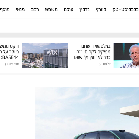
כלכליסט-טק
בארץ
נדל"ן
עולם
משפט
רכב
פנאי
מוסף
באלטשולר שחם
וויקס ממש
מפיקים לקחים: "זה
ביוקר על ר
כבר לא 'וואן מן' שואו
44
של גילעד"
אלמוג עזר
סופי שולמן
מיליון דולר