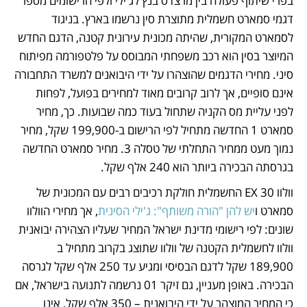
בפרי שיתוף פעולה בין מרצדס בנץ לג'ילי ולפי הרישומים מספר 
דגמי סמארט חשמלית מתוצרת סין נרשמו בארץ. בניגוד 
לסמארט המקורית, שהיתה מכונית עירונית קטנה, הדגם החדש 
המיוצר בסין הוא רכב משפחתי המבוסס על פלטפורמה מפיתוח 
סיני. מחירי הדגמים שהוצהרו על ידי היבואנים למשרד התחבורה 
אינם סופיים, אך לרוב קרובים מאוד למחירים בפועל, לפחות 
לפני עליית מס הקניה שתחול בעוד כמה שבועות. כך, מחיר 
סמארט 1 החדשה מתחיל לפי הרישום ב-199,900 שקל, מחיר 
נמוך מעט ממחיר התחלתי של טסלה 3. מחיר סמארט החדשה 
בגרסתה הבכירה ביותר הוא 240 אלף שקל. 
וולוו EX 30 החשמלית חולקת רכיבים רבים עם המכונית של 
סמארט ו
יש להן "הורה משותף": ג'ילי הסינית
, אך מחירי הוולוו 
שונים: לפי רישומי מדינת ישראל המחיר שעליו הצהירה יבואנית 
וולוו לחשמלית הקטנה של וולוו שתוצג בקרוב מתחיל ב 
189,900 שקל לדגם הבסיסי ומגיע עד 250 אלף שקל לגרסה 
הבכירה. באופן מעניין, גם זיקר 01 נרשמה לתנועה בישראל, אם 
כי המחיר המוצהר על ידי היבואנית – 350 אלף שקל, אינו 