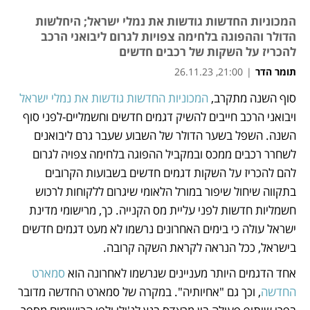
המכוניות החדשות גודשות את נמלי ישראל; היחלשות
הדולר וההפוגה בלחימה צפויות לגרום ליבואני הרכב
להכריז על השקות של רכבים חדשים
תומר הדר
|
21:00, 26.11.23
סוף השנה מתקרב, 
המכוניות החדשות גודשות את נמלי ישראל
נפתח בכרטיסייה חדשה
נפתח בכרטיסייה חדשה
נפתח בכרטיסייה חדשה
נפתח בכרטיסייה חדשה
ויבואני הרכב חייבים להשיק דגמים חדשים וחשמליים-לפני סוף 
השנה. השפל בשער הדולר של השבוע שעבר גרם ליבואנים 
לשחרר רכבים ממכס ובמקביל ההפוגה בלחימה צפויה לגרום 
להם להכריז על השקות דגמים חדשים בשבועות הקרובים 
בתקווה שיחול שיפור במורל הלאומי שיגרום ללקוחות לרכוש 
חשמליות חדשות לפני עליית מס הקנייה. כך, מרישומי מדינת 
ישראל עולה כי בימים האחרונים נרשמו לא מעט דגמים חדשים 
בישראל, ככל הנראה לקראת השקה קרובה. 
אחד הדגמים היותר מעניינים שנרשמו לאחרונה הוא 
סמארט 
החדשה
, וכך גם "אחיותיה". במקרה של סמארט החדשה מדובר 