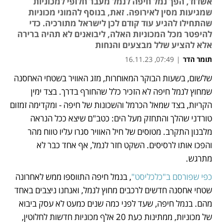
אשדוד, הפך נמל חיפה לנמל מעבר חלופי למכוניות
שמגיעות מסין לאירופה. זאת, בנוסף להמוני מכוניות
שהתחילו להגיע עוד קודם לכן לישראל מתורכיה. כדי
להיפטר מכל המכוניות האלה, ליבואנים לא תהיה ברירה
אלא להציע שלל מבצעים והנחות
תומר הדר
|
07:49, 16.11.23
שלשום, בשעות הבוקר המאוחרות, מזג האוויר בשטחי האחסנה 
נפתח בכרטיסייה חדשה
נפתח בכרטיסייה חדשה
נפתח בכרטיסייה חדשה
נפתח בכרטיסייה חדשה
נפתח בכרטיסייה חדשה
נפתח בכרטיסייה חדשה
שמחוץ לנמל חיפה לא הזכיר כלל שהחורף בדרך. בצד ימין 
הקריות, בצד שמאל הכרמל והשכונות של חיפה - ומקדימה זמזום 
טורדני שהלך והתחזק מעל הים: כטב"ם שיצא ככל הנראה 
מלבנון התקרב. מטוסים של חיל האוויר סגרו עליו טווח מהר 
והפכו אותו לרסיסים. השקט חזר לנמל, אף אחד כבר לא 
מתרגש.
כפי שפורסם ב"כלכליסט"
, בנמל חיפה התווספו ממש לאחרונה 
שטחי אחסנה חדשים לרכבים מחוץ לנמל, ואנחנו ניצבים באחד 
מהם. בנמל חיפה, שעד לפני כמה שנים כמעט לא עסק ביבוא 
של מכוניות, ממתינות כעת 20 אלף מכוניות חדשות לחלוטין, 