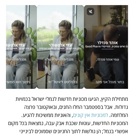
בתור מנכל אני מקבל מאות החלטות ביום, וה- Galaxy Z Fold8 Ultra עוזר לי לחתוך אותן מהר יותר_v
כלכליסט דיגיטל "חינוך הוא המשימה של החיים שלי"_v
חינוך הוא המש
מתחילת הקיץ, הגיעו מכוניות חדשות לנמלי ישראל בכמויות 
גדולות. אבל בספטמבר החלו החגים, ובאוקטובר פרצה 
המלחמה. 
למכוניות אין קונים
, והאוניות ממשיכות להגיע. 
המכוניות החדשות, עוטות שכבת אבק עבה, נמצאות בכל מקום 
אפשרי בנמל; הן גולשות לתוך החניונים שסמוכים לבינייני 