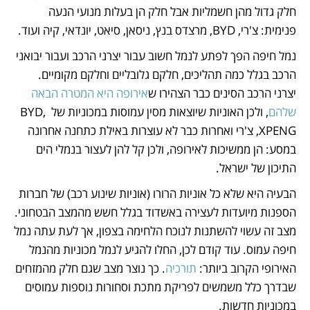
חלק גדול מהן חשמליות אבל חלק הן בעלות מנועי הנעה 
פנימית: צ'רי, BYD, מרצדס בנץ, ניסאן, סיאט, יונדאי, קיה ועוד. 
נמל חיפה הפך לפתע לנמל חשוב עבור יצרני הרכב ועבור יבואני 
הרכב בגלל כמה תהליכים, חלקם גלובליים וחלקם מקומיים. 
יצרני הרכב הסינים כבר הצהירו ש
אירופה היא המטרה הבאה 
שלהם
, ולכן האוניות שיוצאות מסין עמוסות במכוניות של BYD, 
XPENG, צ'רי ואחרות כבר לא עוצרות באילת כתחנה אחרונה 
במסע: הן ממשיכות לאירופה, ולכן קל להן לעצור בנמלי הים 
התיכון של ישראל. 
הבעיה היא שלא כל אוניות הרורו (אוניות שינוע רכב) של חברות 
הספנות מיועדות לעצירה באשדוד בגלל חשש מהמצב הבטחוני. 
מצב זה עשוי להשתנות לנוכח הלחימה בצפון, אך לעת עתה נמל 
חיפה עמוס. עוד קודם לכן, החלו להגיע לנמל מכוניות מהנמל 
האירופי הקרוב ביותר: 
תורכיה
. כך נוצר מצב שגם חלק מהמזחים 
שבדרך כלל משמשים לפריקת מתכת וסחורות נוספות עמוסים 
במכוניות חדשות. 