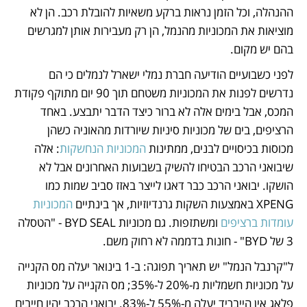
ההנהלה, וכל הזמן נראות ברקע משאיות להובלת רכב. הן לא 
מוציאות את המכוניות מהנמל, הן רק מעבירות אותן למגרשים 
בהם יש מקום. 
לפני כשבועיים הודיעה חברת נמלי ישארל לנמלים כי הם 
נדרשים לפנות את המכוניות משטחם תוך 90 יום מתוקף פקודת 
המכס, אבל בימים אלה לא ברור כיצד הדבר יתבצע. באחד 
הרציפים, בים של מכוניות סיניות שיורדות מהאוניה כשהן 
מכוסות בכיסויים לבנים, ממתינות 
המכוניות הנחשקות
: אלה 
שיבואני הרכב הבטיחו להשיק בשבועות האחרונים אבל לא 
הושקו. יבואני הרכב כבר דאגו לייצר באזז סביב שמות כמו 
XPENG באמצעות השקות גרנדיוזיות, אך בינתיים 
המכוניות 
עומדות ברציפים
 ומשתזפות. גם מכוניות BYD SEAL - "הטסלה 
3 של BYD" - חונות בדממה לא רחוק משם. 
ל"קרנבל הנמל" יש תאריך תפוגה: ב-1 בינואר יעלה מס הקנייה 
על מכוניות חשמליות מ-20% ל-35%; מס הקנייה על מכוניות 
פלאג אין הייבריד יעלה מ-55% ל-83%. יבואני הרכב יהיו חייבים 