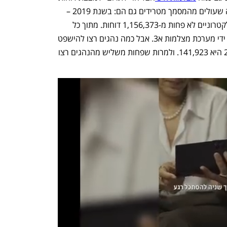
התעבורה. המספרים של דוחות התעבורה שעולים מהמסמך מטרידים גם הם: בשנת 2019 – 
הפיקו שוטרי ישראל ואמצעי האכיפה האלקטרוניים לא פחות מ-1,156,373 דוחות. מתוך כל 
הדוחות – 153,564 היו כאלה שהופקו על ידי מערכת מצלמות א3. אבל כמה נהגים רצו להישפט 
בסופו של דבר? התשובה נכון לשנת 2019 היא 141,923. ולמרות שפחות משליש מהנהגים רצו 