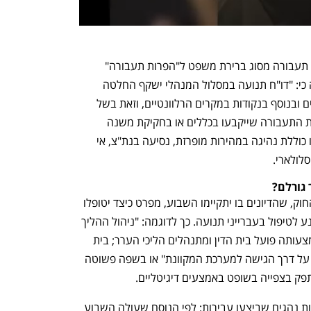
התשובה לפי הצוות הייתה להפוך עבירות תעבורה מסוג ברירת משפט ל"הפרות תעבורה" 
(לתחום המנהלי). ממסקנות הוועדה עולה כי: "דו"ח תנועה במסלול המנהלי ישקף החלטה 
מנהלית לקנוס את הפרט בסכום כסף מסוים ובנוסף בנקודות במקרים הרלוונטיים, וזאת בשל 
קיום ראיות מנהליות לכך שהפר את נורמות התעבורה שייקבעו בכללים או בחקיקת משנה 
כנורמות מנהליות". רשימת העבירות הללו כוללת נהיגה במהירות מופרזת, נסיעה בנת"צ, אי 
לולארי. 
גורלם? 
כאן נכנסות העברות ה"מנהליות". תזכיר החוק, שהדיונים בו יתקיימו השבוע, מפרט כיצד יטופלו 
מי שיבחרו להישפט. התהליך מזכיר סרט נע לטיפול בעברייני תנועה. כך לדוגמה: "ניהול ההליך 
יתבצע באמצעות מערכת מחשבים שבאמצעותה פועל בית הדין ומתנהלים הליכי הערר; בית 
הדין יפרסם באתר האינטרנט שלו הודעה על דרך הגישה למערכת המקוונת" או בשפה פשוטה 
תפק בצפייה בשופט באמצעים דיגיטליים. 
גם במשטרה יחזיקו מאגר מידע מקיף אודות נהגים שביצעו עבירות: לפי הנוסח שעולה השבוע 