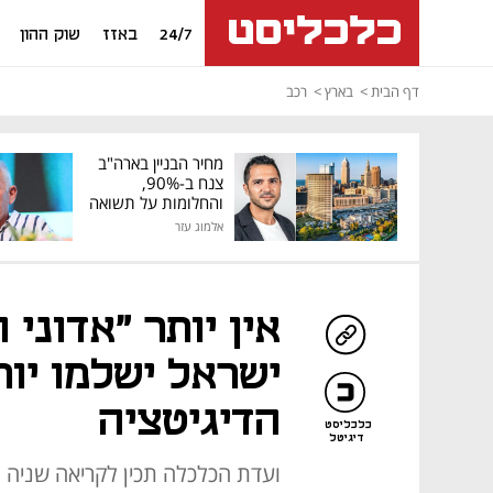
24/7
באזז
שוק ההון
דף הבית
בארץ
רכב
מחיר הבניין בארה"ב
צנח ב-90%,
והחלומות על תשואה
גבוהה התנפצו
אלמוג עזר
אין יותר "אדוני 
ישראל ישלמו יו
הדיגיטציה
כלכליסט
דיגיטל
ועדת הכלכלה תכין לקריאה שניה