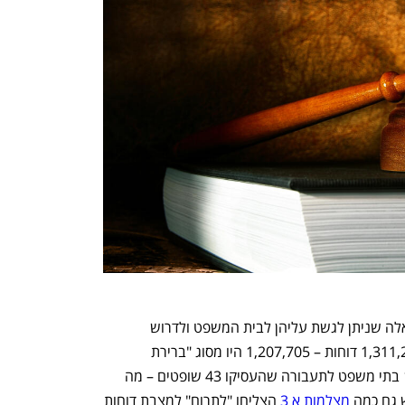
הדו"ח מפרט גם כמה מסך העבירות הן כאלה שניתן לגשת עליהן לבית המשפט ולדרוש 
להישפט. בשנת 2019, מצוין כי מתוך 1,311,278 דוחות – 1,207,705 היו מסוג "ברירת 
משפט". נכון לאותה שנה, היו בישראל 11 בתי משפט לתעבורה שהעסיקו 43 שופטים – מה 
גם כמה 
מצלמות א 3 
הצליחו "לתרום" למצבת דוחות 