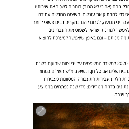
שהנהגים בישראל יודעים את זכויותיהם וחלק מהם (אם כי לא הרוב) בוחרים לשכור את שירותיו 
של עורך דין תעבורתי ולגשת לבית המשפט כדי להמתיק את עונשם. השיטה החדשה עתידה 
לייצר מהפיכה אמתית באופן השיפוט של עברייני תנועה, לגרום להם במקרים רבים פשוט לוותר 
על עורך דין, אם בכלל יוכלו לקחת כזה – ולאפשר למדינת ישראל לשפוט את העבריינים 
במהירות, באמצעים שלא ניתן להפריך את מהימנותם – וגם באופן שיאפשר למערכת להוציא 
התשובות נמצאות בדו"ח מיוחד שהוגש ב-2020 למשרד המשפטים על ידי צוות שהוקם בשנת 
2018 בראשו של נשיא בית משפט השלום בירושלים אביטל חן, ונשיא בימ"ש השלום במחוז 
חיפה, אינאס סלאמה, בכדי לבחון את העברת חלק מעבירות התעבורה המסווגות כעבירות 
"ברירת משפט" למסלול משפטי מנהלי. הנתונים בדו"ח מטרידים: מדי שנה נפתחים בממוצע 