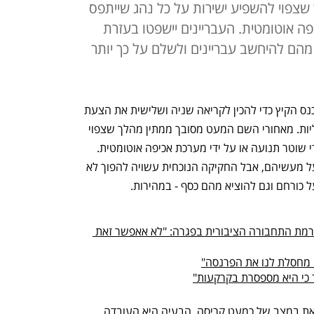
שצפוי להשפיע ישירות על כל נהג שייתפס
פה אוטומטית. העבריינים יישפטו בעזרת
מהם להיחשב עבריינים ולשלם על כך יותר
מחר (ד') תתכנס ועדת הכלכלה במסגרת כנס הקיץ כדי להכין לקריאה שניה ושלישית את הצעת 
החוק הממשלתית להפרות תעבורה מנהליות. מאחורי השם המעט מסובך ממתין מהלך שצפוי 
להשפיע ישירות על כל נהג שייתפס על ידי שוטר תנועה או על ידי מערכת אכיפה אוטומטית. 
מטבע הדברים, עבריינים יצטרכו לשלם על מעשיהם, אבל החקיקה הנוכחית עשויה להפוך לא 
כורחם וגם להוציא מהם כסף - במהירות.
יו"ר ועדת הכלכלה זועם על השקת רפורמת התחבורה הציבורית בפגרה: "לא אאפשר זאת 
ה מחסלת לנו את הפרנסה"
 כי היא מספסרת בקרקעות"
מערכת המשפט התעבורתי בישראל נמצאת במצב של כמעט קריסה. הבעיה היא העובדה 