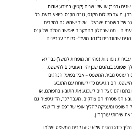
להמשך דיון,תחזיק המשטרה במשך עשר שנים (בגיר) או שש שנים (קטין) במידע אודות 
העבירה (אשר מוגדרת כעת כהפרת תעבורה), מועד תשלום הקנס, גובה הקנס וכיוצא בזאת. כל 
המידע הזה אודות נהגי ישראל יוחזק במאגר של משטרת ישראל – אשר ישמש גם למקרים 
עתידיים בהם לדוגמה נהג יבצע עבירה פעמיים – מה שבחלק מהמקרים יאפשר הטלה של קנס 
מוגדל – או לסירוגין הנהג ייכנס למאגר הנהגים שמוגדרים כ"נהג מועד"- כלומר עבריינים 
ה"דיגיטציה" של התהליך והעובדה שבגין עבירות מסוימות (מהירות מופרזת למשל) כבר לא 
יהיה אפשר להגיע לבית המשפט היא מהלך שפוגע בנהגים שכן יהיו מעוניינים להישפט. 
נפתח בכרטיסייה חדשה
נפתח בכרטיסייה חדשה
הדיגיטציה של התהליך מתבצעת כדי להסיר עומס מבית המשפט – אבל בפועל הנהגים 
שמגיעים לבית המשפט לא רוצים בכלל להישפט, הם מגיעים כדי לשוחח עם התובע 
המשטרתי, מה שלעתים מניב תוצאות לטובתם והם מצליחים לשכנע את התובע בחפותם, או 
לסירוגין לקבל עונש מופחת אם לדעת התובע המשטרתי הם צודקים. מעבר לכך, הדיגיטציה גם 
מקצרת את תהליך המשפט התעבורתי מול השופט ומעניקה להליך אופי של "פס יצור" שלא 
 שירותי עורך דין. 
ענף במתח גבוה
מדברים כלכלה, עסקים ומה שב
בפועל, למדינה יש הרבה מה להרוויח מתהליך כזה: נהגים שלא יגיעו לבית המשפט ישלמו 