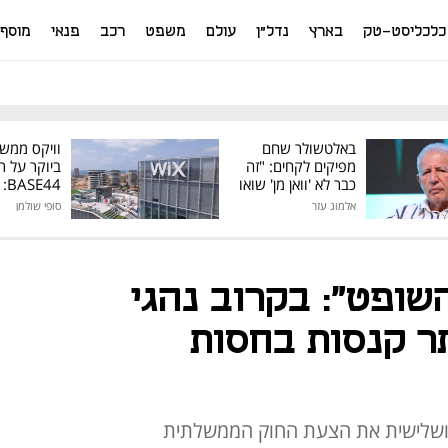
כלכליסט-טק
בארץ
נדל"ן
עולם
משפט
רכב
פנאי
מוסף
באלטשולר שחם
וויקס ממש
מפיקים לקחים: "זה
ביוקר על ר
כבר לא 'וואן מן' שואו
44
של גילעד"
אלמוג עזר
סופי שולמן
מיליון דולר
השופט": בקרוב נהגי
תר קנסות בחסות
 ושלישית את הצעת החוק הממשלתית