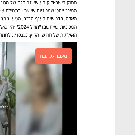
האילתית של חודשי הקיץ, נכנסו למלחמה ווימכרו כמודל 
מעבר לכתבה