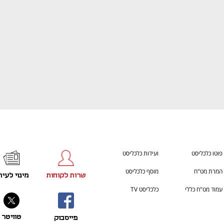
פוטו כלכליסט
ועידות כלכליסט
המרת מט"ח
מוסף כלכליסט
שרות לקוחות
מינוי לעית
עמוד מט"ח כללי
כלכליסט TV
טוויטר
פייסבוק