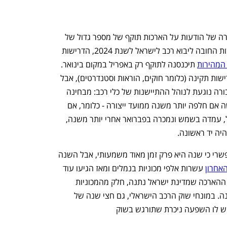
בשבוע שעבר פרסם משרד התחבורה שורה של הודעות על הארכות תוקף של מספר גדול של 
נהלים הנוגעים ליבוא רכב. לדוגמה: דרישות החובה ליבוא רכב לישראל לשנת 2024, הדרישות 
המהירות
 תיכנסנה לתוקף רק באפריל במקום בינואר. 
בפועל, אלה עניינים טכניים שנוגעים לדרישות תקינה (כלומר חוקים, הוראות וסטנדרטים), אבל 
ההודעה החשובה ביותר של משרד התחבורה נוגעת לנוהל ההתיישנות של כלי רכב: מבחינה 
חוקית, בישראל אסור למכור מכונית כחדשה אם חלפה יותר משנה ממועד ייצורה - כלומר, אם 
מכונית יוצרה בסין בינואר, הגיעה לישראל, עמדה בשמש ונמכרה בפברואר אחרי יותר משנה, 
היה יד ראשונה. 
בדרך כלל, המצב הזה הוא כמעט בלתי אפשרי כי שנה היא פרק זמן מאוד משמעותי, אבל השנה 
האחרון
 עשרות אלפי מכוניות בנמלים ומאז הגיעו עוד 
עשרות אלפים והחודש יגיעו עוד.  בחסות ההארכה שמדינת ישראל נתנה, חלק מהמכוניות 
האלה יהיו מכוניות שחוגגות יום הולדת שנה. במונחי שוק הרכב הישראלי, גם חצי שנה של 
יש לו השפעה ניכרת שתורגש בשוק