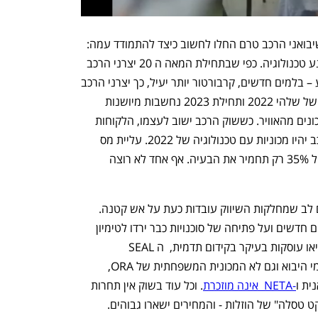
המכוניות הלא מכורות יצרו בעיה נוספת שיבואני הרכב טרם החלו לחשוב כיצד להתמודד עמה: 
שוק הרכב העולמי של 2023 הוא שוק מונע טכנולוגיה. כפי שבתחילת המאה ה 20 יצרני הרכב 
התחרו זה בזה בהצגת חידושים מדי שבוע – בלמים חדשים, קרבורטור יותר יעיל, כך יצרני הרכב 
 כעת והמכוניות של שלהי 2022 ותחילת 2023 נחשבות מיושנות 
במונחי טווח, גודל מסך, או ידידותיות לעדכונים מהאוויר. כששוק הרכב ישוב לעצמו, הלקוחות 
ידרשו שוב את החדיש ביותר וליבואני הרכב יהיו מכוניות עם טכנולוגיה של 2022. עליית מס 
הקניה על הרכב החשמלי בינואר מ 20% ל 35% רק תחמיר את הבעיה. אף אחד לא רוצה 
מי שיעקוב אחר פרסומי יבואני הרכב ישים לב שמחלקות השיווק עובדות כעת על אש קטנה. 
סכומי עתק שנשפכו על השקות של מותגים חדשים ועל פתיחה של סוכנויות כבר ירדו לטימיון 
ויבואני הרכב חוששים, ובצדק: אקספנג וניאו עוסקות בעיקר בקידום תדמית,  ה SEAL 
המהפכנית של BYD אינה מופיעה ברישומי היבוא וגם לא המכונית המשפחתית של ORA, 
ית ו
-NETA  אינה מוזכרת
. וכל עוד בשוק אין תחרות 
ט טסלה" של הוזלות - והמחירים ישארו גבוהים.