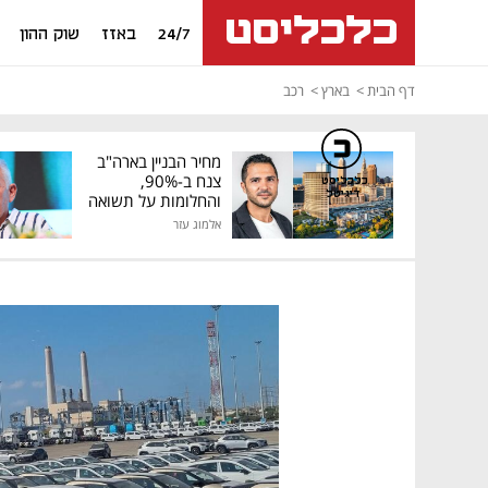
24/7
באזז
שוק ההון
דף הבית
בארץ
רכב
מחיר הבניין בארה"ב
צנח ב-90%,
כלכליסט
דיגיטל
והחלומות על תשואה
גבוהה התנפצו
אלמוג עזר