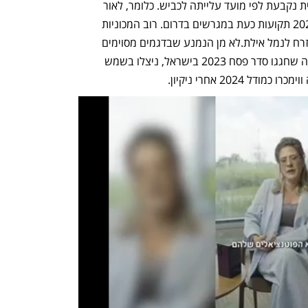
החוק בישראל קובע ששנת דגם של מכונית נקבעת לפי מועד עלייתה לכביש. כלומר, לאור 
המצב ייתכן שמכוניות שיוצרו  בתחילת 2023 תקועות כעת במגרשים בדרום. רוב המכוניות 
האלה, מדגישים בענף הרכב, הגיעו מהמזרח לנמל אילת.לא מן הנמנע שבדגמים מסוימים 
המכוניות שייחשבו "מודל 2024" יהיו כאלה שחגגו סדר פסח 2023 בישראל, ניצלו בשמש 
2024 אחרי ניקיון.