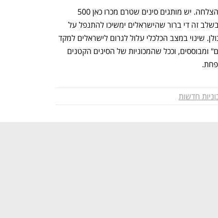
בל נשכח שלא כל סיני חשמלי הוא סיפור הצלחה. יש מותגים סינים שטרם מכרו כאן 500 
מכוניות. חלקם עממיים, חלקם יוקרתיים. בשלב זה די ברור שהישראלים ימשיכו להתנפל על 
החשמליות הסיניות, אבל בפירוש לא על כולן. שינוי במצב הכלכלי עלול לגרום לישראלים למקד 
רכישות בכיוון של סינים שהם יותר "מוכחים" ומבוססים, וככל שהמכוניות של הסינים הקטנים 
פחת.
וניות חדשות