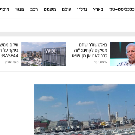
כלכליסט-טק
בארץ
נדל"ן
עולם
משפט
רכב
פנאי
מוסף
באלטשולר שחם
וויקס ממש
מפיקים לקחים: "זה
ביוקר על ר
כבר לא 'וואן מן' שואו
44
של גילעד"
אלמוג עזר
סופי שולמן
מיליון דולר