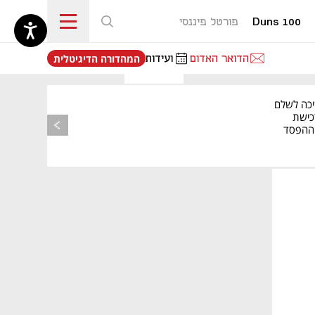
Duns 100
פורטל פיננסי
נפתח בכרטיסייה חדשה
הדואר האדום
ועידות
המהדורה הדיגיטלית
יכה לשלם
כישת
BASE: ההפסד
הרבעוני זינק ל-76