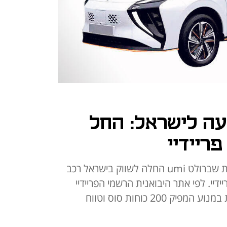
עה לישראל: החל
פריידיי
בשקט יחסי ומתחת לרדאר, יבואנית שברולט umi החלה לשווק בישראל רכב
דיי. לפי אתר היבואנית הרשמי הפריידיי
תעלה 174,990 שקל, היא מצוידת במנוע המפיק 200 כוחות סוס וטווח