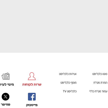
פוטו כלכליסט
ועידות כלכליסט
המרת מט"ח
מוסף כלכליסט
שרות לקוחות
מינוי לעית
עמוד מט"ח כללי
כלכליסט TV
טוויטר
פייסבוק