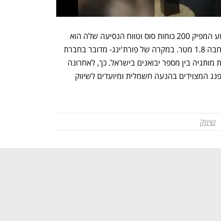
על פי פרסומי umi, הפריידיי מצוידת במנוע המפיק 200 כוחות סוס וטווח הנסיעה שלה הוא 
500 קילומטר. אורך הפריידיי 4.6 מטר ורוחבה 1.8 מטר. במקרה של פורת'ינג- מדובר בחברת 
בת של דונגפנג הסינית- שבחרה לחלק את מותגיה בין מספר יבואנים בישראל. כך, לאחרונה 
הודיעה מטרו כי היא מחזיקה במותגי דונגפנג המצוידים בהנעה חשמלית ומיועדים לשיווק 
שיווק