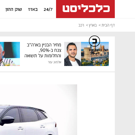
24/7
באזז
שוק ההון
דף הבית
בארץ
רכב
מחיר הבניין בארה"ב
צנח ב-90%,
כלכליסט
דיגיטל
והחלומות על תשואה
גבוהה התנפצו
אלמוג עזר