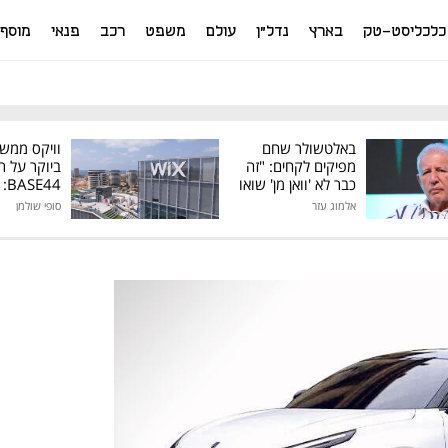
כלכליסט-טק
בארץ
נדל"ן
עולם
משפט
רכב
פנאי
מוסף
באלטשולר שחם
וויקס ממש
מפיקים לקחים: "זה
ביוקר על ר
כבר לא 'וואן מן' שואו
44
של גילעד"
אלמוג עזר
סופי שולמן
מיליון דולר