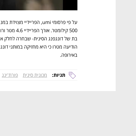
באירופה.
תגיות:
מכונית סינית
פורת'ינג