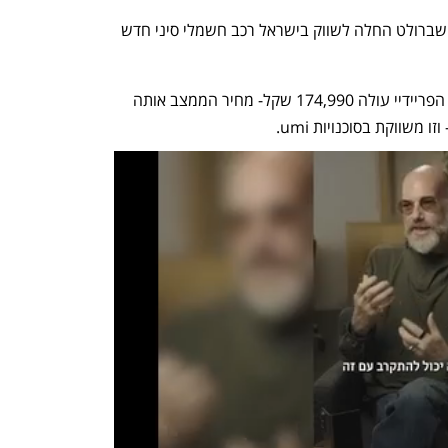
בשקט יחסי ומתחת לרדאר, umi יבואנית שברולט החלה לשווק בישראל רכב חשמלי סיני חדש 
לפי אתר היבואנית הרשמי שעלה השבוע הפריידיי עולה 174,990 שקל- מחיר הממצב אותה 