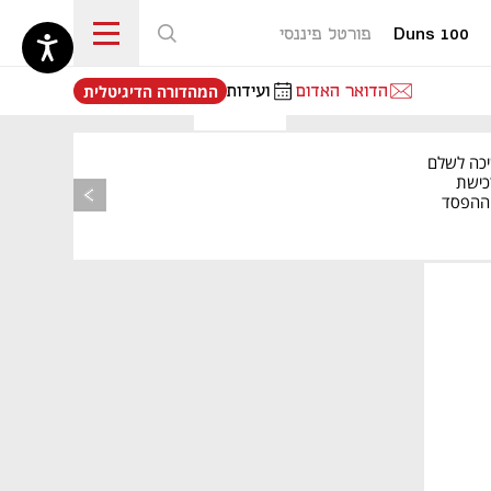
Duns 100
פורטל פיננסי
נפתח בכרטיסייה חדשה
הדואר האדום
ועידות
המהדורה הדיגיטלית
יכה לשלם
כישת
BASE: ההפסד
הרבעוני זינק ל-76