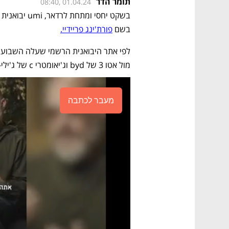
תומר הדר
08:40, 01.04.24
בשם 
פורת'ינג פריידיי.
מול אטו 3 של byd וג'יאומטרי c של ג'ילי- וזו משווקת בסוכנויות umi. 
מעבר לכתבה