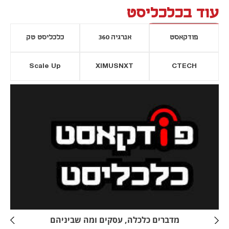
עוד בכלכליסט
פודקאסט
אנרגיה 360
כלכליסט טק
Scale Up
XIMUSNXT
CTECH
יסייה חדשה
נפתח בכרטיסייה חדשה
מדברים כלכלה, עסקים ומה שביניהם