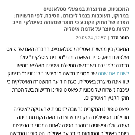
המכוניות, שמיוצרת במפעלי סטלאנטיס
במרוקו, מעוכבות בנמל ליבורנו. הסיבה, לפי הרשויות:
הפרה של החוק הקובע כי מוצר שמזוהה כאיטלקי חייב
להיות מיוצר על אדמת איטליה
תומר הדר
|
12:57, 20.05.24
המאבק בין ממשלת איטליה לסטלאנטיס, החברה האם של פיאט 
נפתח בכרטיסייה חדשה
ואלפא רומיאו, סביב השאלה מהי "מכונית איטלקית" עולה 
מדרגה: לפני כחודש דרשה ממשלת איטליה מאלפא רומיאו 
לשנות את שמה
 של מכונית חדשה מ"מילאנו" ל"ג'וניור" בנימוק 
שזו אינה מיוצרת באיטליה. כעת הודיעה המשטרה האיטלקית כי 
עיכבה משלוח של מכוניות פיאט טופולינו חדישות בשל הפרת 
חוקי הקניין האיטלקיים. 
פיאט טופולינו המקורית נחשבה למכונית שהעניקה לאיטליה 
מובילות. הטופולינו המקורית שיוצרה במאה הקודמת היתה 
זעירה, זולה ופשוטה ובמהרה הפכה לאחת המכוניות הנפוצות 
ביותר באיטליה והמזוהות ביותר עם איטליה. הטופולינו החדשה 