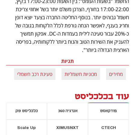
החשמל "בשעות העומס": בין השעות 17:00-23:00 בקיץ, 
17:00-22:00 בחורף, הצרכן משלם יותר בשל אחוזי צריכת 
חשמל גבוהים יותר. בנוסף החליטה החברה בצעד יוצא דופן 
וחריג בענף, לאפשר הנחה גורפת לכלל הלקוחות בגובה של 
כ-20% עבור טעינה לילית בעמדות ה-DC. אפקון תמשיך 
להעניק את השירות הטוב והנוח ביותר ללקוחותיה, בפריסה 
הארצית הגדולה ביותר".
תגיות
מחירים
מכוניות חשמליות
טעינת רכב חשמלי
עוד בכלכליסט
פודקאסט
אנרגיה 360
כלכליסט טק
Scale Up
XIMUSNXT
CTECH