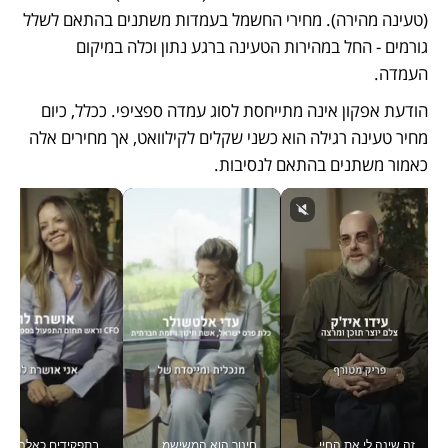
(טעינה מהירה). מחירי החשמל בעמדות משתנים בהתאם לשלל 
גורמים - החל במהירות הטעינה ברגע נתון וכלה במיקום 
העמדה. 
הודעת אפקון אינה מתייחסת לסוג עמדה ספציפי. ככלל, כיום 
מחיר טעינה רגילה הוא כשני שקלים לקילוואט, אך מחירים אלה 
כאמור משתנים בהתאם לנסיבות. 
זה שינה לי את החיים: איך עידו איז'ק הופך את הסמארטפון לכלי צילום מקצועי_v
חינוך הוא המשישמה של החיים שלי - V
בתפקידים כאלה אי אפשר לח