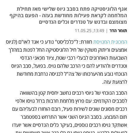
אגף הלוגיסטיקה פתח בסבב גיוס שלישי מאז תחילת
המלחמה לקראת פעילות מחודשת בעזה - הפעם בהיקף
מצומצם ובדגש על טנדרים וכלים הנדסיים
תומר הדר
|
13:49, 11.05.25
המכונית המגויסת
 חוזרת: ל"כלכליסט" נודע כי אגד לאו"ם (לגיוס 
נפתח בכרטיסייה חדשה
אמצעים וריתוק משקי) של חיל הלוגיסטיקה החל לפנות במהלך 
השבועות האחרונים לבעלי רכבי שטח, ציוד מכאני הנדסי 
וטנדרים ולהודיע להם כי הרכב שלהם גויס. בפועל, סבב הגיוס 
הנוכחי נובע מהיערכותו של צה"ל לכניסה נרחבת מחודשת 
לרצועת עזה. 
הסבב הנוכחי של גיוסי רכבים נחשב יחסית קטן בהשוואה 
לסבבים הקודמים: עם פרוץ מלחמת חרבות ברזל גויסו אלפי 
רכבים מסוגים שונים לשירות פעיל, רובם הוחזרו לבעליהם עם 
תום המבצע. בסבב הגיוס השני אשר התרחש בספטמבר 
אשתקד גויסו רכבים נוספים, בעיקר כלים הנדסיים אשר יועדו 
לפעילות בלבנון, בנוסף גויסו גם כלי רכב אשר משמשים את 