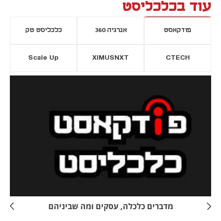
עוד בכלכליסט
פודקאסט
אנרגיה 360
כלכליסט טק
Scale Up
XIMUSNXT
CTECH
יסייה חדשה
נפתח בכרטיסייה חדשה
מדברים כלכלה, עסקים ומה שביניהם