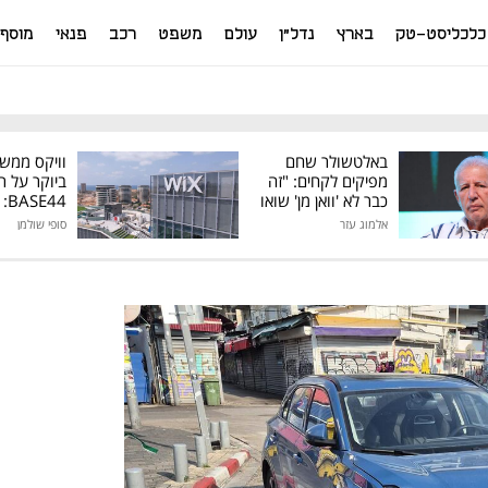
כלכליסט-טק
בארץ
נדל"ן
עולם
משפט
רכב
פנאי
מוסף
באלטשולר שחם
וויקס ממש
מפיקים לקחים: "זה
ביוקר על ר
כבר לא 'וואן מן' שואו
44
של גילעד"
אלמוג עזר
סופי שולמן
מיליון דולר