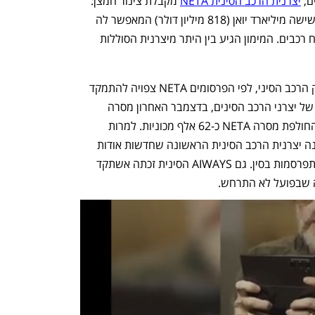
, 
יצרנית הרכב הסינית NETA
 מקבלת צינור חמצן: 
לפי דיווחים בסין, היצרנית הצליחה לגייס שישה מיליארד יואן (818 מיליון דולר) המאפשר לה 
לשלם משכורות לעובדיה ולהמשיך בפיתוח רכבים. המימון הגיע בין היתר מיצרנית הסוללות 
שלא במפתיע, עקב התחרות הקשה בשוק הרכב הסיני, לפי הפרסומים NETA צפויה להתמקד 
בשווקי יצוא. לפי נתוני CAAM, ארגון הגג של יצרני הרכב הסינים, בדצמבר האחרון מסרה 
NETA בסין רק 237 מכוניות. בכל השנה החולפת מסרה NETA כ-62 אלף מכוניות. למרות 
החדשות האופטימיות יש לזכור: NETA אינה יצרנית הרכב הסינית הראשונה שחדשות אודות 
הצלתה והתמקדותה בשווקים גלובליים מתפרסמות בסין. גם AIWAYS הסינית זכתה אשתקד 
ה שבפועל לא התרחש.