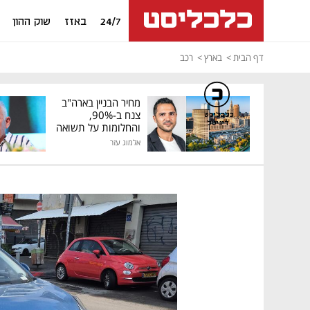
24/7
באזז
שוק ההון
דף הבית
בארץ
רכב
מחיר הבניין בארה"ב
צנח ב-90%,
כלכליסט
דיגיטל
והחלומות על תשואה
גבוהה התנפצו
אלמוג עזר