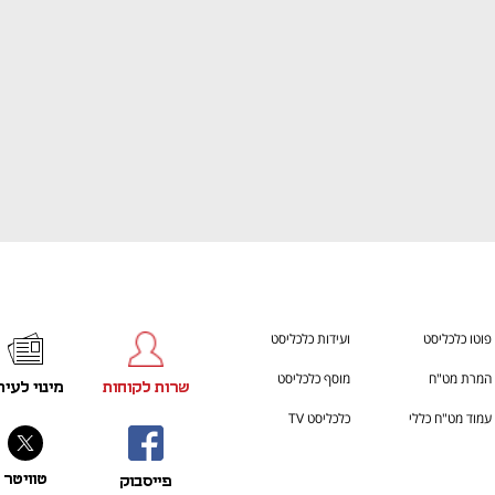
פוטו כלכליסט
ועידות כלכליסט
המרת מט"ח
מוסף כלכליסט
שרות לקוחות
מינוי לעית
עמוד מט"ח כללי
כלכליסט TV
טוויטר
פייסבוק