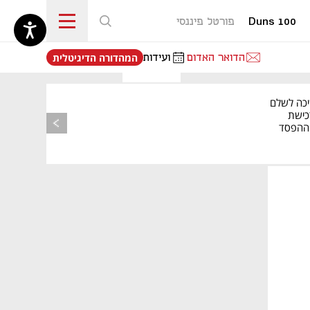
Duns 100
פורטל פיננסי
נפתח בכרטיסייה חדשה
הדואר האדום
ועידות
המהדורה הדיגיטלית
יכה לשלם
כישת
BASE: ההפסד
הרבעוני זינק ל-76