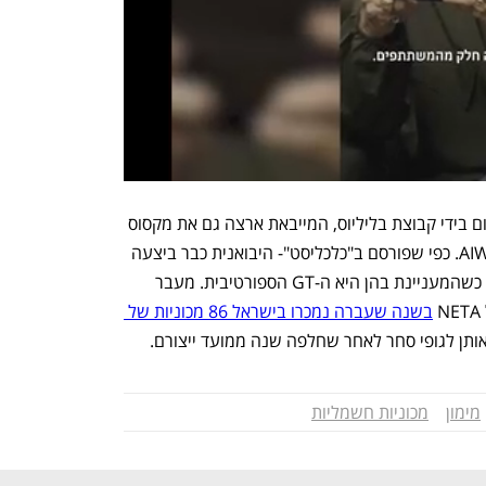
זיכיון השיווק של NETA בישראל מוחזק כיום בידי קבוצת בליליוס, המייבאת ארצה גם את מקסוס 
וגם מחזיקה עדיין בזיכיון השיווק של AIWAYS. כפי שפורסם ב"כלכליסט"- היבואנית כבר ביצעה 
רישומים של מכוניות NETA לשנת 2025, כשהמעניינת בהן היא ה-GT הספורטיבית. מעבר 
בשנה שעברה נמכרו בישראל 86 מכוניות של 
ותן לגופי סחר לאחר שחלפה שנה ממועד ייצורם.
מימון
מכוניות חשמליות