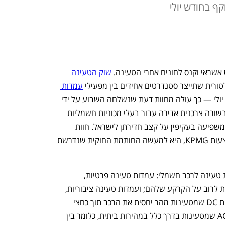
ף בחודש יולי
אשראי וקנס לחונים אחרי הטעינה. 
שוק הטעינה 
רית שתייצר סטנדרטים אחידים בין מפעילי 
עמדות 
, וזה יקרה כבר בחודש יולי — כך עולה מחוות דעת שנשלחה השבוע על ידי 
רשות האסדרה לרשות החשמל. מדובר בבשורה צרכנית אדירה עבור בעלי מכוניות חשמליות 
ובעלי מכוניות פלאג־אין הייבריד, והיא גם משפיעה בעקיפין על קצב חדירתן לישראל. חוות 
הדעת של רשות האסדרה, שחוברה באמצעות KPMG, היא למעשה החותמת החוקית שנדרשת 
כיום קיימים בישראל שני סוגים של עמדות טעינה לרכב חשמלי: עמדות טעינה פרטיות, 
ששייכות לבעלי מכוניות חשמליות ונמצאות לרוב על הקרקע שלהם; ועמדות טעינה ציבוריות, 
שמחולקות לעמדות “חזקות”, כלומר עמדות DC שמטעינות מהר יחסית את הרכב תוך כחצי 
שעה עד שעה, ועמדות “איטיות”, כלומר AC שמטעינות בדרך כלל במהירות ביתית, כלומר בין 