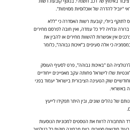
את המחירים בעמדות, הדבר יהווה חסם לציבור באימוץ של רכב חשמלי. בנוסף קובעת רשות 
"יוביל להדרה של אוכלוסיות מסוימות". 
באשר לחובה להציג את המחירים, שתיכנס לתוקף ביולי, קובעת רשות האסדרה כי "ללא 
רגולציה, אין חובה לפרסם מחירים בצורה ברורה וגלויה ליד כל עמדה, ואין חובה לפרסם מחירים 
באמצעים דיגיטליים. המשמעות היא שלצרכנים אין אפשרות להשוות מחירים או להבין את 
העלות מראש". רשות האסדרה מדגישה במסמכיה כי אלה סעיפים ב”איכות גבוהה”, כלומר 
בסופו של דבר מרבית הסעיפים הנוגעים לרגולציה הם "באיכות גבוהה", פרט לסעיף העוסק 
בהשוואה מול מדינות אחרות, שמידת הרלוונטיות שלו לישראל פחותה עקב מאפיינים ייחודיים 
של השוק. המשמעות היא שבעוד פחות מחודשיים שוק הטעינה הציבורית בישראל יעמוד בפני 
ה באשראי.
רשות האסדרה היא הגוף האחראי על תקינותם של נהלים שונים, ובין היתר תפקידו לייעץ 
. 
לפני כשנתיים רשות האסדרה יעצה למשרד התחבורה לרווח את הטסטים למכוניות הנוסעות 
בכבישי ישראל, מה שצפוי להיכנס לתוקף בעוד חודשים ספורים. כיום מבחינה חוקית כל רגולטור 