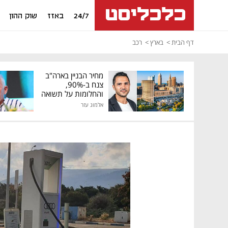
24/7
באזז
שוק ההון
דף הבית
בארץ
רכב
מחיר הבניין בארה"ב
צנח ב-90%,
והחלומות על תשואה
גבוהה התנפצו
אלמוג עזר