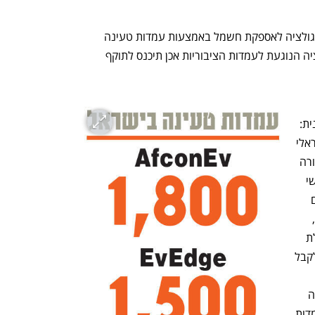
רשות האסדרה קבעה כי תהליך גיבוש הרגולציה לאספקת חשמל באמצעות עמדות טעינה 
ציבוריות בוצע באופן תקין, משמע הרגולציה הנוגעת לעמדות הציבוריות אכן תיכנס לתוקף 
שנחשפה לראשונה ב"כלכליסט", היא טכנית: 
כאשר מכוניות חשמליות נכנסו לשוק הישראלי 
הפעלת עמדות טעינה ציבוריות היתה פטורה 
מרישיון לאספקת חשמל. מאז עלו על כבישי 
ישראל מאות אלפי מכוניות חשמליות, וכיום 
נדרשת אסדרה מקיפה. האסדרה החדשה, 
שאמורה להיכנס לתוקף ביולי הקרוב, כוללת 
כמה שינויים חשובים: המפעילים יידרשו לקבל 
אפליקציות ייעודיות (טכנית הם קיבלו ארכה 
עד תחילת 2028 כדי להיערך), מפעילי עמדות 