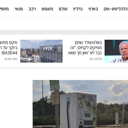
כלכליסט-טק
בארץ
נדל"ן
עולם
משפט
רכב
פנאי
מוסף
באלטשולר שחם
וויקס ממש
מפיקים לקחים: "זה
ביוקר על ר
כבר לא 'וואן מן' שואו
44
של גילעד"
אלמוג עזר
סופי שולמן
מיליון דולר