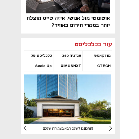
אוטומטי מול אנושי: איזה טייס מוצלח
יותר במקרי חירום באוויר?
נפתח בכרטיסייה חדשה
נפתח בכרטיסייה חדשה
נפתח בכרטיסייה חדשה
נפתח בכרטיסייה חדשה
נפתח בכרטיסייה חדשה
נפתח בכרטיסייה חדשה
עוד בכלכליסט
פודקאסט
אנרגיה 360
כלכליסט טק
Scale Up
XIMUSNXT
CTECH
נפתח בכרטיסייה חדשה
נפתח בכרטיסייה חדשה
נפתח בכרטיסייה חדשה
נפתח בכרטיסייה חדשה
יניהם
התכוננו לשלב הבא בצמיחה שלכם!