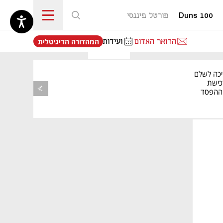
Duns 100
פורטל פיננסי
נפתח בכרטיסייה חדשה
הדואר האדום
ועידות
המהדורה הדיגיטלית
יכה לשלם
כישת
BASE: ההפסד
הרבעוני זינק ל-76