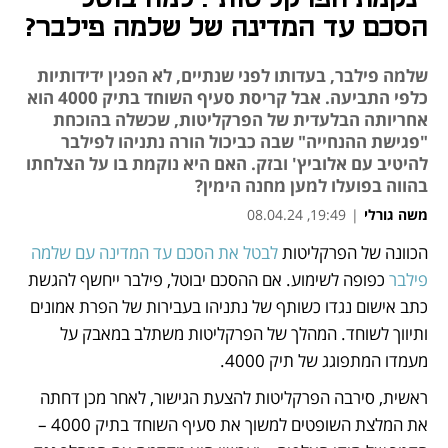
הסכם עד המדינה של שלמה פילבר?
שלמה פילבר, בעדותו לפני שנתיים, לא הפגין ידידותיות
כלפי התביעה. אבל קריסת סעיף השוחד בתיק 4000 הוא
אחריותה הבלעדית של הפרקליטות, שכשלה בהוכחת
"פגישת ההנחייה" שבה כביכול הורה נתניהו לפילבר
להיטיב עם אלוביץ' ובזק. האם היא נוקמת בו על הצלחתו
בהווה בפועלו למען מחנה הימין?
משה גורלי
|
19:49, 08.04.24
הכוונה של הפרקליטות 
לבטל את הסכם עד המדינה עם שלמה 
נפתח בכרטיסייה חדשה
פילבר
 כפופה לשימוע. אם ההסכם יבוטל, פילבר ייחשף להגשת 
כתב אישום נגדו כשותף של נתניהו בעבירות של הפרת אמונים 
ותיווך לשוחד. המהלך של הפרקליטות משתלב במאבק על 
מעמדו המתפוגג של תיק 4000. 
ראשית, סירבה הפרקליטות להצעת הגישור, לאחר מכן דחתה 
את המלצת השופטים למשוך את סעיף השוחד בתיק 4000 – 