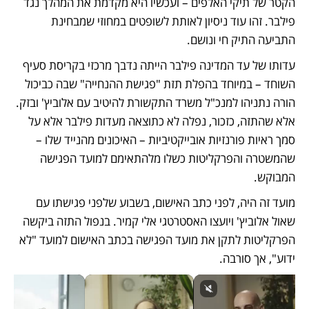
הקטר של תיקי האלפים – ועכשיו היא מקדמת את המהלך נגד 
פילבר. זהו עוד ניסיון לאותת לשופטים במחוזי שמבחינת 
התביעה התיק חי ונושם.
עדותו של עד המדינה פילבר הייתה נדבך מרכזי בקריסת סעיף 
השוחד – במיוחד בהפלת תזת "פגישת ההנחייה" שבה כביכול 
הורה נתניהו למנכ"ל משרד התקשורת להיטיב עם אלוביץ' ובזק. 
אלא שהתזה, כזכור, נפלה לא כתוצאה מעדות פילבר אלא על 
סמך ראיות פורנזיות אובייקטיביות – האיכונים מהנייד שלו – 
שהמשטרה והפרקליטות כשלו מלהתאימם למועד הפגישה 
המבוקש. 
מועד זה היה, לפני כתב האישום, בשבוע שלפני פגישתו עם 
שאול אלוביץ' ויועצו האסטרטגי אלי קמיר. בנפול התזה ביקשה 
הפרקליטות לתקן את מועד הפגישה בכתב האישום למועד "לא 
ידוע", אך סורבה.