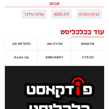
תגיות
בנימין נתניהו
תיק 4000
שלמה פילבר
עוד בכלכליסט
פודקאסט
אנרגיה 360
כלכליסט טק
Scale Up
XIMUSNXT
CTECH
יסייה חדשה
נפתח בכרטיסייה חדשה