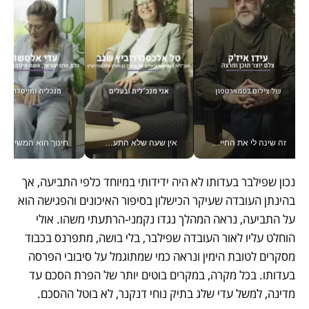
זה שינה לי את החיים: איך עידו איז'ק הופך את הסמארטפון לכלי צילום מקצועי_v
אין שעה שלא התעסקתי במשבר - טל אלכסנדרוביץ’ שגב מנהלת משברים תקשורתיים מכל מקום עם ה- Galaxy Z Fold8 Ultra שלה_v
חינוך הוא המש
נכון שפילבר בעדותו לא היה ידידותי במיוחד כלפי התביעה, אך 
בהינתן העובדה שעיקר הכישלון בסיפור האיכונים והפגישה הוא 
על התביעה, נראה המהלך נגדו נקמני-הרתעתי משהו. אולי 
הוחלט עליו לאור העובדה שפילבר, בלי בושה, מתפרנס בכבוד 
מסקרים לטובת הימין ונראה כמי שמתוגמל על סיבובי הפרסה 
בעדותו. בכל מקרה, במקרים בוטים יותר של הפרת הסכם עד 
מדינה, למשל עדי שלג בתיק נוחי דנקנר, לא בוטל ההסכם. 