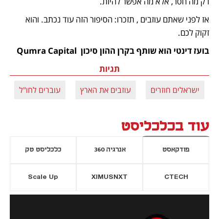
רק מה חסר, אלא מה אפשר להיות.
אז לפני שאתם עוזבים , תזכרו: הסיפור הזה עוד נכתב. והוא 
זקוק לכם.
בועז דינטי הוא שותף בקרן ההון סיכון  Qumra Capital
תגיות
ישראלים חוזרים
עוזבים את הארץ
עוברים לחו"ל
עוד בכלכליסט
פודקאסט
אנרגיה 360
כלכליסט טק
Scale Up
XIMUSNXT
CTECH
יסייה חדשה
נפתח בכרטיסייה חדשה