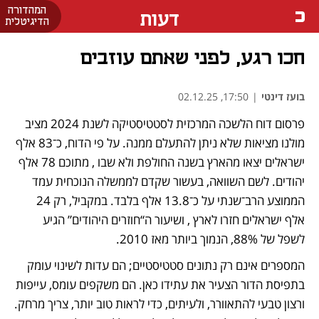
המהדורה
דעות
הדיגיטלית
חכו רגע, לפני שאתם עוזבים
בועז דינטי
|
17:50, 02.12.25
פרסום דוח הלשכה המרכזית לסטטיסטיקה לשנת 2024 מציב 
מולנו מציאות שלא ניתן להתעלם ממנה. על פי הדוח, כ־83 אלף 
ישראלים יצאו מהארץ בשנה החולפת ולא שבו , מתוכם 78 אלף 
יהודים. לשם השוואה, בעשור שקדם לממשלה הנוכחית עמד 
הממוצע הרב־שנתי על כ־13.8 אלף בלבד. במקביל, רק 24 
אלף ישראלים חזרו לארץ , ושיעור ה“חוזרים היהודים” הגיע 
לשפל של 88%, הנמוך ביותר מאז 2010.
המספרים אינם רק נתונים סטטיסטיים; הם עדות לשינוי עומק 
בתפיסת הדור הצעיר את עתידו כאן. הם משקפים עומס, עייפות 
ורצון טבעי להתאוורר, ולעיתים, כדי לראות טוב יותר, צריך מרחק. 