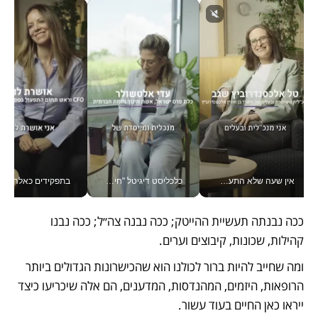
אין שעה שלא התעסקתי במשבר - טל אלכסנדרוביץ’ שגב מנהלת משברים תקשורתיים מכל מקום עם ה- Galaxy Z Fold8 Ultra שלה_v
כלכליסט דיגיטל "חינוך הוא המשימה של החיים שלי"_v
בתפקידים כאלה אי אפשר לח
ככה נבנתה תעשיית ההייטק; ככה נבנה צה״ל; ככה נבנו 
קהילות, שכונות, קיבוצים וערים. 
ומה שחייב להיות ברור לכולנו הוא שהכישרונות הגדולים ביותר 
הרופאות, היזמים, המהנדסות, המדענים, הם אלה שיכריעו כיצד 
ייראו כאן החיים בעוד עשור.