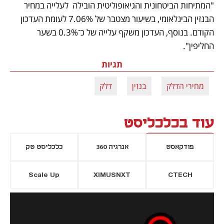
"המתיחות הביטחונית והגיאופוליטית הובילה  לעלייה במחיר 
הבנזין הבינלאומי, בשיעור מצטבר של 7.06% לעומת העדכון 
הקודם. בנוסף, העדכון משקף עלייה של כ־0.3% בשער 
החליפין".
תגיות
מחירי הדלק
בנזין
דלק
עוד בכלכליסט
פודקאסט
אנרגיה 360
כלכליסט טק
Scale Up
XIMUSNXT
CTECH
יסייה חדשה
נפתח בכרטיסייה חדשה