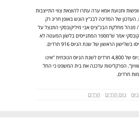
התנועה לאיכות השלטון, תנועת ישראל חופשות ותנועת אמא ערה עתרו להוצאת צווי התייצבות 
לכלל 80 אלף המועמדים לשירות החרדים. העדכון של המדינה לבג"ץ הוגש באופן חריג רק 
הלילה למרות שהדיון הבוקר. נציג המדינה מנהל מחלקת הבג"צים אבי מיליקובסקי התנצל על 
האיחור ואמר ש"עבדנו ימים ולילות". מיליקובסקי אמר ש"מספר המתגייסים בלשון המעטה לא 
לישון הראשון של שנת הגיוס 916 חרדים. 
פרקליטות המדינה מודה בעדכון כי יעד הגיוס של 4,800 חרדים לשנת הגיוס הנוכחית "אינו 
הולם את צרכי הצבא ואינו עומד בערך השוויון". הפרקליטות עדכנה את בית המשפט כי החל 
יוס
גיוס חרדים
חרדים