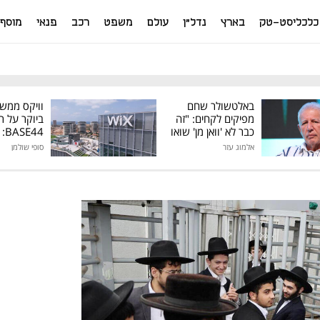
כלכליסט-טק
בארץ
נדל"ן
עולם
משפט
רכב
פנאי
מוסף
באלטשולר שחם
וויקס ממש
מפיקים לקחים: "זה
ביוקר על ר
כבר לא 'וואן מן' שואו
44
של גילעד"
אלמוג עזר
סופי שולמן
מיליון דולר