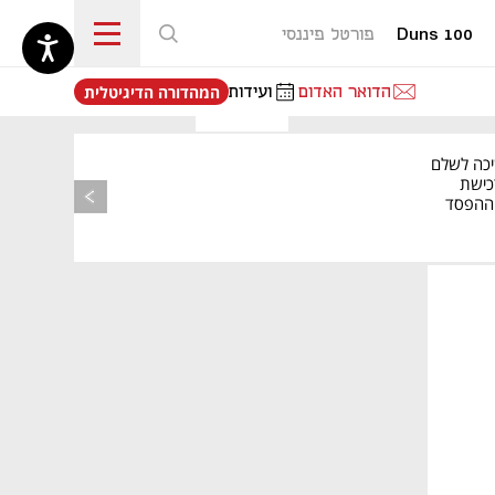
Duns 100
פורטל פיננסי
נפתח בכרטיסייה חדשה
הדואר האדום
ועידות
המהדורה הדיגיטלית
יכה לשלם
כישת
BASE: ההפסד
הרבעוני זינק ל-76