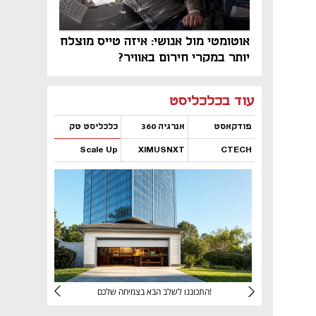
אוטומטי מול אנושי: איזה טייס מוצלח
יותר במקרי חירום באוויר?
נפתח בכרטיסייה חדשה
נפתח בכרטיסייה חדשה
נפתח בכרטיסייה חדשה
נפתח בכרטיסייה חדשה
נפתח בכרטיסייה חדשה
נפתח בכרטיסייה חדשה
עוד בכלכליסט
פודקאסט
אנרגיה 360
כלכליסט טק
Scale Up
XIMUSNXT
CTECH
נפתח בכרטיסייה חדשה
נפתח בכרטיסייה חדשה
נפתח בכרטיסייה חדשה
נפתח בכרטיסייה חדשה
יניהם
התכוננו לשלב הבא בצמיחה שלכם!