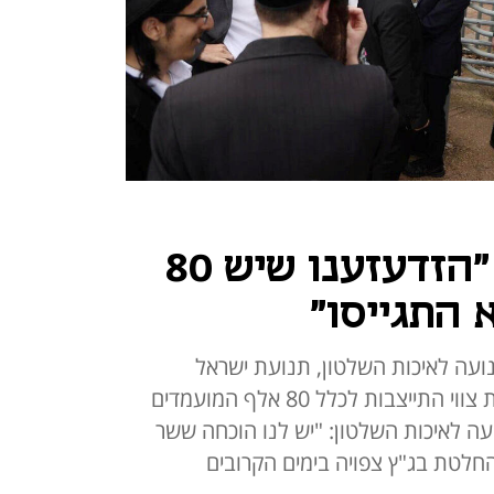
השופט סולברג: "הזדעזענו שיש 80
 התגייסו"
ועה לאיכות השלטון, תנועת ישראל
חופשית ותנועת אמא ערה להוצאת צווי התייצבות לכלל 80 אלף המועמדים
עה לאיכות השלטון: "יש לנו הוכחה ששר
החלטת בג"ץ צפויה בימים הקרובים