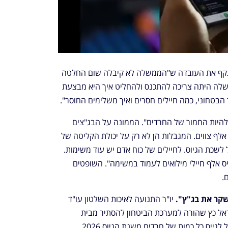
נציג תנועת אמא ערה עו"ד גלעד ברנע תקף את העובדה ש"הממשלה לא קיבלה שום החלטה 
איך מגייסים. "הממשלה לא באירוע. הממשלה היתה צריכה להתכנס ולהחליט איך היא מבצעת 
בטחוני, כמה חיילים חסרים ואיך משלימים החוסר".
אחת מהצופות התפרצה בקריאות "נמאס להיות החמור של החרדים". הממונה על הבג"צים 
מיליקובסקי אמר ש"לא פרקטי להוציא 80 אלף צווים. המגבלות הן לא רק על יכולת הקליטה של 
הצבא. זה קב"נים. זה רופאים. זה ימים של לשכת הגיוס. לחיילים של כוח אדם יש עוד משימות. 
השופת ברק ארז אמרה ש"אולי אפשר לגייס אלף חיילי מילואים לעמוד במשימה". השופטים 
.
שקר את בג"ץ".
 יו"ר התנועה לאיכות השלטון עו"ד 
אליעד שרגא האשים את שר הביטחון ישראל כץ שהורה למערכת הביטחון להסתיר מבית 
המשפט העליון את עמדת צה"ל שהוא יכול לגייס כל כמות של חרדים משנת הגיוס 2026. 