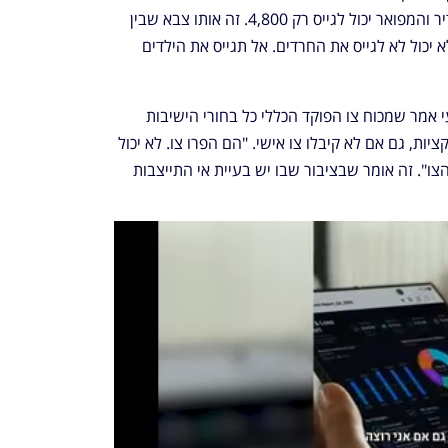
עם הצורך. מספרים סיפורים שהצבא האדיר והמפואר יכול לגייס רק 4,800. זה אותו צבא שבין 
לילה גייס 400 אלף אנשי מילואים. אתה לא יכול לא לגייס את החרדים. אל תגייס את הילדים 
נציג תנועת ישראל חופשית עו"ד חגי קלעי אמר שמכוח צו הפוקד הכללי כל בחורי הישיבות 
צריכים להתייצב ויכולים להפעיל נגדם סנקציות, גם אם לא קיבלו צו אישי. "הם הפרו צו. לא יכול 
להיות שהרשות המבצעת לא פועלת לפי הצו". זה אומר שבציבור שבו יש בעיית אי התייצבות 