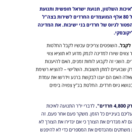
בג"ץ דן הבוקר בעתירות של התנועה לאיכות השלטון, תנועת ישראל חופשית ותנועת 
אמא ערה להוצאת צווי התייצבות לכלל 80 אלף המועמדים החרדים לשירות בצה"ל 
ויישום פסק הדין אשר ביטל את סעיף הפטור לגיוס של חרדים בני ישיבות. את המדינה 
קובסקי.
לקבל. 
השופטים צריכים עכשיו לקבל החלטות 
בשלוש שאלות. המרכזית היא האם להותיר צווים שיורו למדינה לנמק מדוע לא תוציא צווי 
התייצבות לכל 80 אלף המשתמטים החרדים. השני זה לקבוע לוחות זמנים, האם להיענות 
למשל לבקשת עו"ד שרגא ולתת למדינה רק שבועיים למתן תשובות. השלישי – להוציא רשימת 
שאלות לממשלה. פה יש חשיבות רבה לשאלה האם הם יענו לבקשת ברנע וידרשו את עמדת 
הממשלה לגבי צרכי הצבא והיעדים שלו בנושא גיוס חרדים. החלטת בג"ץ צפויה בימים 
ם". 
לדברי יו"ר התנועה לאיכות 
השלטון עו"ד אליעד שרגא, "הצבא עובד עליכם בעיניים כל הזמן. משקר פעם אחר פעם. זה 
בלוף שהצבא יכול לקלוט 4,800 חרדים. הם לא מגדרים את הצורך כי אם יגדירו את הצורך לא 
יוכלו להעביר חוק השתמטות. הם כל הזמן משחקים ומהנדסים את המספרים כדי לא להיפגש 