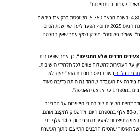
משלה לעמוד בהתחייבות".
על פי הודעת המדינה השנה היעד הוא 4,800 ובשנה הבאה 5,760. השופטת ברק ארז ביקשה 
להבין האם במקרה שלא יעמדו ביעד, בשנת הגיוס 2025 יתווסף הפער ליעד של שנת הגיוס 
הבאה. "האם זה אומר שהמכסות מתווספות". שאלה פשוטה". מיליקובסקי אמר שאין החלטה 
, כך אמר שופט בית 
המשפט העליון נועם סולברג בפתיחת הדיון על העתירות למשלוח צווים לכל תלמידי הישיבות. 
בשנת גיוס הנוכחית הוא "מאוד לא 
נפתח בכרטיסייה חדשה
נפתח בכרטיסייה חדשה
לשביעות רצוננו". השופטת דפנה ברק ארז ביקרה את העובדה שהמדינה היתה נדיבה מאוד 
יבים במספרים על אמצעי האכיפה".
ביוני 2024 קבע בג"ץ כי לנוכח פקיעת הסדר דחיית השירות של בחורי הישיבות על המדינה 
לפעול לגייס את כל מי שאיבדו את המעמד, כ-80 אלף במספרם היום, ולהפסיק לתקצב אותם. 
המדינה הוציאה עד היום רק עשרת אלפים צווי התייצבות לצעירים חרדים וכן ל-14 אלף בני 
16.5 כלומר של המחזור של בני 16-17. בשל האיסור שהטילו הרבנים התייצבו מתוך העשרת 
ענף במתח גבוה
מדברים כלכלה, עסקים ומה שב