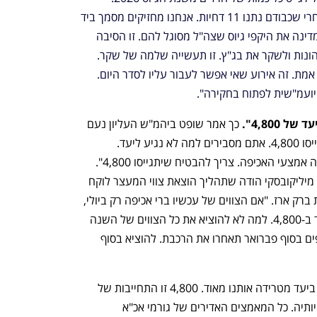
לדבריו, "ההודעה הוגשה באחת בלילה אחרי שכבודם נתנו 11 דחיות. אנחנו מחזיקים מסמך ביד 
ששר הבטחון מורה לא לכלול בתשובת המדינה את היקפי גיוס שצה"ל מסוגל להם. זו הסיבה 
שהתגובה התעכבה. שר הביטחון מורה להונות ולשקר את בג"ץ. זו תעשייה שלמה של שקר. 
שר הביטחון עוסק בכך שלא תקבלו דיווחי אמת. זה אירוע שאי אפשר לעבור עליו לסדר היום. 
ועמ"שית לפתוח בחקירה".
 4,800".
 כך אמר שופט ביהמ"ש העליון נעם 
סולברג. לדבריו, "אנחנו לא רואים איך יתגייסו 4,800. אתם מסבירים למה לא נגיע ליעד. 
ההיענות לצווים כל כך מועטה. השאלה מה אמצעי האכיפה. צריך להבטיח שיתגייסו 4,800". 
נציג המדינה מנהל מחלקת הבג"צים אבי מיליקובסקי הודה שתהליך הוצאת צווי המעצר לוקח 
לפחות חצי שנה. בתגובה שאלה השופטת ברק ארז. "אם הצווים של עכשיו ברי אכיפה רק ביולי, 
זה מפחית עוד יותר את ההסתברות לעמוד ב-4,800. למה לא להוציא את כל הצווים של השנה 
כבר עכשיו. אם תוציאו צווי התייצבות נוספים בסוף פברואר תאחרו את הרכבת. להוציא בסוף 
מיליקובסקי אמר, "האפשרות שלא נעמוד ביעד מטרידה אותנו מאוד. 4,800 זו התחייבות של 
המדינה. המדינה צריכה לעמוד בהתחייבויותיה. כל המאמצים האדירים של גורמי אכ"א 