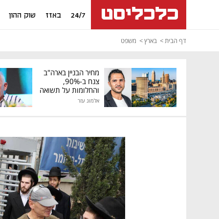
24/7
באזז
שוק ההון
דף הבית
בארץ
משפט
מחיר הבניין בארה"ב
צנח ב-90%,
והחלומות על תשואה
גבוהה התנפצו
אלמוג עזר