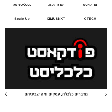
פודקאסט
אנרגיה 360
כלכליסט טק
Scale Up
XIMUSNXT
CTECH
יסייה חדשה
נפתח בכרטיסייה חדשה
מדברים כלכלה, עסקים ומה שביניהם