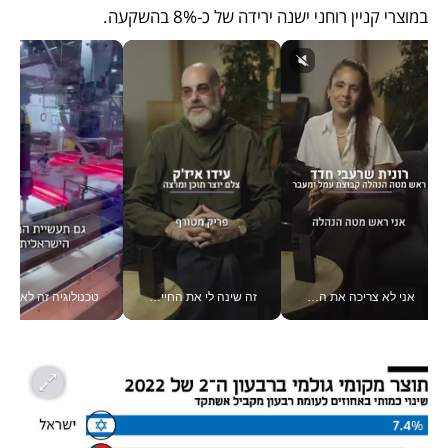
במוצרי קניין רוחני ישנה ירידה של כ-8% בהשקעה.
אני לא צריכה את המשרד: רונית שרעבי-חדד מנהלת ארגון של 30000 עובדים מכל מקום_v
זה שינה לי את החיים: איך עידו איז'ק הופך את הסמארטפון לכלי צילום מקצועי_v
טכנולוגיה זה לא רק בהייטק: גם תעשיי