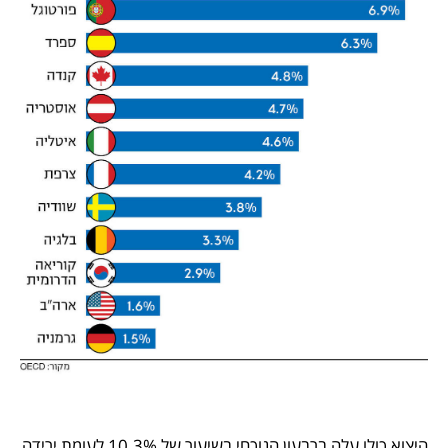
היצוא כולו עלה ברבעון הנוכחי בשיעור של 10.3% לעומת ירידה 