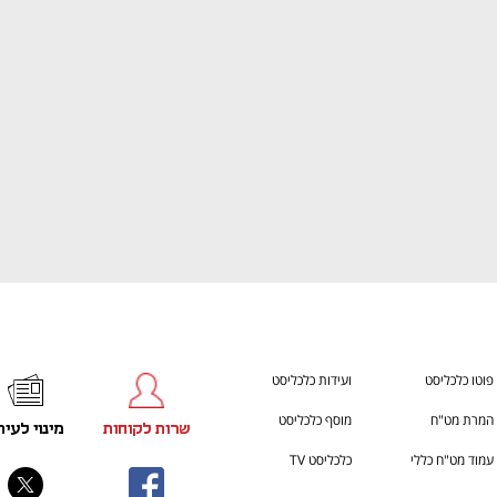
h – the gateway to Tech
You're NXT
פוטו כלכליסט
ועידות כלכליסט
המרת מט"ח
מוסף כלכליסט
שרות לקוחות
מינוי לעית
עמוד מט"ח כללי
כלכליסט TV