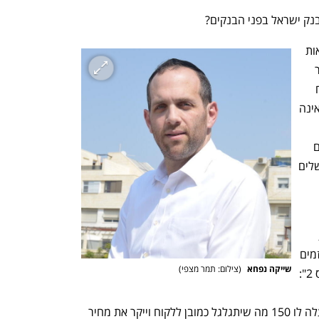
 ישראל בפני הבנקים?  
ראשית יש לזכור שהבנקים מאשרים הלוואות 
כאלה אחרי שניתחו את כל העסקה. מדובר 
בבנק שהחליט ללוות פרויקט אחרי שניתח 
אותו לפני ולפנים ולכן מתן המימון לרוכש אינה 
אישור תנאי המימון האלה, הבנקים בודקים 
מראש את הרוכש ומוודאים את יכולתו להשלים 
בסוף התקופה ולקראת קבלת 
אם בנק ישראל ימשיך ללחוץ על הבנקים, 
הדבר עלול לגרום לעצירת השוק ולכך שיזמים 
שייקה נפחא 
(
צילום: תמר מצפי
)
ורוכשים יפנו לאפיק של "הלוואות קבלן מס 2": 
שהלוואת קבלן תעלה לקבלן 100 היא תעלה לו 150 מה שיתגלגל כמובן ללקוח וייקר את מחיר 