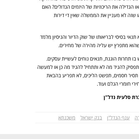
את המשקיעים הורידה את מחירי הדירות או הגדילה את הריכוזיות של היזמים הגדולים? האם 
היצע הדירות להשכרה הוא פקטור בדיון או שזה לא מעניין את הממשלה שאין די דירות 
יזמים וגם רוכשים רוצים יציבות. ודאות היא תנאי בסיסי לבריאותו של שוק הדיור והניסיון מלמד 
הוא מתפרץ יש עליה מהירה של מחירים.
לסיכום, יש לומר ששוק בריא הוא כזה שיש בו תחרות הוגנת, תנאים נוחים לעשיית עסקים. 
מחירי הדירות יהיו סבירים כאשר המדינה תפסיק להגיד מה לא ותתחיל להגיד מה כן או למעשה 
תעשה: תדאג למלא את חלקה במשוואה- תסיר חסמים, תפשט הליכים, לא תפריע בהבאת 
רי חומרי הגלם ועוד. 
רת סלעית נדל"ן
ה
ענף הנדל"ן
בנק ישראל
משכנתא