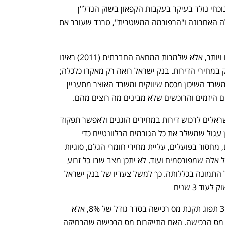
הדירה. שהרי בל נשכח שטרנד המימון הנוכחי נולד בעיקר בעקבות הקפאון בשוק הנדל"ן 
שהחל פחות או יותר סביב הקמת הממשלה האחרונה ו"הרפורמה המשטרית", טרנד שעורר את 
"משבר הנדלן" מלווה אותנו כבר 15 שנים ויותר, אלא שלמרות המחאה החברתית (2011) ראינו 
שכל התערבות ממשלתית רק גרמה לזינוק במחירי הדירות. בנק ישראל רואה רק מאקרו כלכלה; 
את הבנקים מעניינת רק מכסת האשראי ומשרד השיכון מכסת שיווקים ומשרד האוצר מתעניין 
 היזמים והרוכשים שלא מבינים מה רוצים מהם.
אילו המדינה באמת היתה רוצה לסייע לישראלים לרכוש דירות במחירים הוגנים ולאפשר תפקוד 
רציף עם אופק של השוק, היה נוסד שולחן עגול שמשלב את כל הגורמים הרלוונטיים כדי 
להתמודד עם האתגרים כגון הסרת חסמים, מחסור בפועלים, עליית מחירי חומרי הגלם, סוגיות 
מימון, מיעוט השיווקים והצלחה חלקית של אלה שמפורסמים ועוד. לא יתכן מצב שבו כל זרוע 
שלטונית פועלת בנפרד מבלי להסתכל על התמונה בכללותה. כך למשל צעדיו של בנק ישראל 
וד 3 שנים
קחו למשל את סוגית מס הרכישה. ב 31.12 תפוג תקנת מס רכישה בסדר גודל של 8%, אלא 
שעד כה לא מתנהל דיון רציני בעתידו של מס הרכישה. האם התייקרות מס הרכישה שהרחיקה 