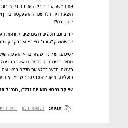
להשכרה?!
שכשהשוק "עומד" נוצר צוואר בקבוק שכש
פועלים, תדאג להסכמי סחר שיוזילו את מחי
שייקה נפחא הוא יזם נדל"ן, מנכ"ל חב
תגיות:
הלוואות בלון
רכישת דיר