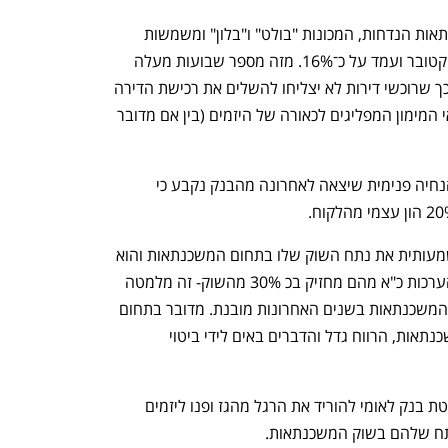
השבוע פרסם בנק ישראל כי נתח המשכנתאות הנדחות, המכונות "בולט" ו"בלון" ומשמשות 
כהלוואת הקבלן הידועות, שבר שיאים באוקטובר ועמד על כ־16%. מזה מספר שבועות מעלה 
בנק ישראל את חששותיו בפני הבנקים מכך שרוכשי דירות לא יצליחו להשלים את רכישת הדירה 
ולא יעמדו בהלוואות שלקחו במסגרת תנאי המימון המפליגים לכאורה של היזמים (בין אם מדובר 
ראשון למצמץ היה בנק לאומי שהודיע בהנחיה פנימית שיצאה לאחרונה מהבנק נקבע כי 
בשנתיים האחרונות הגדיל בנק לאומי משמעותית את נתח השוק שלו בתחום המשכנתאות והוא 
מזנב בבנק המזרחי-טפחות כאשר לפי ההערכות כ"א מהם מחזיק בכ 30% מהשוק- זה מלמטה 
וזה מלמעלה. התחרות בין הבנקים בשוק המשכנתאות בשנים האחרונות מובנת. מדובר בתחום 
מאד רווחי וכאשר יש עליה בביקושים למשכנתאות, הרווח גדל והדברים באים לידי ביטוי 
יש לציין שיש כבר בנקים שניצלו את החלטת בנק לאומי להוריד את הרגל מהגז ופנו ליזמים 
תח שלהם בשוק המשכנתאות.