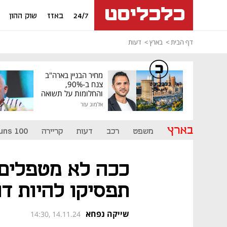
24/7
באזז
שוק ההון
דף הבית
בארץ
דעות
מחיר הבניין בארה"ב
צנח ב-90%,
כלכליסט
דיגיטל
והחלומות על תשואה
גבוהה התנפצו
אלמוג עזר
בארץ
משפט
רכב
דעות
קריירה
uns 100
ככה לא מטפלים 
תפסיקו להיות דו
שייקה נפחא
14:30, 14.11.24