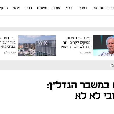
כלכליסט-טק
בארץ
נדל"ן
עולם
משפט
רכב
פנאי
מוסף
באלטשולר שחם
וויקס ממש
מפיקים לקחים: "זה
ביוקר על ר
כבר לא 'וואן מן' שואו
44
של גילעד"
אלמוג עזר
סופי שולמן
מיליון דולר
D
במשבר הנדל"ן:
בי לא לא