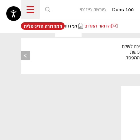
Duns 100
פורטל פיננסי
נפתח בכרטיסייה חדשה
הדואר האדום
ועידות
המהדורה הדיגיטלית
מאמר קניות
יכה לשלם
כישת
BASE: ההפסד
הרבעוני זינק ל-76