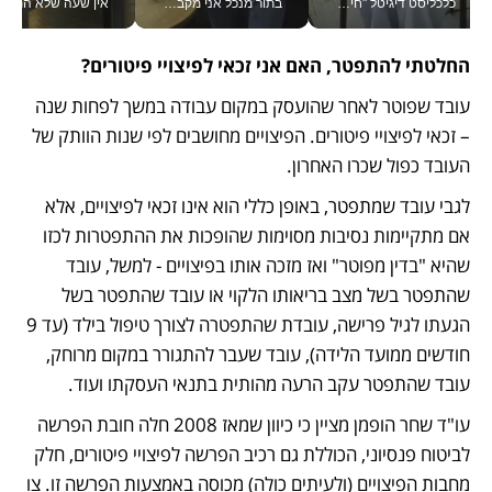
כלכליסט דיגיטל "חינוך הוא המשימה של החיים שלי"_v
בתור מנכל אני מקבל מאות החלטות ביום, וה- Galaxy Z Fold8 Ultra עוזר לי לחתוך אותן מהר יותר_v
אין שעה שלא התעסקתי במשבר - טל אלכסנדרוביץ’ שגב מנהלת משברים
החלטתי להתפטר, האם אני זכאי לפיצויי פיטורים?
עובד שפוטר לאחר שהועסק במקום עבודה במשך לפחות שנה 
– זכאי לפיצויי פיטורים. הפיצויים מחושבים לפי שנות הוותק של 
העובד כפול שכרו האחרון. 
לגבי עובד שמתפטר, באופן כללי הוא אינו זכאי לפיצויים, אלא 
אם מתקיימות נסיבות מסוימות שהופכות את ההתפטרות לכזו 
שהיא "בדין מפוטר" ואז מזכה אותו בפיצויים - למשל, עובד 
שהתפטר בשל מצב בריאותו הלקוי או עובד שהתפטר בשל 
הגעתו לגיל פרישה, עובדת שהתפטרה לצורך טיפול בילד (עד 9 
חודשים ממועד הלידה), עובד שעבר להתגורר במקום מרוחק, 
עובד שהתפטר עקב הרעה מהותית בתנאי העסקתו ועוד. 
עו"ד שחר הופמן מציין כי כיוון שמאז 2008 חלה חובת הפרשה 
לביטוח פנסיוני, הכוללת גם רכיב הפרשה לפיצויי פיטורים, חלק 
מחבות הפיצויים (ולעיתים כולה) מכוסה באמצעות הפרשה זו. צו 