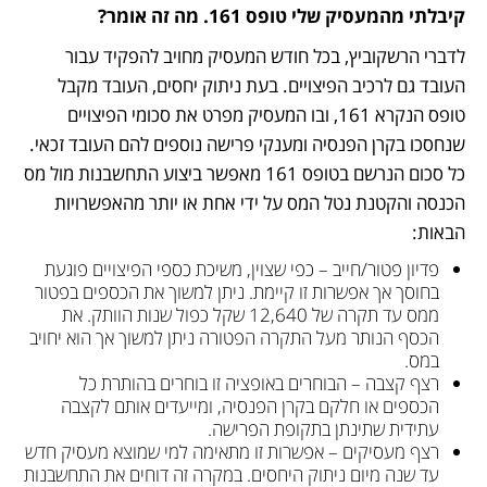
קיבלתי מהמעסיק שלי טופס 161. מה זה אומר? 
לדברי הרשקוביץ, בכל חודש המעסיק מחויב להפקיד עבור 
העובד גם לרכיב הפיצויים. בעת ניתוק יחסים, העובד מקבל 
טופס הנקרא 161, ובו המעסיק מפרט את סכומי הפיצויים 
שנחסכו בקרן הפנסיה ומענקי פרישה נוספים להם העובד זכאי. 
כל סכום הנרשם בטופס 161 מאפשר ביצוע התחשבנות מול מס 
הכנסה והקטנת נטל המס על ידי אחת או יותר מהאפשרויות 
הבאות:
פדיון פטור/חייב – כפי שצוין, משיכת כספי הפיצויים פוגעת 
בחוסך אך אפשרות זו קיימת. ניתן למשוך את הכספים בפטור 
ממס עד תקרה של 12,640 שקל כפול שנות הוותק. את 
הכסף הנותר מעל התקרה הפטורה ניתן למשוך אך הוא יחויב 
במס.
רצף קצבה – הבוחרים באופציה זו בוחרים בהותרת כל 
הכספים או חלקם בקרן הפנסיה, ומייעדים אותם לקצבה 
עתידית שתינתן בתקופת הפרישה.
רצף מעסיקים – אפשרות זו מתאימה למי שמוצא מעסיק חדש 
עד שנה מיום ניתוק היחסים. במקרה זה דוחים את התחשבנות 