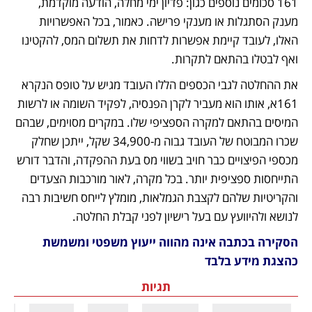
161 סכומים נוספים כגון: פדיון ימי מחלה, הודעה מוקדמת, 
מענק הסתגלות או מענקי פרישה. כאמור, בכל האפשרויות 
האלו, לעובד קיימת אפשרות לדחות את תשלום המס, להקטינו 
ואף לבטלו בהתאם לתקרות. 
את ההחלטה לגבי הכספים הללו העובד מגיש על טופס הנקרא 
161א, אותו הוא מעביר לקרן הפנסיה, לפקיד השומה או לרשות 
המיסים בהתאם למקרה הספציפי שלו. במקרים מסוימים, שבהם 
שכרו המבוטח של העובד גבוה מ-34,900 שקל, ייתכן שחלק 
מכספי הפיצויים כבר חויב בשווי מס בעת ההפקדה, והדבר דורש 
התייחסות ספציפית יותר. בכל מקרה, לאור מורכבות הצעדים 
והקריטיות שלהם לקצבת הגמלאות, מומלץ לייחס חשיבות רבה 
לנושא ולהיוועץ עם בעל רישיון לפני קבלת החלטה.
הסקירה בכתבה אינה מהווה ייעוץ משפטי ומשמשת 
כהצגת מידע בלבד
תגיות