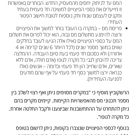
המס עד לניתוק יחסים מהמעסיק החדש. הבוחרים באפשרות 
זו מייעדים את כספי הפיצויים למשיכה חד פעמית בעתיד 
ומקנים לעצמם שנות ותק נוספות לטובת חישוב הפטור 
העתידי. 
פריסת מס – במקרה בו העובד בוחר למשוך את הפיצויים 
ורוצה להימנע מתשלום מס גבוה, הוא יכול לפרוס את תשלום 
המס על כספי הפיצויים כאילו אלה הגיעו לעובד בחלקים 
שווים במשך מספר שנים (לכל היותר 6 שנים קדימה או 4 
אחורה) ולא כסכום חד פעמי בעת סיום העבודה. ההמלצה 
צריכה להיבחן לגבי כל מקרה לגופו (אדם חולה, אדם ללא 
שארים, אדם שחייב הון חד פעמי וכדומה – אנשים כאלו 
כנראה ירצו למשוך כסף חד פעמי על אף שהם מודעים 
לפגיעה העתידית).
הרשקוביץ מוסיף כי "במקרים מסוימים ניתן ואף רצוי לשלב בין 
מספר תכנוני מס מהאפשרויות הקיימות. קיימים מקרים בהם 
ניתן להתחרט על ההתחשבנות שביצענו ולקבל החלטה אחרת. 
כל מקרה לגופו".
בנוסף לכספי הפיצויים שנצברו בקופות, ניתן לרשום בטופס 