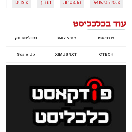
פנסיה בישראל
התפטרות
מדריך
פיצויים
פי
עוד בכלכליסט
פודקאסט
אנרגיה 360
כלכליסט טק
Scale Up
XIMUSNXT
CTECH
יסייה חדשה
נפתח בכרטיסייה חדשה