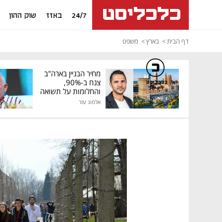
24/7
באזז
שוק ההון
דף הבית
בארץ
משפט
מחיר הבניין בארה"ב
צנח ב-90%,
כלכליסט
דיגיטל
והחלומות על תשואה
גבוהה התנפצו
אלמוג עזר