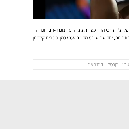
כתב האישום בתיק הוגש ביולי 2018 ומטופל ע"י עורכי הדין עפר מעוז, הדס וינוגרד-הבר ונריה 
ויניצקי רקח מהמחלקה הפלילית ברשות התחרות, יחד עם עורכי הדין בן-עמי כהן וכוכבית קלדרון 
מן
קרטל
דיזנהאוז