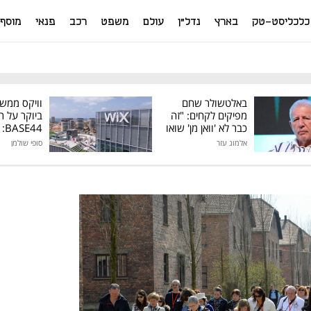
כלכליסט-טק
בארץ
נדל"ן
עולם
משפט
רכב
פנאי
מוסף
באלטשולר שחם
וויקס ממש
מפיקים לקחים: "זה
ביוקר על ר
כבר לא 'וואן מן' שואו
44
של גילעד"
אלמוג עזר
סופי שולמן
מיליון דולר