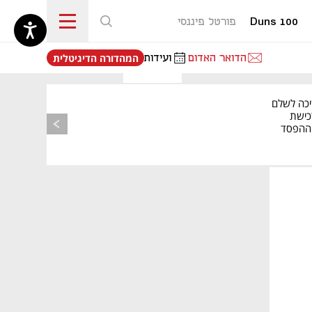
Duns 100
פורטל פיננסי
נפתח בכרטיסייה חדשה
הדואר האדום
ועידות
המהדורה הדיגיטלית
יכה לשלם
כישת
BASE: ההפסד
הרבעוני זינק ל-76