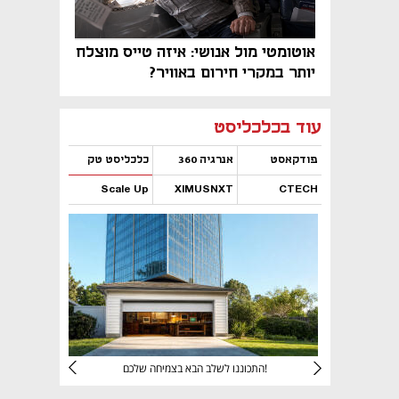
אוטומטי מול אנושי: איזה טייס מוצלח
יותר במקרי חירום באוויר?
נפתח בכרטיסייה חדשה
נפתח בכרטיסייה חדשה
נפתח בכרטיסייה חדשה
נפתח בכרטיסייה חדשה
נפתח בכרטיסייה חדשה
נפתח בכרטיסייה חדשה
עוד בכלכליסט
פודקאסט
אנרגיה 360
כלכליסט טק
Scale Up
XIMUSNXT
CTECH
נפתח בכרטיסייה חדשה
נפתח בכרטיסייה חדשה
נפתח בכרטיסייה חדשה
נפתח בכרטיסייה חדשה
יניהם
התכוננו לשלב הבא בצמיחה שלכם!