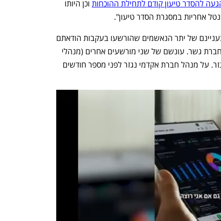
עה להסדר טיעון קודם לתחילת ההוכחות
 וכן היותו 
טל אחריות במסגרת הסדר טיעון". 
בראשית ינואר יישמעו הטיעונים לעונש בעניינם של יתר הנאשמים שהורשעו בעקבות הודאתם 
- צבי סער מחברת הלל ואיילת יונגסטר מחברת גשר. עונשם של שני מורשעים אחרים (מנהלי 
מחלקות פולין בחברות הלל וגשר) טרם נגזר. על מנהל חברת אקדמי נגזר לפני מספר חודשים 