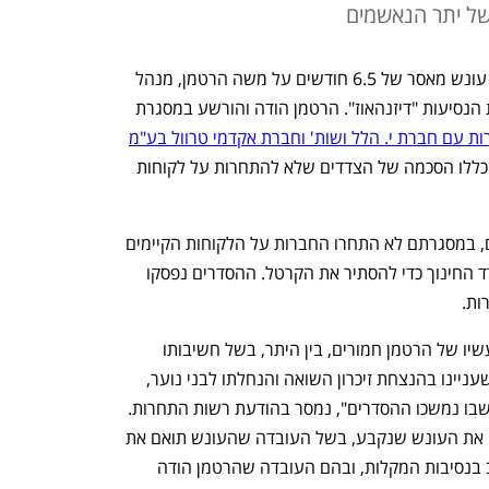
של יתר הנאשמים
בית המשפט המחוזי בלוד גזר אתמול (ד') עונש מאסר של 6.5 חודשים על משה הרטמן, מנהל 
האחראי על תחום המסעות לפולין בחברת הנסיעות "דיזנהאוז". הרטמן הודה והורשע במסגרת 
ות עם חברת י. הלל ושות' וחברת אקדמי טרוול בע"מ
ביחס למסעות בני נוער לפולין. ההסדרים כללו הסכמה של הצדדים שלא להתחרות על לקוחות 
ההסדרים בין החברות נמשכו כחמש שנים, במסגרתם לא התחרו החברות על הלקוחות הקיימים 
ואף הגישו "הצעות גיבוי" לבתי ספר ומשרד החינוך כדי להסתיר את הקרטל. ההסדרים נפסקו 
ת. 
"בגזר הדין שניתן קבע בית המשפט כי מעשיו של הרטמן חמורים, בין היתר, בשל חשיבותו 
הציבורית והחינוכית של התחום שתואם, שעניינו בהנצחת זיכרון השואה והנחלתו לבני נוער, 
בשל היקף התיאומים וכן בשל משך הזמן שבו נמשכו ההסדרים", נמסר בהודעת רשות התחרות. 
"על אף האמור, אישר כאמור בית המשפט את העונש שנקבע, בשל העובדה שהעונש תואם את 
חלקו היחסי של הרטמן בפרשה בהתחשב בנסיבות המקלות, ובהם העובדה שהרטמן הודה 