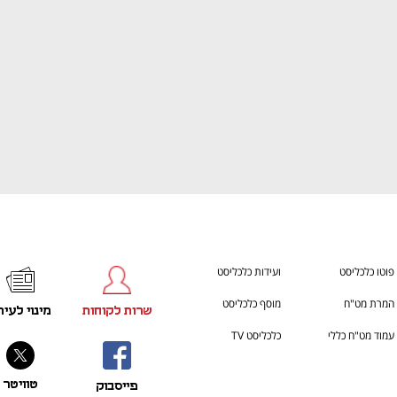
פוטו כלכליסט
ועידות כלכליסט
המרת מט"ח
מוסף כלכליסט
שרות לקוחות
מינוי לעית
עמוד מט"ח כללי
כלכליסט TV
טוויטר
פייסבוק