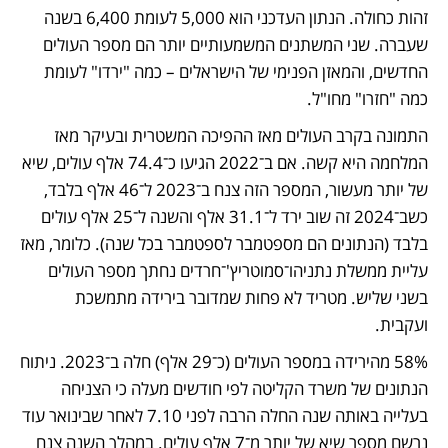
זהות כחולה. הנתון העדכני הוא 5,000 לעומת 6,400 בשנה 
שעברה. שני המשתנים המשמעותיים יותר הם מספר העולים 
החדשים, והמאזן הפנימי של הישראלים – כמה "ירדו" לעומת 
כמה "חזרו" מחו"ל. 
התמונה בקרב העולים מאז ההפיכה המשטרית ובעיקר מאז 
המלחמה היא קשה. אם ב־2022 הגיעו כ־74.4 אלף עולים, שיא 
של יותר מעשור, המספר הזה צנח ב־2023 ל־46 אלף בלבד, 
כשב־2024 זה שוב ירד ל־31.1 אלף והשנה ל־25 אלף עולים 
בלבד (הנתונים הם מספטמבר לספטמבר בכל שנה). כלומר, מאז 
עליית ממשלת נתניהו־סמוטריץ'־חרדים נחתך מספר העולים 
בשני שליש. מטריד לא פחות שמדובר בירידה מתמשכת 
ועקבית. 
58% מהירידה במספר העולים (כ־29 אלף) חלה ב־2023. ניתוח 
הנתונים של משרד הקליטה לפי חודשים מעלה כי הצניחה 
בעלייה באותה שנה החלה הרבה לפני 7.10 לאחר שבינואר עוד 
נרשם מספר שיא של יותר מ־7 אלף עולים. במהלך השנה צנח 