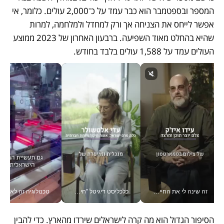
המספר ובספטמבר הוא כבר עמד על כ־2,000 עולים. כלומר, אי 
אפשר לייחס את הצניחה אך ורק למחדל ולמלחמה, למרות 
שהיא בהחלט מאוד השפיעה. ברבעון האחרון של 2023 ממוצע 
העולים עמד על 1,588 עולים בלבד בחודש. 
זה שינה לי את החיים: איך עידו איז'ק הופך את הסמארטפון לכלי צילום מקצועי_v
כלכליסט דיגיטל "חינוך הוא המשימה של החיים שלי"_v
טכנולוגיה זה לא רק בהייטק: גם תעשיי
הסיפור הגדול הוא מה קרה לישראלים שירדו מהארץ. כדי להבין 