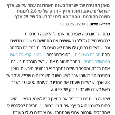
מאזן ההגירה של ישראל בשנה האחרונה עמד על 28 אלף
ישראלים שעזבו את הארץ – זינוק של פי 2.8 לעומת
השנה הקודמת. מספר העולים ירד לשפל של 25 אלף
אדריאן פילוט
|
06:00, 18.09.25
נתוני הדמוגרפיה שפרסמה אתמול הלשכה המרכזית 
נפתח בכרטיסייה חדשה
נפתח בכרטיסייה חדשה
נפתח בכרטיסייה חדשה
לסטטיסטיקה (למ"ס) מאששים את התחושה כי 
עולים
 חדשים 
וגם ישראלים רבים, גילו שהם לא רוצים לחיות במדינת מלחמה, 
תחת 
הפיכה משטרית
. "בסופר־ספרטה" - 
כמו שקרא לה ראש 
הממשלה נתניהו
. מספר העוזבים את ישראל הוכפל תוך שנה 
אחת בלבד, ומספר העולים נחתך.לפי הנתונים היבשים, מאזן 
ההגירה הבינלאומי ערב ראש השנה תשפ"ו היה שלילי, ועמד על 
28 אלף ישראלים שעזבו את המדינה, לעומת 10,000 בערב 
ראש השנה שעבר - זינוק של פי 2.8.
שלושה משתנים מרכיבים את המאזן הבינלאומי. הראשון הוא 
פחות רלוונטי הוא סעיף"איחוד משפחות", שמתיחס לפלסטינים 
שמקבלים אזרחות אחרי שהתחתנו עם אזרחים בעלי תעודת 