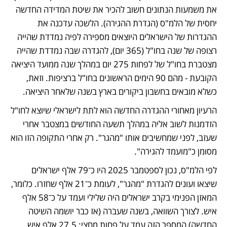
את משמעות הנתונים חשוב להכיר את שיטת המדידה החדשה 
יחסית של הלמ"ס (הגדרת ההגירה). הלשכה עדכנה את 
ההגדרות של הישראלים היוצאים מספירה לפיה נמדדת שהייה 
רצופה של שנה בחו"ל (365 יום), להגדרה שבה נמדדת שהייה 
מצטברת בחו"ל של לפחות 275 יום במהלך שנה ממועד היציאה 
הקובעת - מהם 90 הימים הראשונים בחו"ל ברציפות. וזאת, 
כשלא מובאים בחשבון ביקורים בארץ בשנה שלאחר היציאה.
הרעיון מאחורי ההגדרה החדשה הוא לתת לישראלי שיוצא לחו"ל 
הזדמנות לשוב אליה במהלך תשעה החודשים במצטבר אחרי 
שעזב, לפני שמחשיבים אותו "מהגר". רק אחרי התקופה הזו הוא 
מסומן כ"מועמד להגירה".
לפי הלמ"ס, נכון לספטמבר 2025 היו כ־79 אלף ישראלים 
שיצאו ועונים להגדרת "מהגר", לעומת כ־21 אלף שחזרו. כלומר, 
המאזן הפנימי בקרב ישראלים היה שלילי ועמד על כ־58 אלף 
איש. לצורך השוואה, בשנה שעברה (אז כבר יושמה השיטה 
החדשה) המספר הזה עמד על פחות מחצי: 27.5 אלף איש. 