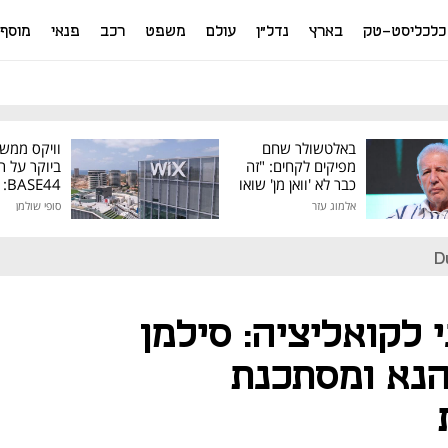
כלכליסט-טק
בארץ
נדל"ן
עולם
משפט
רכב
פנאי
מוסף
באלטשולר שחם
וויקס ממש
מפיקים לקחים: "זה
ביוקר על ר
כבר לא 'וואן מן' שואו
44
של גילעד"
אלמוג עזר
סופי שולמן
מיליון דולר
D
לקואליציה: סילמן
הנא ומסתכנת