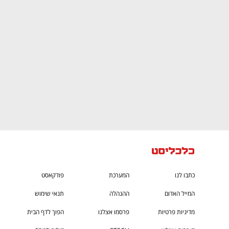
CTech – the
הבית של ההייטק הישראלי
כתבו לנו
המערכת
פודקאסט
המייל האדום
ההנהלה
תנאי שימוש
מדיניות פרטיות
פרסמו אצלנו
הפוך לדף הבית