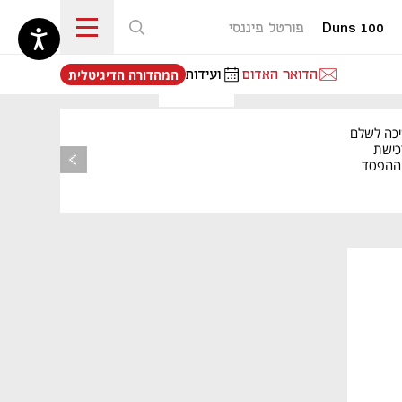
Duns 100
פורטל פיננסי
נפתח בכרטיסייה חדשה
הדואר האדום
ועידות
המהדורה הדיגיטלית
יכה לשלם
כישת
BASE: ההפסד
הרבעוני זינק ל-76
נפתח בכרטיסייה חדשה