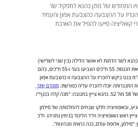
התנגדו - ומינויו המחודש של מתן כהנא לתפקיד שר
הכריז על ההצבעה כהצבעת אמון והעמיד
י קואליציה סייעו להפיל את הארכת
הפסד שני לקואליציה: מינויו של ח"כ מתן כהנא לשר הדתות לא אושר הלילה (בין שני לשלישי) 
לאחר שלא הושג רוב בהצבעת אמון במליאת הכנסת. 55 ח"כים הצביעו בעד ו-55 ח"כים, בהם 
ח"כ עידית סילמן מימינה, הצביעו נגד. רה"מ בנט ביקש להכריז על ההצבעה זו כהצבעת אמון 
 התנגדותה יוכלו להכריז עליה כפורשת. 
מוקדם יותר 
ל 52. כהנא צייץ בתגובה: "מכה קלה בכנף"/
התגובות במערכת הפוליטית לא איחרו להגיע, ובאופוזיציה חלקו שבחים להחלטתה של סילמן 
להצביע נגד המינוי. "סילמן, את אלופה!", צייץ ראש האופוזיציה ויו"ר הליכוד בנימין נתניהו. ח"כ 
: "סילמן, אלופת עולם, ככה נראית מנהיגות".