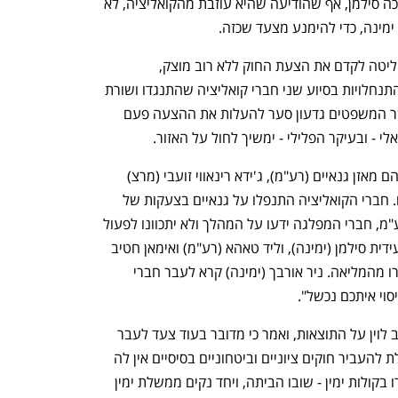
המפלגות שמרכיבות כיום את הכנסת. עד כה סילמן, אף שהודיעה שהיא עוזבת מהקואליציה, לא 
ימינה, כדי להימנע מצעד שכזה.
מוקדם יותר אמש, לאחר שהקואליציה החליטה לקדם את הצעת החוק ללא רוב מוצק, 
האופוזיציה הפילה את הארכת התקנות בהתנחלויות בסיוע שני חברי קואליציה שהתנגדו ושורת 
ח"כים שנעדרו מההצבעה. כעת יצטרך שר המשפטים גדעון סער להעלות את ההצעה פעם 
 - ובעיקר הפלילי - ימשיך לחול על האזור.
58 ח"כים הצביעו נגד הארכת התקנות, בהם מאזן גנאיים (רע"מ), ג'ידא רינאווי זועבי (מרצ) 
ועמיחי שיקלי (שפרש מימינה), ו-52 תמכו. חברי הקואליציה התנפלו על גנאיים בצעקות של 
ממש לאחר הצבעתו - אך לפי גורמים ברע"מ, חברי המפלגה ידעו על המהלך ולא יתכוונו לפעול 
נגדו. חברי הכנסת מנסור עבאס (רע"מ), עידית סילמן (ימינה), וליד טאהא (רע"מ) ואימאן חטיב 
יאסין (רע"מ) לא הצביעו בעד החוק, ונעדרו מהמליאה. ניר אורבך (ימינה) קרא לעבר חברי 
וי איתכם נכשל". 
בתום ההצבעה בירך מרכז האופוזיציה יריב לוין על התוצאות, ואמר כי מדובר בעוד צעד לעבר 
סופה של הממשלה. "ממשלה שלא מסוגלת להעביר חוקים ציוניים וביטחוניים בסיסיים אין לה 
זכות קיום. אני קורא לחברי הכנסת שנבחרו בקולות ימין - שובו הביתה, ויחד נקים ממשלת ימין 