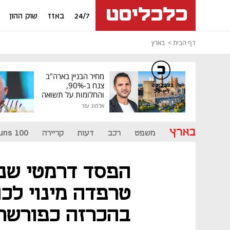
24/7
באזז
שוק ההון
דף הבית
בארץ
מחיר הבניין בארה"ב
צנח ב-90%,
כלכליסט
דיגיטל
והחלומות על תשואה
גבוהה התנפצו
אלמוג עזר
בארץ
משפט
רכב
דעות
קריירה
uns 100
הפסד דרמטי שני 
טרפדה מינוי לכ
בהכרזה כפורשת