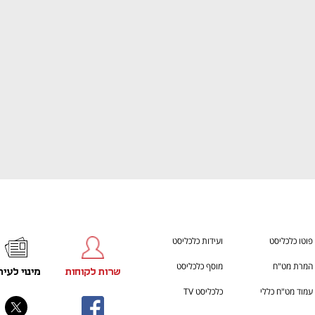
ענף במתח גבוה
מדברים כלכלה, עסקים ומה שב
פוטו כלכליסט
ועידות כלכליסט
המרת מט"ח
מוסף כלכליסט
שרות לקוחות
מינוי לעית
עמוד מט"ח כללי
כלכליסט TV