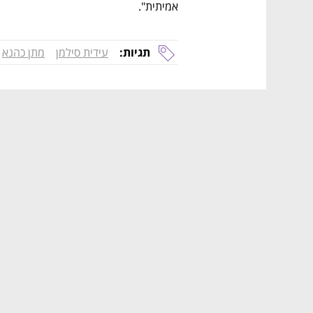
אמיתית". 
תגיות:
עידית סילמן
מתן כהנא