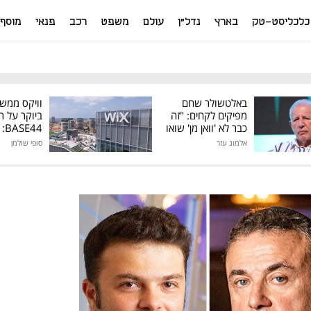
כלכליסט-טק
בארץ
נדל"ן
עולם
משפט
רכב
פנאי
מוסף
באלטשולר שחם
וויקס ממש
מפיקים לקחים: "זה
ביוקר על ר
כבר לא 'וואן מן' שואו
44
של גילעד"
אלמוג עזר
סופי שולמן
מיליון דולר