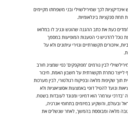
, שיש אינדיקציות לכך שמירילשוילי ובני משפחתו מקיימים 
 תחת סנקציות בינלאומיות.
דוברו של מירילשוילי מסר בתגובה: "אנו לומדים כעת את כתב ההגנה שהוגש ונגיב לו במלואו 
במסגרת ההליך המשפטי, כנדרש. כבר כעת נוכל להדגיש כי הטענות המופיעות במסמך 
נשענות על השערות, פרשנויות סובייקטיביות, איזכורים תקשורתיים וגזירי עיתונים ולא על 
. 
"הטענות בדבר קשרים כביכול בין מיכאל מירילשוילי לבין גורמים 'מפוקפקים' כפי שמציג חורב 
נפתח בכרטיסייה חדשה
נפתח בכרטיסייה חדשה
אינן רק חסרות יסוד, אלא בגדר ניסיון שקוף לייצר כותרת תקשורתית על חשבון האמת. חיבור 
מלאכותי בין פעילות עסקית חוקית, הנעשית תוך שקיפות מלאה ובפיקוח רגולטורי, לבין מערכות 
ביטחוניות - הוא מהלך שאין לו אחיזה במציאות ונועד להטיל דופי באמצעות אסוציאציות ולא 
עובדות. כל ניסיון לייחס למירילשוילי פעולה 'בדרכי עורמה' הוא דמיוני ומנוגד לעובדות בשטח. 
לאורך השנים פעל מירילשוילי כחוק, בישראל ובעולם, והשקיע במיזמים בתחומי אנרגיה, 
תשתיות, טכנולוגיה וחדשנות. אנו נציג תגובה מלאה ומבוססת בהמשך, לאחר שנשלים את 
ענף במתח גבוה
מדברים כלכלה, עסקים ומה שב