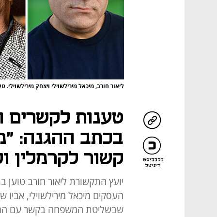
ליאור חורב, מיכאל מירילשוילי ויצחק מירילשוילי. 
טענות לקשרים ה
בכתב ההגנה: "מי
קשור לקרמלין ול־SB
כלכליסט
דיגיטל
יועץ התקשורת ליאור חורב טוען ב
שבשליטת המשפחה בקשר עם המשטר