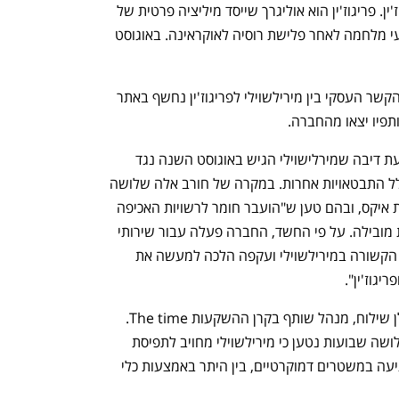
משותפת של מירילשוילי האב ויבגני פריגוז'ין. פריגוז'ין הוא אוליגרך שייסד מיליציה פרטית של 
שכירי חרב בשם "כוח וגנר" שביצעה פשעי מלחמה לאחר פלישת רוסיה לאוקראינה. באוגוסט 
על פי כתב ההגנה של חורב, ביולי 2018 הקשר העסקי בין מירילשוילי לפריגוז'ין נחשף באתר 
כתב ההגנה של חורב נכתב בעקבות תביעת דיבה שמירלישוילי הגיש באוגוסט השנה נגד 
שישה אנשים, בהם גם חורב, כל אחד בגלל התבטאויות אחרות. במקרה של חורב אלה שלושה 
ציוצים, שניים מהם באוגוסט 2023, ברשת איקס, ובהם טען ש"הועבר חומר לרשויות האכיפה 
בארץ ובעולם נגד חברת לוויינות ישראלית מובילה. על פי החשד, החברה פעלה עבור שירותי 
הביטחון הרוסיים, באמצעות חברה רוסית הקשורה במירילשוילי ועקפה הלכה למעשה את 
יגוז'ין".
מרילישוילי הגיש תביעת דיבה גם נגד אילן שילוח, מנהל שותף בקרן ההשקעות The time. 
בכתב ההגנה של שילוח שהוגש לפני כשלושה שבועות נטען כי מירילשוילי מחויב לתפיסת 
עולמו של פוטין: ערעור הסדר העולמי ופגיעה במשטרים דמוקרטיים, בין היתר באמצעות כלי 