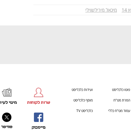
14
מיכאל מירילשוילי
פוטו כלכליסט
ועידות כלכליסט
המרת מט"ח
מוסף כלכליסט
שרות לקוחות
מינוי לעית
עמוד מט"ח כללי
כלכליסט TV
טוויטר
פייסבוק