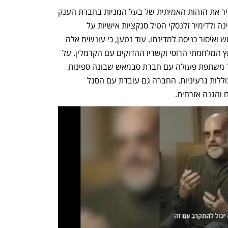
חורב טוען בכתב ההגנה, כי הניסיון להסתיר את הזהות האמיתית של בעל המניות בחברת הענק 
נעשה משום שחודש לפני כן נשיא אוקראינה ולדימיר זלנסקי הטיל סנקציות אישיות על 
מירילשוילי האב, שכוללות החרמה של רכוש ואיסור כניסה למדינתו. עוד נטען, כי עונשים אלה 
הוטלו בגלל תרומתו של מירילשוילי למאמץ המלחמתי הרוסי וקשריו ההדוקים עם הקרמלין. על 
פי כתב ההגנה, חברת האחזקות פטרו מיר משתפת פעולה עם חברת סבמאש שבונה ספינות 
מלחמה, והיא הספקית היחידה ברוסיה לצוללות גרעיניות. החברה גם עובדת עם הסגל 
 והגנה אזרחית.