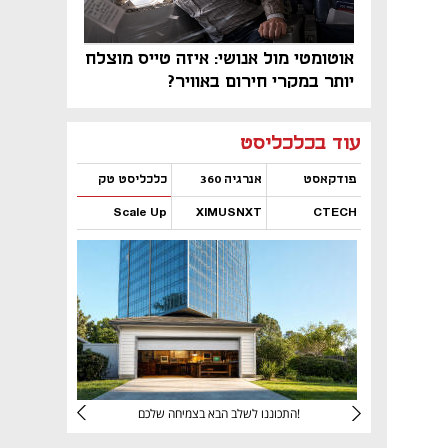
אוטומטי מול אנושי: איזה טייס מוצלח
יותר במקרי חירום באוויר?
נפתח בכרטיסייה חדשה
נפתח בכרטיסייה חדשה
נפתח בכרטיסייה חדשה
נפתח בכרטיסייה חדשה
נפתח בכרטיסייה חדשה
נפתח בכרטיסייה חדשה
עוד בכלכליסט
פודקאסט
אנרגיה 360
כלכליסט טק
Scale Up
XIMUSNXT
CTECH
נפתח בכרטיסייה חדשה
נפתח בכרטיסייה חדשה
נפתח בכרטיסייה חדשה
נפתח בכרטיסייה חדשה
יניהם
התכוננו לשלב הבא בצמיחה שלכם!