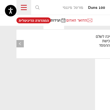
Duns 100
פורטל פיננסי
נפתח בכרטיסייה חדשה
הדואר האדום
ועידות
המהדורה הדיגיטלית
יכה לשלם
כישת
BASE: ההפסד
הרבעוני זינק ל-76