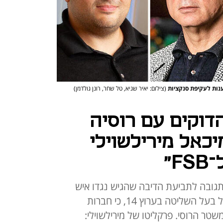
טענות לעקיפת סנקציות
(צילום: יאיר שגיא, טל שחר, רונן גולדמן)
דוקים עם רוסיה
כאל מירילשוילי
F"
תגובה לתביעת הדיבה שהגיש נגדו איש
העסקים מיכאל מירילשוילי, אביו של בעל השליטה בערוץ 14, כי חברות
 הרוסי. פרקליטו של מירילשוילי: