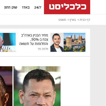
24/7
באזז
שוק ההון
דף הבית
בארץ
משפט
מחיר הבניין בארה"ב
צנח ב-90%,
והחלומות על תשואה
גבוהה התנפצו
אלמוג עזר