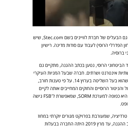
עוד עולה מכתב ההגנה, כי פטרו מיר היא גם הבעלים של חברת לוויינים בשם Stec.com, שיש 
לה יש רישיון מטעם ה־FSB (שירות הביטחון הפדרלי הרוסי) לעבוד עם סודות מדינה. רישיון 
 ברוסיה.
הקשר של משפחת מירילשוילי עם הממסד הביטחוני הרוסי, נטען בכתב ההגנה, מתקיים גם 
באמצעות חברת Selelctel, שמספקת תשתיות אינטרנט ושרתים. חברה שבעל המניות העיקרי 
בה הוא בנו של מיכאל מירילשוילי, יצחק, שהוא בעל השליטה בערוץ 14. על פי טענות חורב, 
החברה הזו כפופה באופן מלא לחוקי הריגול והניטור הרוסיים והחוקים המחייבים אותה לקיים 
שיתוף פעולה אקטיבי עם ה־FSB. בנוסף, היא כפופה למערכת SORM, שמאפשרת ל־FSB גישה 
פט.
חברה נוספת שמוזכרת בכתב ההגנה היא טרדיציה, שמעורבת בפרויקט מגורים יוקרתי במחוז 
לנינגרד (אזור סנקט פטרבורג). על פי כתב ההגנה, עד מרץ 2019 היתה החברה בבעלות 