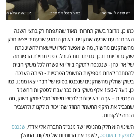
זה שינה לי את החיים: איך עידו איז'ק הופך את הסמארטפון לכלי צילום מקצועי_v
בתור מנכל אני מקבל מאות החלטות ביום, וה- Galaxy Z Fold8 Ultra עוזר לי לחתוך אותן מהר יותר_v
אין שעה שלא התעסקתי במשבר - טל אלכסנדרוביץ’ שגב מנהלת משברים
כמו כן, מדובר בשוק תחרותי מאוד שהתפתח רק בחצי השנה 
האחרונה עם שבעה שחקנים. לא מן הנמנע שבעתיד ייצאו חלק 
מהשחקנים מהשוק, מה שיאפשר לאלו שיישארו להשיג נתח 
שוק גדול יותר ובכך גם יתרונות לגודל. לפני תחילת הרפורמה 
של אלי כהן - שנכנסה לתוקף ביולי ואיפשרה לכל משקי הבית 
להתחבר לאחת מספקיות החשמל הפרטיות - הייתה הערכה 
בשוק שחלק מהשחקנים שנכנסו בסופו של דבר ייצאו ממנו. כמו 
כן, מעל ל-150 אלף משקי בית כבר עברו לספקיות החשמל 
הפרטיות – אך הן לא יכולות לרכוש חשמל מכל שחקן בשוק, מה 
שמגביל את היקף החשמל המוזל שהן יכולות לקנות ולהעביר 
הנחה ללקוחות. 
השינוי הוא חלק מהניסיון של מנכ"ל החברה אלי אדדי, 
שנכנס 
לתפקיד באוגוסט
, לשפר את הרווחיות של סלקום. המהלך 