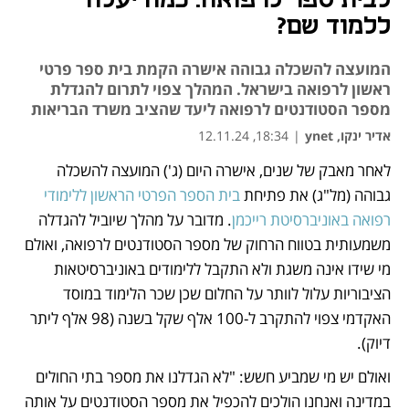
לבית ספר לרפואה: כמה יעלה
ללמוד שם?
המועצה להשכלה גבוהה אישרה הקמת בית ספר פרטי
ראשון לרפואה בישראל. המהלך צפוי לתרום להגדלת
מספר הסטודנטים לרפואה ליעד שהציב משרד הבריאות
אדיר ינקו, ynet
|
18:34, 12.11.24
לאחר מאבק של שנים, אישרה היום (ג') המועצה להשכלה 
נפתח בכרטיסייה חדשה
גבוהה (מל"ג) את פתיחת 
בית הספר הפרטי הראשון ללימודי 
רפואה באוניברסיטת רייכמן
. מדובר על מהלך שיוביל להגדלה 
משמעותית בטווח הרחוק של מספר הסטודנטים לרפואה, ואולם 
מי שידו אינה משגת ולא התקבל ללימודים באוניברסיטאות 
הציבוריות עלול לוותר על החלום שכן שכר הלימוד במוסד 
האקדמי צפוי להתקרב ל-100 אלף שקל בשנה (98 אלף ליתר 
דיוק).
ואולם יש מי שמביע חשש: "לא הגדלנו את מספר בתי החולים 
במדינה ואנחנו הולכים להכפיל את מספר הסטודנטים על אותה 