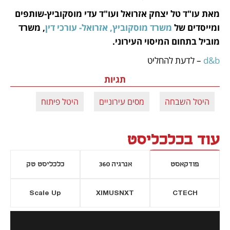
מאת עו"ד טל יצחק אזרואל ועו"ד עדי מוסקוביץ-שותפים 
ומייסדים של 
משרד מוסקוביץ, אזרואל- עורכי דין
, משרד 
מוביל בתחום המיסוי העירוני.   
d&b
 – לדעת להחליט
תגיות
היטל השבחה
מסים עירוניים
היטל פיתוח
עוד בכלכליסט
פודקאסט
אנרגיה 360
כלכליסט טק
Scale Up
XIMUSNXT
CTECH
יסייה חדשה
נפתח בכרטיסייה חדשה