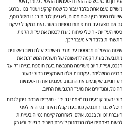
עיקרון מרכזי בשיטה הוא חד-פעמיות ההיטל. כלומר, היטל 
משולם פעם אחת בלבד עבור כל שטח קרקע ושטח בנוי. ברגע 
ששולם היטל בגין שטח מסוים, לא ניתן לגבות בגינו היטל נוסף, 
גם אם בוצעו עבודות פיתוח נוספות באזור. זאת במקביל לעקרון 
כיסוי העלויות - היטלי פיתוח נועדו לכסות את עלות הקמת 
התשתיות בלבד ולא מעבר לכך.
שיטת ההיטלים מבוססת על מודל דו-שלבי: עילת חיוב ראשונית 
מתגבשת בעת הקמה לראשונה של תשתית המשרתת את 
הנכס, ועילת חיוב משלימה מתגבשת בעת תוספת בנייה ורק על 
הבניה המשלימה. עקרונות אלה משתקפים בחוקי העזר 
העירוניים, שקובעים את החבות, מעגנים את חד-פעמיות 
ההיטל, ומגדירים את מועד התגבשות החיוב.
חוקי העזר קובעים גם "צמתי גבייה" - מועדים שבהם ניתן לגבות 
היטל שכבר התגבש, כמו בעת קבלת היתר בנייה או לפני 
העברת זכויות בנכס. אולם, לאחרונה קיימת נטייה בעייתית 
לראות בצמתים אלה הזדמנות ליצירת חיובים חדשים ולא רק 