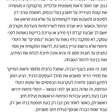
נכס, יוצר חוסר ודאות משפטית וכלכלית. פרקטיקה זו מעשירה 
את קופת העירייה על חשבון בעלי נכסים, חושפת עורכי דין 
לסיכונים ולטענות מצד לקוחותיהם על שלא צפו מראש את 
ההיטל, וכאמור היא יוצרת פתח לשרירותיות והעדפת מקורבים. 
יושם לב שבעת קבלת דף מידע או עריכת בדיקות נאותות לפני 
עסקה, לא מתקבל גילוי נאות על חובות "נסתרים" של היטלי 
פיתוח שלא נרשמו עדיין במערכת, לרשות המקומית אין מסד 
נתונים על חובות מסוג זה והיא אינה חייבת לגלות את המידע, 
זאת בניגוד להיטל השבחה.
מצב זה פוגע בענף הבניה, שסובל כרונית מחוסר ודאות המייקר 
את מחירי הדיור ומשבש את מהלך העסקים הרגיל. הגיע הזמן 
לתיקון המצב ולחזרה לעקרונות הבסיסיים של שיטת היטלי 
הפיתוח, זה שהיה נהוג אך לפני כעשור – היטלי פיתוח ידרשו 
ויגבו בעת ביצוע עבודות הפיתוח הראשונות (עילת חיוב 
ראשונית), כאשר לאחר מכן יגבו רק בעת תוספת בניה ואך רק 
עבור שטח הבניה שנוסף (עילת חיוב משנית).