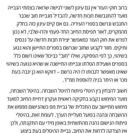
ברוב חוקי העזר אין גם עיגון לשוני לגישה שרואה בצמתי הגבייה 
מועד להתגבשות חבות חדשה, להבדיל מגביית חוב שכבר 
התגבש ונרשם בספרי העיריה. גם אם קיים עיגון כזה בחלק 
מהמקרים, לאור תפיסת החיוב החד-פעמי והדו-שלבי, לא נכון 
לפרש את חוק העזר כמאפשר יצירת חבות חדשה על נכסים 
ותיקים. מוזר לקבוע שחוב שנרשם בספרים התיישן והוא נגוע 
בשיהוי, כך לפי הפסיקה, ואילו "חוב" כביכול שאינו רשום כלל 
בספרים ושעילת הטלתו וגבייתו התיישנה או שהיא נגועה בשיהוי 
שאינו מאפשר לגבותו לו היה נרשם – דווקא הוא כן יגבה בעת 
מכר או היתר בניה להוספת ממ"ד. 
חשוב להבחין בין היטלי פיתוח להיטל השבחה. בהיטל השבחה, 
מועד המימוש נקבע בחקיקה ראשית ועקרון דחיית החיוב למועד 
מימוש מתיישב עם התכלית של גביית מס כשהנישום מממש את 
ההשבחה ונהנה בפועל מעליית הערך. לעומת זאת, בהיטלי 
פיתוח הנישום נהנה מהתשתית באופן מידי עם התקנתה, ולכן 
אין הצדקה לדחות את החיוב, גביית ההיטלים בעת ביצוע 