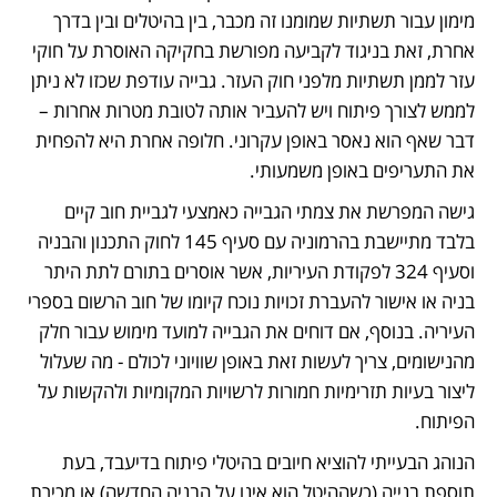
מימון עבור תשתיות שמומנו זה מכבר, בין בהיטלים ובין בדרך 
אחרת, זאת בניגוד לקביעה מפורשת בחקיקה האוסרת על חוקי 
עזר לממן תשתיות מלפני חוק העזר. גבייה עודפת שכזו לא ניתן 
לממש לצורך פיתוח ויש להעביר אותה לטובת מטרות אחרות – 
דבר שאף הוא נאסר באופן עקרוני. חלופה אחרת היא להפחית 
את התעריפים באופן משמעותי.
גישה המפרשת את צמתי הגבייה כאמצעי לגביית חוב קיים 
בלבד מתיישבת בהרמוניה עם סעיף 145 לחוק התכנון והבניה 
וסעיף 324 לפקודת העיריות, אשר אוסרים בתורם לתת היתר 
בניה או אישור להעברת זכויות נוכח קיומו של חוב הרשום בספרי 
העיריה. בנוסף, אם דוחים את הגבייה למועד מימוש עבור חלק 
מהנישומים, צריך לעשות זאת באופן שוויוני לכולם - מה שעלול 
ליצור בעיות תזרימיות חמורות לרשויות המקומיות ולהקשות על 
הפיתוח.
הנוהג הבעייתי להוציא חיובים בהיטלי פיתוח בדיעבד, בעת 
תוספת בנייה (כשההיטל הוא אינו על הבניה החדשה) או מכירת 