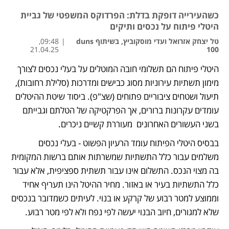
כשהעירייה דופקת בדלת: הפרדוקס המשפטי של גביית
היטלי פיתוח על נכסים ותיקים
טל יצחק אזרואל ועדי מוסקוביץ, בשיתוף duns
|
09:48,
21.04.25
100
היטלי פיתוח הם תשלומי חובה המוטלים על בעלי נכסים לצורך 
נפתח בכרטיסייה חדשה
נפתח בכרטיסייה חדשה
מימון תשתיות עירוניות מסוג כבישים ומדרכות (סלילת רחובות), 
תיעול ושטחים ציבוריים פתוחים (שצ"פ). ביסוד שיטת ההיטלים 
עומדים עקרונות ברורים, אך הפרקטיקה של הטלתם וגבייתם 
בשני העשורים האחרונים  מעוררת קשיים ניכרים.
בבסיס היטלי הפיתוח עומד הרעיון הפשוט - בעלי נכסים 
משלמים עבור כלל התשתיות שמשרתות אותם ברשות המקומית 
בה מצוי הנכס. התשלום אינו עבור תשתית ספציפית, אלא עבור 
כלל התשתיות בעיר או באזור. מחיר ההיטל הינו תעריף אחיד 
וממוצע למטר רבוע של קרקע או בנוי. לעיתים כשמדובר בנכסים 
שלא למגורים, חיוב הבנוי יעשה לפי נפח ולא לפי מטר רבוע. 