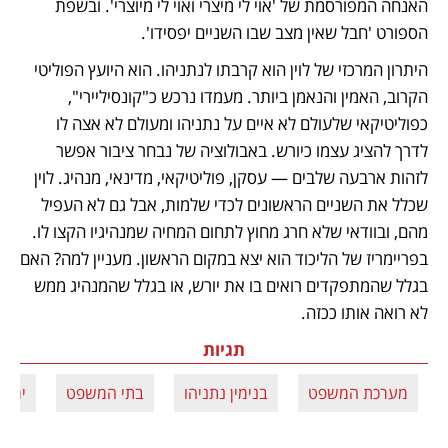
האנחה המפורסמת של 'אוי לי מיצרי ואוי לי מיוצרי'. ובשפת 
הספורט 'חבל שאין מצב שבו השניים יפסידו'.
היתרון המרכזי של לוין הוא קרבתו לנתניהו. הוא היועץ הפוליטי 
הקרוב, האמין והנאמן ביותר. מעמדו נרכש כ"קונסיליירי", 
כפוליטיקאי שלעולם לא איים על נתניהו ומעולם לא אצה לו 
לדרך להציג עצמו כיורש. באבולוציה של נבחר ציבור אפשר 
לזהות ארבעה שלבים — עסקן, פוליטיקאי, מדינאי, מנהיג. לוין 
שכלל את השניים הראשונים לכדי שלמות, אבל גם לא העפיל 
מהם, ובוודאי שלא חרג מחוץ לתחום המחיה שמנהיגיו הקצו לו. 
בפריימריז של הליכוד הוא יצא במקום הראשון. מעניין למה? האם 
בגלל שהמתפקדים רואים בו את יורש, או בגלל שהמנהיג ממש 
לא רואה אותו ככזה.
תגיות
מערכת המשפט
בנימין נתניהו
בתי המשפט
יריב 