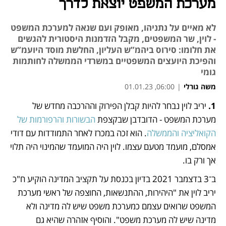
מערכת המשפט יוצאת לדרך
לא מאיים על נתניהו, מאופק ועם שנאה למערכת המשפט
- לוין, שר המשפטים, מקבל הזדמנות היסטורית להגשים
את חלומו: סירוס ביהמ”ש העליון, החלשת מוסד היועמ”ש
והפיכת היועצים המשפטיים במשרדי הממשלה לחותמות
גומי
משה גורלי
|
06:00, 01.01.23
1. 
יריב לוין נבחר להיות קבלן הפירוק וההרכבה מחדש של 
נפתח בכרטיסייה חדשה
נפתח בכרטיסייה חדשה
נפתח בכרטיסייה חדשה
נפתח בכרטיסייה חדשה
מערכת המשפט - הדובדבן שבקצפת 
הבשורות והרפורמות של 
הקואליציה והממשלה
. הוא זכה במכרז לאחר התמודדות עם דודי 
אמסלם, מועמד מטעם עצמו. לוין היה המועמד שהמינוי היה תלוי 
אך ורק בו.
ב־3 בדצמבר 2021 בדיון בכנסת על תקציב המדינה הוקיע ח"כ 
יריב לוין את "היהירות, ההתנשאות, החוצפה של ראשי מערכת 
המשפט שרואים עצמם כמערכת משפט שיש לה מדינה ולא 
מדינה שיש לה מערכת משפט". והוסיף אזהרה שהיא גם 