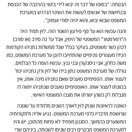
הבטחה: "בסופו של דבר זה יבוא לידי ביטוי בהרכבה של הכנסת 
ובנחישות של אנשים לעשות את השינוי הנדרש במערכת 
המשפט שבוא יבוא, והוא יהיה יסודי ועמוק".
והנה עכשיו הוא על סף פירעון השטר הזה. לוין תמיד היה 
ה"רפורמטור" המשפטי של הימין, אבל עד כה סירב (או סורב) 
לכהן כשר משפטים, בעיקר בגלל שכל ממשלות נתניהו הקודמות 
הכילו מעצורים פנימיים שהתחייבו להגן על מערכת המשפט, כמו 
משה כחלון, אבי ניסנקורן ובני גנץ. עכשיו הוסרו כל הבלמים. 
גורלה של מערכת המשפט נתון בידו של לוין ורק נתניהו יכול 
לעצור אותו. הפסימיים טוענים שאם נתניהו מינה אותו, אין 
בכוונתו לעצור אותו. האופטימיים טוענים שנתניהו יתווה לו 
מגבלות רק כשהן ישרתו את מצבו המשפטי האישי.
האזנה לראיונות שנתן לוין לאורך השנים מלמדת על שטנה 
שרושפת מדבריו כלפי מערכת המשפט. נגיע אליה ולמקורותיה 
המשוערים בהמשך. הסגנון מפחיד לא פחות מהתוכן. יש והיו 
למערכת המשפט מבקרים רבים שניסו לשנותה, ביניהם שרי 