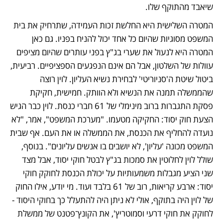
שיאבד מהתוקף שלו. 
המטרה השלישית היא החלשת זכות העמידה, שתרחיק את בית 
המשפט מסוגיות שהיום כל אחד יכול להניח בפניו. גם כאן 
המטרה היא לנעול את שערי בג"ץ בפני עותרים שהיום מציפים 
עוולות של השלטון, אבל הם אינם הנפגעים הספציפיים. רביעית, 
ביטול שיטת ה'סניוריטי' לבחירת נשיא העליון. לוין רוצה 
שהממשלה תמנה את הנשיא ולא הוותק. חמישית, חקיקת 
פסקת התגברות ברוב מינימלי של 61 חברי כנסת. לוין כבר הגיש 
הצעת חוק יסוד: החקיקה מטעמו. "מערכת המשפט", אמר, "לא 
נועדה להחליף את הכנסת, את הממשלה או את העם. אף שבית 
המשפט מכונה 'עליון', לא יושבים בו אנשים עליונים". בנוסף, 
שולל לוין לחלוטין את סמכות בג"ץ לבטל חוקי יסוד, אבל מצד 
שני הציע מגבלות משמעותיות על יכולת הכנסת לחוקק חוקי 
יסוד: ארבע קריאות, רוב של 61 בלבד ועוד. מי יודע, אילו החוק 
של לוין היה בתוקף, אולי לא ניתן היה להתעלל כך בחוקי היסוד - 
לחוקק את חוקי דרעי וסמוטריץ', את הקונץ־פטנט של ממשלת 