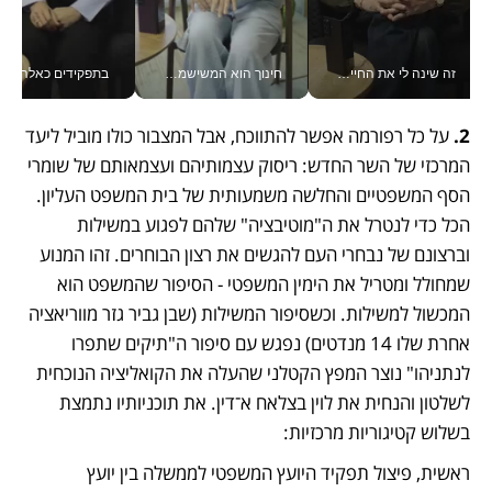
זה שינה לי את החיים: איך עידו איז'ק הופך את הסמארטפון לכלי צילום מקצועי_v
חינוך הוא המשישמה של החיים שלי - V
בתפקידים כאלה אי אפשר לח
2.
 על כל רפורמה אפשר להתווכח, אבל המצבור כולו מוביל ליעד 
המרכזי של השר החדש: ריסוק עצמותיהם ועצמאותם של שומרי 
הסף המשפטיים והחלשה משמעותית של בית המשפט העליון. 
הכל כדי לנטרל את ה"מוטיבציה" שלהם לפגוע במשילות 
וברצונם של נבחרי העם להגשים את רצון הבוחרים. זהו המנוע 
שמחולל ומטריל את הימין המשפטי - הסיפור שהמשפט הוא 
המכשול למשילות. וכשסיפור המשילות (שבן גביר גזר מווריאציה 
אחרת שלו 14 מנדטים) נפגש עם סיפור ה"תיקים שתפרו 
לנתניהו" נוצר המפץ הקטלני שהעלה את הקואליציה הנוכחית 
לשלטון והנחית את לוין בצלאח א־דין. את תוכניותיו נתמצת 
בשלוש קטיגוריות מרכזיות:
ראשית, פיצול תפקיד היועץ המשפטי לממשלה בין יועץ 