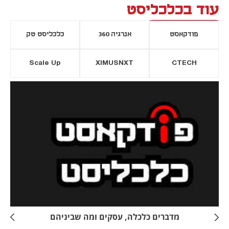
עוד בכלכליסט
פודקאסט
אנרגיה 360
כלכליסט טק
Scale Up
XIMUSNXT
CTECH
יסייה חדשה
נפתח בכרטיסייה חדשה
מדברים כלכלה, עסקים ומה שביניהם