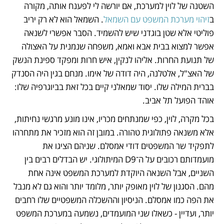
השטנה של לוין למערכת, אם יורשה לי לפענח אותה, מקורה 
ב
זיהוי מערכת המשפט עם השמאל
. השמאל הוא לא רק יריב 
פוליטי אלא שטן בוגדני שיש להשמיד. הסבר אפשרי לשנאה 
אפשר למצוא בבית אבא ואמא, משפחה שנמנית על האצולה 
של תנועת החרות. אליהו לנקין, איש חרות ומפקד ספינת הנשק 
של האצ"ל, אלטלנה, היה דודה של אימו. מנחם בגין היה הסנדק 
בברית המילה שלו. יסוד שמאלני קיים בכל זאת בביוגרפיה שלו: 
אוהד הפועל תל אביב. 
בכל מקרה, לוין, כפי שמנתחים מכריו, אינו מונע מרגשי נחיתות, 
אלא משנאה פתולוגית טהורה. במובן זה הוא מזכיר את מתחרהו 
לתפקיד שר המשפטים דודי אמסלם. שניהם הציגו את 
מועמדותם רכובים על ה־D9 המיתולוגי. יש הבדלים רבים בין 
השניים, אבל השנאה היוקדת למערכת המשפט אינה אחת 
מהם. הסגנון של לוין מאופק יותר, מלומד יותר והוא גם לא מנבל 
את הפה כמו אמסלם. הניסיון וההשכלה המשפטיים שלו רחבים 
יותר, ועדיין - כשאלו שני המועמדים, נשמעה במערכת המשפט 