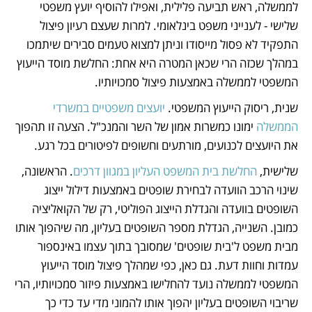
לממשלה, ראש תביעה פלילית, ואפילו להוסיף יועץ משפטי 
שלישי - לענייני משפט בינלאומי. למרות שעצם רעיון פיצול 
התפקיד לא פסול מייסודו וניתן למצוא טעמים סבירים שיתמכו 
במהלך שכזה הרי שכאן המטרה היא אחת: החלשת מוסד הייעוץ 
המשפטי לממשלה באמצעות פיצול סמכויותיו.
שנית, ריסוק הייעוץ המשפטי. 
יועצים משפטיים במשרדי 
הממשלה
 ימונו כמשרות אמון של השר והמנכ"ל. הצעה זו תהפוך 
את היועצים לכנועים, מורתעים וחשופים לפיטורים בכל רגע.
שלישית, 
החלשת בית המשפט העליון במגוון דרכים
. הראשונה, 
שינוי הרכב הוועדה לבחירת שופטים באמצעות דילול ייצוג 
השופטים בוועדה והגדלת הייצוג הפוליטי, רק של הקואליציה 
כמובן. השנייה, הגדלת מספר השופטים בעליון, מה שיהפוך אותו 
מבית משפט ל'בית שופטים' שמסובך בתוך עצמו באינספור 
עמדות וחוות דעת. גם כאן, כפי שמהלך פיצול מוסד הייעוץ 
המשפטי לממשלה נועד להחלישו באמצעות פיזור סמכויותיו, הרי 
שריבוי השופטים בעליון יהפוך אותו להמוני מדי עד כדי כך 