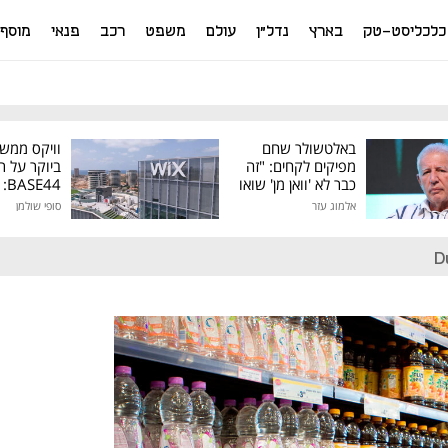
כלכליסט-טק
בארץ
נדל"ן
עולם
משפט
רכב
פנאי
מוסף
באלטשולר שחם
וויקס ממש
מפיקים לקחים: "זה
ביוקר על ר
כבר לא 'וואן מן' שואו
44
של גילעד"
אלמוג עזר
סופי שולמן
מיליון דולר
D