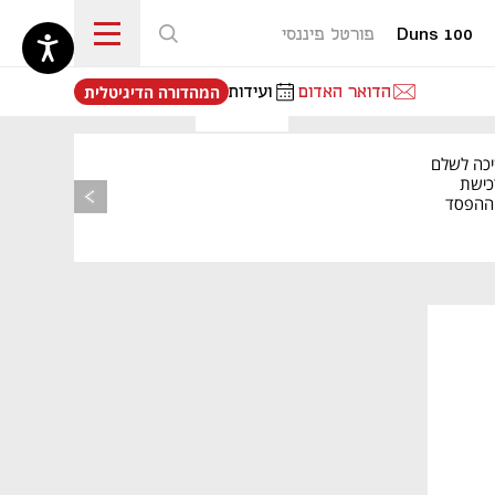
Duns 100
פורטל פיננסי
נפתח בכרטיסייה חדשה
הדואר האדום
ועידות
המהדורה הדיגיטלית
יכה לשלם
כישת
BASE: ההפסד
הרבעוני זינק ל-76