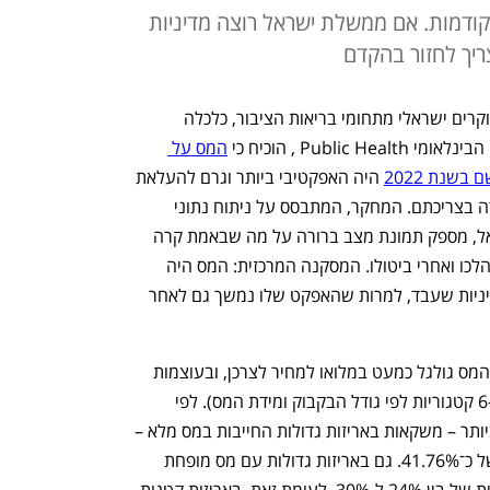
הקודמות. אם ממשלת ישראל רוצה מדיניות
ריך לחזור בהקדם
מחקר אמפירי חדש שנכתב על ידי צוות חוקרים ישראלי מתחומי בריאות הציבור, כלכלה 
Publ , הוכיח כי 
המס על 
שנת 2022
 היה האפקטיבי ביותר וגרם להעלאת 
מחירי המשקאות המזיקים – ובעיקר לירידה בצריכתם. המחקר, המתבסס על ניתוח נתוני 
מחירים ומכירות משוק הקמעונאות בישראל, מספק תמונת מצב ברורה על מה שבאמת קרה 
למחירים ולצריכה – לפני הטלת המס, במהלכו ואחרי ביטולו. המסקנה המרכזית: המס היה 
אפקטיבי, ממוקד – וביטולו החליש כלי מדיניות שעבד, למרות שהאפקט שלו נמשך גם לאחר 
הממצא הראשון של המחקר חד־משמעי: המס גולגל כמעט במלואו למחיר לצרכן, ובעוצמות 
שונות לפי הקטגוריה (המשקאות חולקו ל-6 קטגוריות לפי גודל הבקבוק ומידת המס). לפי 
המחקר, בקטגוריה המרכזית והבעייתית ביותר – משקאות באריזות גדולות החייבות במס מלא – 
נרשמה בתקופת המס עליית מחיר חדה של כ־41.76%. גם באריזות גדולות עם מס מופחת 
נרשמה עליית מחיר דו־ספרתית משמעותית של בין 24% ל-30%. לעומת זאת, באריזות קטנות 