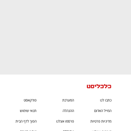
CTech – the
הבית של ההייטק הישראלי
כתבו לנו
המערכת
פודקאסט
המייל האדום
ההנהלה
תנאי שימוש
מדיניות פרטיות
פרסמו אצלנו
הפוך לדף הבית