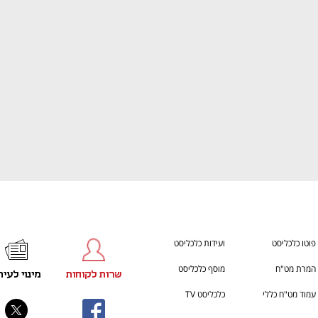
ענף במתח גבוה
מדברים כלכלה, עסקים ומה שב
פוטו כלכליסט
ועידות כלכליסט
המרת מט"ח
מוסף כלכליסט
שרות לקוחות
מינוי לעית
עמוד מט"ח כללי
כלכליסט TV