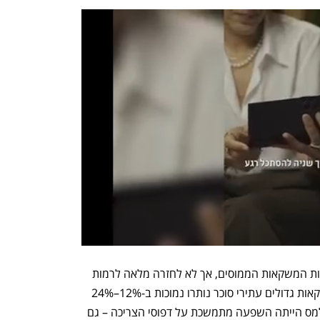
ביטול המס הוביל לעלייה מחודשת במכירות המשקאות הממוסים, אך לא לחזרה מלאה לרמות 
טרום המס. גם לאחר הביטול, מכירות משקאות גדולים עתירי סוכר נותרו נמוכות ב-12%–24% 
בהשוואה לתקופה שקדמה למס. כלומר, למס הייתה השפעה מתמשכת על דפוסי הצריכה – גם 