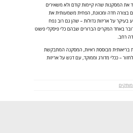
לאחר שבוטל. הנתונים הללו מחזקים מאוד את המסקנות שהיו קיימות קודם ולא משאירים 
הרבה מקום לפרשנות: המס העלה מחירים בצורה חדה ומכוונת, הפחית משמעותית את 
הצריכה של המוצרים עתירי הסוכר, השפיע בעיקר על אריזות גדולות – שהן גם רוב נפח 
הצריכה והותיר חותם גם לאחר ביטולו. מדובר באחד המקרים הברורים שבהם כלי פיסקלי פשוט 
ה רחב. 
אם ממשלת ישראל מבקשת לקדם מדיניות בריאותית מבוססת ראיות, המסקנה המתבקשת 
ברורה: המס על משקאות ממותקים צריך לחזור – ככלי מדורג וממוקד, עם דגש על אריזות 
ותקים