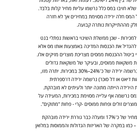
ההתייקרויות היו מתונות יותר, ובמשקאות שלא חויבו במס כלל נרשמו עליות מחיר קלות בלבד. 
ממצא לא פחות מעניין הוא כי לאחר ביטול המס חלה ירידה מסוימת במחירים אך לא חזרה 
לק מההתייקרות נותרה קבועה.
אלא שהחלק המעניין ביותר הוא מה קרה למכירות - שכן ממשלת השינוי בראשות נפתלי בנט 
ויאיר לפיד שהטילה את המס לא התכוונה להגדיל את הכנסות המדינה באמצעות אותו מס אלא 
להיפך: להקטין את הכמות הנצרכת עד כדי ביטול ההכנסות ממסים מצריכת מוצרים מזיקים אלו. 
בתקופת המס חלה ירידה מובהקת במכירות משקאות ממוסים, ובעיקר של משקאות גדולים 
עתירי סוכר. באריזות גדולות עם מס מלא נרשמה ירידה של כ־24%–30% במכירות. יתרה מזו, 
גם באריזות גדולות עם מס מופחת (משקאות דיאט או דל סוכר) נרשמה ירידה דו־ספרתית 
משמעותית. מנגד, באריזות קטנות ממוסות הירידה הייתה מתונה יותר ולעיתים לא מובהקת. 
יתרה מכך, במשקאות קטנים שלא חויבו במס נרשמה אף עלייה מסוימת במכירות, המעידה על 
רים זולים ופחות ממוסים -קרי - פחות "מתוקים".
המחקר מזהה גם סף תגובה ברור: עליית מחיר של כ־17% ומעלה כבר גוררת ירידה מובהקת 
במכירות. כאשר העלייה מתקרבת ל־40% – כמו במקרה של האריזות הגדולות והממוסות במלואן 