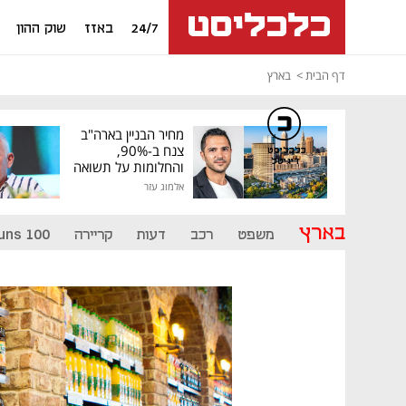
24/7
באזז
שוק ההון
דף הבית
בארץ
מחיר הבניין בארה"ב
צנח ב-90%,
כלכליסט
דיגיטל
והחלומות על תשואה
גבוהה התנפצו
אלמוג עזר
בארץ
משפט
רכב
דעות
קריירה
uns 100