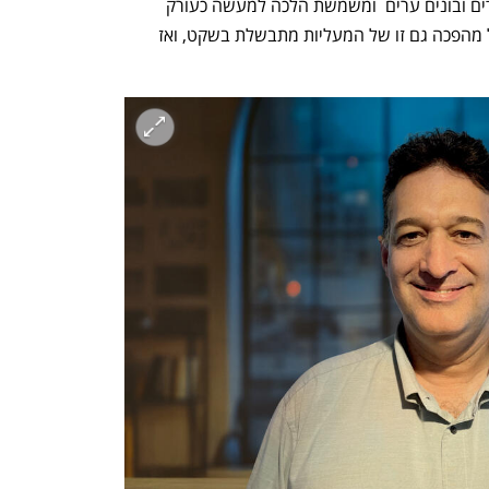
השפיעה על האופן שבו אנחנו חיים, עובדים ובונים ערים  ומשמשת הלכה למעשה כעורק 
הראשי של זרימת האנשים בבניין. וכמו כל מהפכה גם זו של המעליות מתבשלת בשקט, ואז 