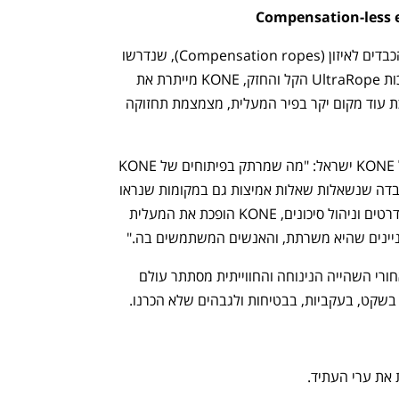
הפרה הקדושה השלישית: כבלי התלייה הכבדים לאיזון (Compensation ropes), שנדרשו 
בכל מעלית שנוסעת מעל 10 תחנות.  בזכות UltraRope הקל והחזק, KONE מייתרת את 
הצורך במערכת כבלי האיזון לגמרי – חוסכת עוד מקום יקר בפיר המעלית, מצמצמת תחזוקה 
דויד ביצ'אצ'י, מנהל מחלקת ההנדסה של KONE ישראל: "מה שמרתק בפיתוחים של KONE 
הוא לא רק החדשנות ההנדסית, אלא העובדה שנשאלות שאלות אמיצות גם במקומות שנראו 
סגורים הרמטית,  בענף שמבוסס על סטנדרטים וניהול סיכונים, KONE הופכת את המעלית 
ניינים שהיא משרתת, והאנשים המשתמשים בה."
בפעם הבאה שתיכנסו למעלית, דעו שמאחורי השהייה הנינוחה והחווייתית מסתתר עולם 
שקט, בעקביות, בבטיחות ולגבהים שלא הכרנו.
 את ערי העתיד. 