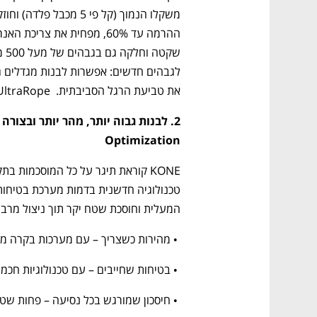
ם ומה שביניהם
התכוננו לשלב הבא בצמיחה שלכם!
את טביעת הרגל הסביבתית.  UltraRope הוא לא רק כבל – הוא הבסיס למגדלים של העתיד.
Optimization
המעלית וחוסכת שטח יקר תוך ניצול מרבי
 • מהירות כשצריך – עם מערכות בקרה מתקדמות שמגיבות בזמן אמת
 • בטיחות שחייבים – עם טכנולוגיות חכמות שמזהות תקלות ומגיבות מיד
 • חיסכון שמורגש בכל נסיעה – פחות שטחי פיר, יותר שטח שמייצר ערך 