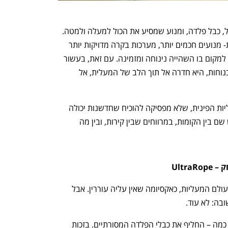
בעבר, המעלית הייתה פשוטה: תיבת ברזל, כבל פלדה, ומנוע שמסיע את הכול למעלה ולמטה. 
משם ההתפתחות הייתה איטית אך עקבית- מנועים חכמים יותר, מערכות בקרה מדויקות יותר 
ועיצוב שהפך את אותה "קופסה" מתכתית למקום בו השהייה נינוחה ומזמינה. עם זאת, בעשור 
האחרון הקִדמה לא הסתפקה בנראות או בנוחות, היא חדרה אל תוך הלב של המעלית, אל 
ופה נכנסת לתמונה KONE - חברת המעליות הפינית, שלא מפסיקה להוכיח שחדשנות יכולה 
לקרות גם בעורק הראשי של הבניין. ממש שם בין הקומות, במרווחים שבין קירות, ובין מה 
יותר מ־150 שנה שירתו כבלי הפלדה את עולם המעליות, כאקסיומה שאין עליה עוררין. אבל 
נפתח בכרטיסייה חדשה
נפתח בכרטיסייה חדשה
UltraRope – כבל סיבי פחמן קל וחזק פי כמה – החליף את כבלי הפלדה המסורתיים. בזכות 