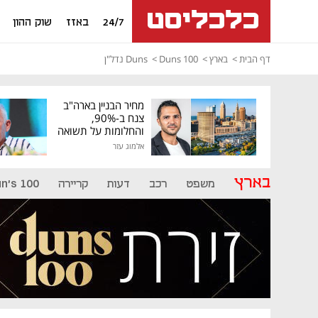
24/7
באזז
שוק ההון
דף הבית
בארץ
Duns 100
Duns נדל"ן
מחיר הבניין בארה"ב
צנח ב-90%,
והחלומות על תשואה
גבוהה התנפצו
אלמוג עזר
בארץ
משפט
רכב
דעות
קריירה
n's 100