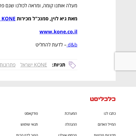
מעלה אותנו קומה, ומראה לכולנו שגם פרו
מאת גיא לוין, סמנכ"ל מכירות 
KONE ישראל
www.kone.co.il
d&b 
– לדעת להחליט
תגיות:
KONE ישראל
פתרונות 
כתבו לנו
המערכת
פודקאסט
המייל האדום
ההנהלה
תנאי שימוש
מדיניות פרטיות
פרסמו אצלנו
הפוך לדף הבית