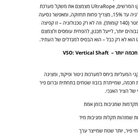
משקלו הנמוך (קל פי 5 מכבל פלדה) וחוזקו המרשים, UltraRope מצמצם את משקל מערכת 
ההרמה עד 60%, מפחית את צריכת האנרגיה עד 15%, מצריך פחות תחזוקה, ומאפשר נסיעה 
שקטה וחלקה גם בגבהים של מעל 500 מטר (140 קומות!). וזה לא רק טכנולוגיה – זו קפיצה 
לגבהים חדשים: אפשרות לבנות מגדלים גבוהים יותר, לייעל תכנון, להפחית עומסים ולצמצם 
h – the gateway to Tech
You're NXT
2. לבנות גבוה יותר, מהר יותר ובצורה חכמה יותר – VSO: Vertical Shaft 
KONE קוראת תיגר על כל המוסכמות בתקני המעליות ביחס למערכות ניטור ופיקוד, ומציגה 
טכנולוגיה חדשנית בדמות מערכת בטיחות חכמה, שמייתרת בזבוז שטחים בתחתית וברום פיר 
 של הציר האנכי.