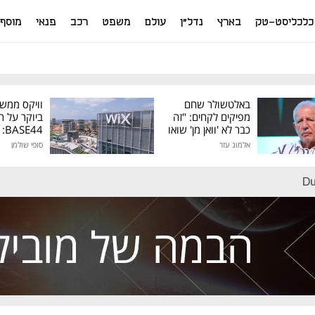
כלכליסט-טק
בארץ
נדל"ן
עולם
משפט
רכב
פנאי
מוסף
באלטשולר שחם
וויקס ממש
מפיקים לקחים: "זה
ביוקר על ר
כבר לא 'וואן מן' שואו
44
של גילעד"
אלמוג עזר
סופי שולמן
מיליון דולר
Du