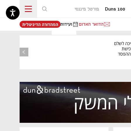
Duns 100
פורטל פיננסי
נפתח בכרטיסייה חדשה
הדואר האדום
ועידות
המהדורה הדיגיטלית
יכה לשלם
כישת
BASE: ההפסד
הרבעוני זינק ל-76