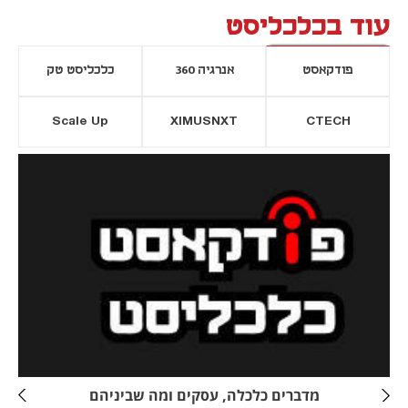
עוד בכלכליסט
פודקאסט
אנרגיה 360
כלכליסט טק
Scale Up
XIMUSNXT
CTECH
יסייה חדשה
נפתח בכרטיסייה חדשה
מדברים כלכלה, עסקים ומה שביניהם