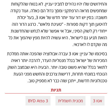
והחידושים שלו יהיו נהירים למביני עניין. לא בטוח שהלקוחות 
שמחפשים מראה הרפתקני ומסך גדול הם כאלה. ועוד נקודה 
חשובה: בסין יש דור עוד יותר חדש של אטו 3, בעל יכולת 
להיטען תוך דקות ספורות - "טעינת פלאש". כרגע הדור הזה 
ייחודי רק לשוק הסיני, אבל אי אפשר שלא לנחש שהחדשנות 
הזאת תגיע גם לישראל. היא עשויה להיות מפץ שיהפוך את כל 
מה שקדם לו לארכאי. 
בסיכומו של עניין: אטו 3 עברה אבולוציה שהפכה אותה ממלכת 
המכירות של ישראל בגלל מנטליות העדר, להרבה יותר ראויה 
לתואר בגלל שהיא פשוט טובה יותר. הבעיה היא שבמצב השוק 
הנוכחי במונחי תחרות, דרישות צרכנים והחשש מפני הגעת 
טכנולוגיות חדשות, ייתכן שזה כבר לא מספיק טוב. 
תגיות
אטו 3
מכונית חשמלית
BYD Atto 3