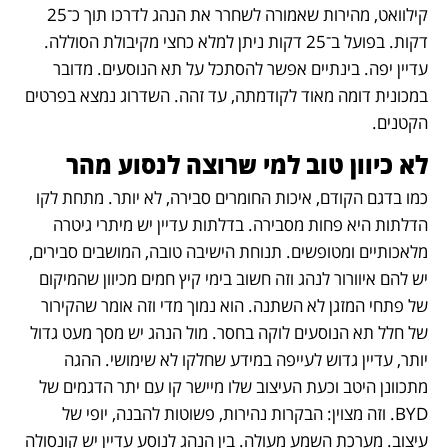
קילוואט, מהירות שאמורה לשחרר את הנהג לדרכו תוך כ־25 
דקות. בפועל ב־25 דקות ניתן למלא כחצי מקיבולת הסוללה. 
עדיין יפה. בינתיים אפשר להסתכל על תא הנוסעים. מדובר 
במכונית דומה מאוד לקודמתה, עד זהה. השדרוג נמצא בפרטים 
הקטנים. 
לא כיוון טוב למי שרוצה לנסוע מהר
כמו בדגם הקודם, איכות החומרים סבירה, לא יותר. מתחת לקו 
הדלתות היא פחות מסבירה. בדלתות עדיין יש מיתרי גיטרה 
מלאכותיים ומטופשים. תנוחת הישיבה טובה, המושבים סבירים, 
יש להם איוורור לנהג וזה חשוב בימי קיץ חמים מכיוון שהמיקום 
של פתחי המזגן לא השתנה. הוא נמוך מדי וזה אומר שהקירור 
של חלל תא הנוסעים לוקה בחסר. מול הנהג יש מסך מעט גדול 
יותר, עדיין גדוש לעייפה במידע שחלקו לא שימושי. ההגה 
מתכוונן היטב וכעת העיצוב שלו מיישר קו עם יתר הדגמים של 
BYD. וזה מצוין: הבקרות נהירות, פשוטות להבנה, יופי של 
עיצוב. מערכת השמע מעולה. בין הנהג לנוסע עדיין יש קונסולה 