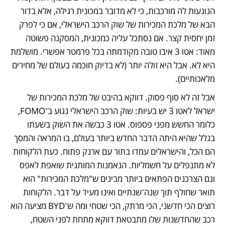
הנוגעות לה מורכבות, כי לא מדובר במכונית רגילה, אלא בדור 
הבא של מלכת המכירות של שוק הרכב הישראלי, אם כי לפרק 
זמן יחסית קצר. אם נסתכל עליה כמכונית, המסקנה פשוטה 
מאוד: אטו 3 איבו טובה מקודמתה בכל פרמטר אפשרי. מושלמת 
היא לא. אבל היא זולה יותר (לא בדיוק חוכמה בעולם של מחירים 
מלאכותיים). 
אבל זה לא סוף פסוק. דווקא בהיבט של מלכת המכירות של 
ישראל לאטו 3 יש בעיות: שוק הרכב הישראלי נגוע ב־FOMO, 
כלומר החשש מפני פספוס. אטו 3 כבשה את השוק בשעתו 
בגלל שהיא היתה הדבר החדש ביותר בעולם, בו המראה והמסך 
הם הכל, והישראלים עמדו בתור עם ארנק פתוח. כעת הלקוחות 
לא מתנפלים על חשמליות. הנאמנות המותגית שואפת לאפס 
וגם הצרכנים הפתאים ביותר מבינים ש"מלכת המכירות" הוא 
תואר שחולף תוך שנה־שנתיים ואינו מעיד על דבר. הלקוחות 
רוצים הכי חדשני, הכי מרתק, הכי שטחי ומה ש־BYD מציעה הוא 
רכב שהחדשנות שלו מתבטאת דווקא מתחת לפני השטח, 