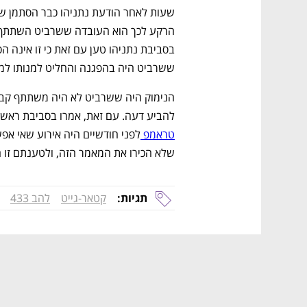
ששרביט היה בהפגנה והחליט למנותו למר
להביע דעה. עם זאת, אמרו בסביבת ראש
טראמפ 
שלא הכירו את המאמר הזה, ולטענתם זו ה
תגיות:
קטאר-גייט
להב 433