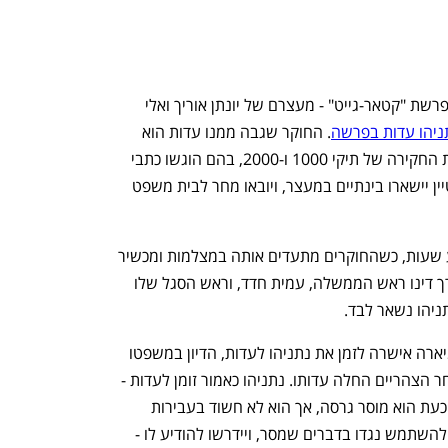
חצי יממה לאחר ההתפתחות הדרמטית בפרשת "קטאר-גייט" - מעצרם של יונתן אוריך ואלי 
ניהו עדות בפרשה
. החוקר שגבה ממנו עדות הוא 
ניצב-משנה מומי משולם, שהיה ראש צוות החקירה של תיקי 1000 ו-2000, בהם הוגשו כתבי 
אישום נגד ראש הממשלה. אוריך ופלדשטיין יישארו בינתיים במעצר, ויובאו מחר לבית משפט 
עדות נתניהו היתה אמורה להימשך ארבע שעות, כשהחוקרים מתעדים אותה במצלמות ומכשיר 
הקלטה. בתחילת החקירה נכחו בחדר עורך דינו ראש הממשלה, עמית חדד, וראש הסגל שלו 
תניהו נשאר לבד.
היועצת המשפטית לממשלה גלי בהרב-מיארה אישרה לזמן את נתניהו לעדות, הדיון במשפטו 
הסתיים מוקדם מהצפוי בעקבות זאת - ואחר הצהריים החלה עדותו. נתניהו כאמור זומן לעדות - 
ולא לחקירה. במסגרת העדות המתקיימת כעת הוא מוסר גרסה, אך הוא לא חשוד בעבירות 
כלשהן בפרשה. חוקרי המשטרה לא יוכלו להשתמש נגדו בדברים שמסר, ויידרשו להודיע לו - 