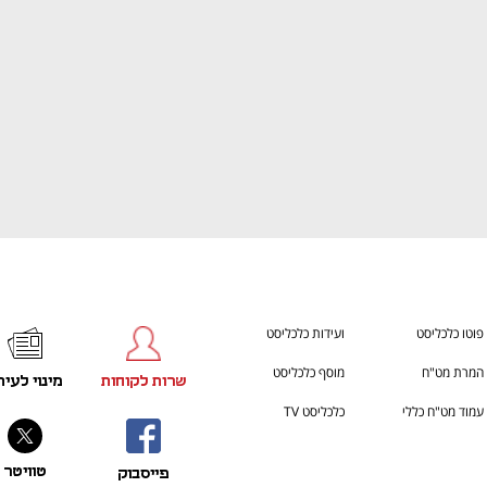
פוטו כלכליסט
ועידות כלכליסט
המרת מט"ח
מוסף כלכליסט
שרות לקוחות
מינוי לעית
עמוד מט"ח כללי
כלכליסט TV
טוויטר
פייסבוק