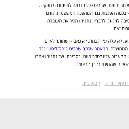
שעות לאחר הודעת נתניהו כבר הסתמן שלמרות זאת, שרביט ככל הנראה לא ימונה לתפקיד. 
הרקע לכך הוא העובדה ששרביט השתתף בכמה הפגנות נגד המהפכה המשפטית. גורם 
בסביבת נתניהו טען עם זאת כי זו אינה הסיבה לזיג-זג. לדבריו, נתניהו הכיר את העובדה 
ות זאת. 
הנימוק היה ששרביט לא היה משתתף קבוע, לא עלה על הבמה, לא נאם - ושמותר לאדם 
 הממשלה, 
המאמר שכתב שרביט ב"כלכליסט" נגד 
לפני חודשיים היה אירוע שאי אפשר לעבור עליו לסדר היום. בסביבתו של נתניהו אמרו 
סיבה שהמינוי בדרך לביטול. 
בנימין נתניהו
קטארגייט