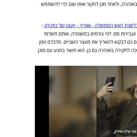
אם יראו צורך בכך - שהוא נמצא בחקירה באזהרה, ולאחר מכן לחקור אותו שוב כדי להשתמש 
שכת ראש הממשלה - ואוריך - יועצו של נתניהו 
- 
הם מגע עם סוכן זר, שוחד, הפרת אמונים ועבירות מס. לפי גורמים במשטרה, אותם חשדות 
התחזקו בימים האחרונים. במשטרה צפויים גם לבקש להאריך את מעצר השניים. מלבדם זומן 
גם עיתונאי לעדות פתוחה - שבהמשך הפכה לחקירה באזהרה גם כן. הוא חשוד במגע עם סוכן 