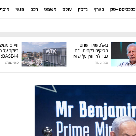
כלכליסט-טק
בארץ
נדל"ן
עולם
משפט
רכב
פנאי
מוסף
באלטשולר שחם
וויקס ממש
מפיקים לקחים: "זה
ביוקר על ר
כבר לא 'וואן מן' שואו
44
של גילעד"
אלמוג עזר
סופי שולמן
מיליון דולר