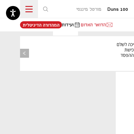
Duns 100
פורטל פיננסי
נפתח בכרטיסייה חדשה
הדואר האדום
ועידות
המהדורה הדיגיטלית
יכה לשלם
כישת
BASE: ההפסד
הרבעוני זינק ל-76