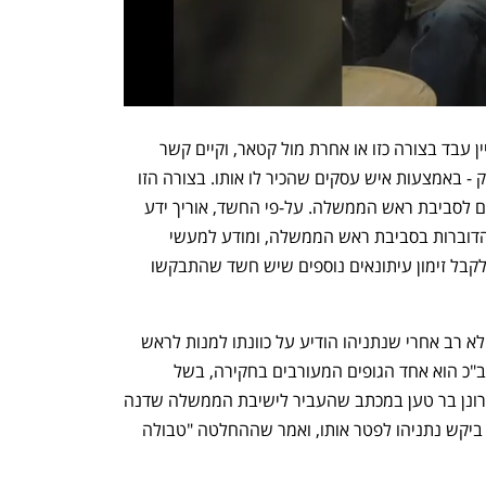
החשד שמתחזק במשטרה הוא שפלדשטיין עבד בצורה כזו או אחרת מול קטאר, וקיים קשר 
שוטף עם הלוביסט למען קטאר ג'יי פוטליק - באמצעות איש עסקים שהכיר לו אותו. בצורה הזו 
עברו מסרים שהודהדו לציבור בישראל, וגם לסביבת ראש הממשלה. על-פי החשד, אוריך ידע 
על כך לנוכח העובדה שהוא האחראי על הדוברות בסביבת ראש הממשלה, ומודע למעשי 
העובדים תחתיו. מלבד העיתונאי, צפויים לקבל זימון עיתונאים נוספים שיש חשד שהתבקשו 
מעצרם של אוריך ופלדשטיין התרחש זמן לא רב אחרי שנתניהו הודיע על כוונתו למנות לראש 
. שב"כ הוא אחד הגופים המעורבים בחקירה, בשל 
ההיבטים הקשורים לקטאר. ראש השב"כ רונן בר טען במכתב שהעביר לישיבת הממשלה שדנה 
בהדחתו כי מדובר באחת הסיבות שבגינה ביקש נתניהו לפטר אותו, ואמר שההחלטה "טבולה 