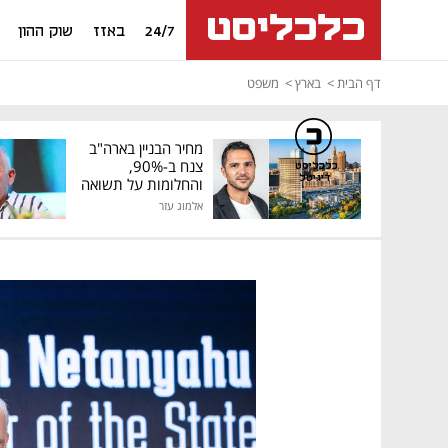
24/7
באזז
שוק ההון
דף הבית
בארץ
משפט
מחיר הבניין בארה"ב
צנח ב-90%,
כלכליסט
דיגיטל
והחלומות על תשואה
גבוהה התנפצו
אלמוג עזר