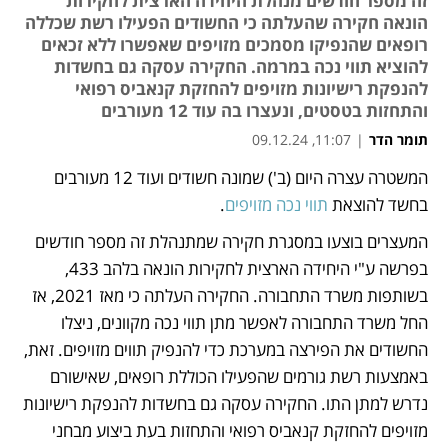
זה מספר חודשים מנהלת היחידה הארצית לחקירות
הונאה חקירה שהעלתה כי החשודים הפעילו רשת שכללה
רופאים שהנפיקו מסמכים מזויפים שאפשרו ללא זכאים
להוציא תווי נכה במרמה. החקירה עסקה גם בחשדות
להנפקת רישיונות מזויפים להחזקת קנאביס רפואי
והתחזות בטסטים, ונעצרו בה עוד 12 מעורבים
תומר הדר
|
11:07, 09.12.24
המשטרה עצרה היום (ב') שמונה חשודים ועוד 12 מעורבים 
נפתח בכרטיסייה חדשה
נפתח בכרטיסייה חדשה
בחשד להוצאת 
תווי נכה מזויפים
. 
המעצרים בוצעו במסגרת חקירה שמתנהלת זה מספר חודשים 
בפרשה ע"י היחידה הארצית לחקירות הונאה בלהב 433, 
בשותפות משרד התחבורה. החקירה העלתה כי מאז 2021, אז 
החל משרד התחבורה לאפשר מתן תווי נכה מקוונים, ניצלו 
החשודים את הפירצה במערכת כדי להנפיק תווים מזויפים. זאת, 
באמצעות רשת גורמים שהפעילו הכוללת רופאים, שאישורם 
נדרש למתן התו. החקירה עסקה גם בחשדות להנפקת רישיונות 
מזויפים להחזקת קנאביס רפואי והתחזות בעת ביצוע מבחני 