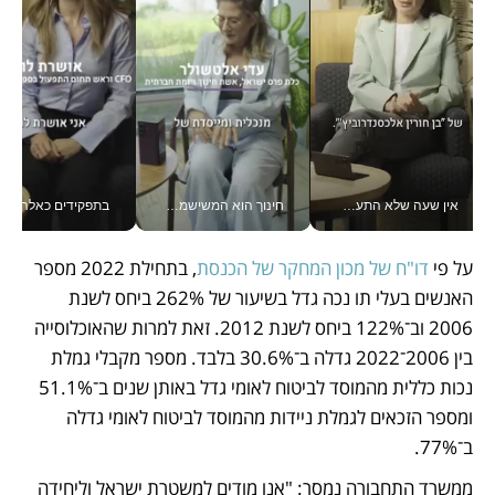
אין שעה שלא התעסקתי במשבר - טל אלכסנדרוביץ’ שגב מנהלת משברים תקשורתיים מכל מקום עם ה- Galaxy Z Fold8 Ultra שלה_v
חינוך הוא המשישמה של החיים שלי - V
בתפקידים כאלה אי אפשר לח
על פי 
דו"ח של מכון המחקר של הכנסת
, בתחילת 2022 מספר 
האנשים בעלי תו נכה גדל בשיעור של 262% ביחס לשנת 
2006 וב־122% ביחס לשנת 2012. זאת למרות שהאוכלוסייה 
בין 2006־2022 גדלה ב־30.6% בלבד. מספר מקבלי גמלת 
נכות כללית מהמוסד לביטוח לאומי גדל באותן שנים ב־51.1% 
ומספר הזכאים לגמלת ניידות מהמוסד לביטוח לאומי גדלה 
ב־77%. 
ממשרד התחבורה נמסר: "אנו מודים למשטרת ישראל וליחידה 