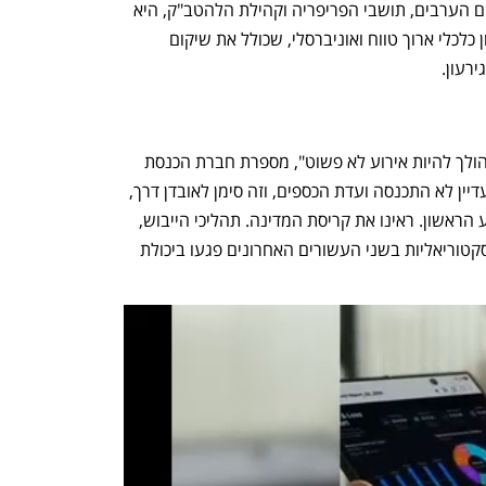
שנלחמת עבור הצעירים, הנשים, האזרחים הערבים, תושבי הפריפריה וקהילת הלהטב"ק, היא 
מחברי הכנסת הבודדים כיום שמציגים חזון כלכלי ארוך טווח ואוניברסלי, שכולל את שיקום 
עון.  
"ברגע שהתחילה המלחמה, הבנתי שזה הולך להיות אירוע לא פשוט", מספרת חברת הכנסת 
בריאיון ל"כלכליסט". "אחרי כעשרה ימים עדיין לא התכנסה ועדת הכספים, וזה סימן לאובדן דרך, 
כי הפיקוח הפרלמנטרי חייב לעבוד מהרגע הראשון. ראינו את קריסת המדינה. תהליכי הייבוש, 
ההזנחה של השירות הציבורי והעמקת הסקטוריאליות בשני העשורים האחרונים פגעו ביכולת 