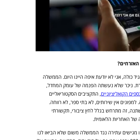
האזרחים? 
"אם לא היינו אופוזיציה מאוד זועקת, לא אגיד כולה, אני לא יודעת איפה היינו היום. הממשלה 
לוקה בעיוורון כלפי האירוע, היא לא מחוברת. ניכר שלא נעשתה הפנמה של עומק המחדל, 
ספים הקואליציוניים
, התקציבים הסקטוריאליים 
והמשרדים המיותרים. זה לא רק הגזל הזה. למפונים אין שירותים, לא בתי ספר, לא רווחה. 
המדינה לא באירוע. בכל פעם שמשהו משתנה, זה מתרחש בגלל לחץ ציבורי, תקשורתי 
 של האחריות הלאומית. 
"יותר מזה, אנחנו כמחוקקים מצאנו עצמנו מגישים עתירה נגד הממשלה משום שלא הביאו לנו 