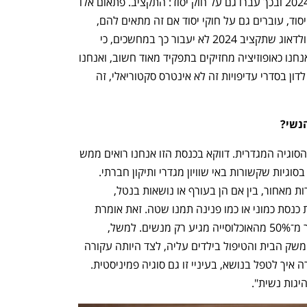
את הפירוט המילולי והמספרי של תקציב 2024 ובכך עברו גם על חוק יסוד: התקציב. פתאום אלו 
שמנסים לחוקק כל חוק סתמי וארעי כחוק יסוד, עוברים גם על חוקי יסוד אם זה מתאים להם, 
ועכשיו אנחנו נלחמים לקבל את הנתונים ולדאוג שתקציב 2024 לא יעבור כך במחשכים, כי 
היעדר שקיפות הוא שחיתות. במובן הזה אנחנו כאופוזיציה מחזיקים בתפקיד מאוד חשוב, ואנחנו 
חייבים להצליח בו, גם אם לא בכל מאבק. לדון בסדרי עדיפויות זה לא אינטרס סקטוריאלי, זה 
נשי?
"חשוב לשים דגש על מנהיגות נשית ועל הסוגיה המגדרית. דווקא בכנסת הזו אנחנו רואים ממש 
נסיגה. גם בפריצת תקרות זכוכית ובעיסוק בסוגיות שקשורות באי שוויון מגדרי ותיקון חברתי. 
אנחנו רואים שבזמן המלחמה נשים נשארות מאחור, בין אם הן בעורף או נושאות בנטל, 
והתייחסות לסוגיות אלו מגיעה רק מחברות כנסת כמוני או כמו פנינה תמנו שטה. זאת אומרת 
שהעיסוק בסוגיות קריטיות ומהותיות ליותר מ־50% מהאוכלוסייה מגיע רק מנשים. למשל, 
במקרה של אם יחידנית ומפונה שכל נטל משק הבית והטיפול בילדים עליה, לצד היותה עקורה 
בלי עבודה. לנו כמדינה חייבת להיות אמירה איך לטפל בנושא, בעיניי זו גם סוגיה פמיניסטית. 
יגות נשית".