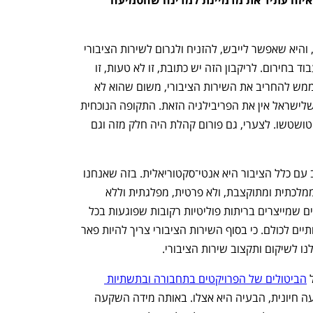
ענף במתח גבוה
מדברים כלכלה, עסקים ומה שב
"יש קונספציה, שאנחנו רואים שהתנפצה, והיא שאפשר לייבש, להזניח ולגרום לשירות הציבורי 
להירקב, ומה שלא עובד בשגרה לפתע יעבוד בחירום. לריקבון הזה יש כתובת, זו לא טעות, זו 
מדיניות ממשלתית ארוכת שנים שאפשר ממש להחריב את השירות הציבורי, משום שהוא לא 
הכרחי. והנה, פתאום אומה שלמה מגלה שלישראל אין את הפריבילגיה הזאת. התקופה הנוכחית 
היא גם הזדמנות לחדד עמדות שלא פעם טושטשו. לצערי, גם פורום קהלת היה חלק מזה וגם 
"התפיסה האוניברסלית שמבקשת להיטיב עם כלל הציבור היא אנטי־סקטוריאלית. בזה שאנחנו 
אומרים שמערכת החינוך תהיה ציבורית, ממלכתית ומתוקצבת, ולא פרטית, מפלגתית וללא 
לימודי ליבה, אנחנו גם מבקרים את הסדרים שמייצרים בריתות פוליטיות רקובות שפוגעות בכל 
המערכת וגם מייצרים מענים חיוניים ואיכותיים לכולם. כי בסוף השירות הציבורי צריך להיות פאר 
ו לשיקום ותקצוב שירות הציבורי. 
הביטולים של הפרויקטים בתחבורה ובתשתיות 
. מי שרואה בזה הוצאה ולא השקעה חיונית, הבעיה היא אצלו. באותה מידה השקעה 