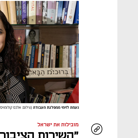
נעמה לזימי ממפלגת העבודה
(צילום: אלכס קולומויסק
מובילות את ישראל
"השירות הציבורי