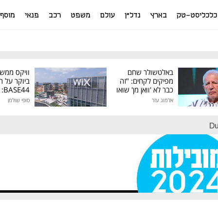
כלכליסט-טק
בארץ
נדל"ן
עולם
משפט
רכב
פנאי
מוסף
באלטשולר שחם
וויקס ממש
מפיקים לקחים: "זה
ביוקר על ר
כבר לא 'וואן מן' שואו
44
של גילעד"
אלמוג עזר
סופי שולמן
מיליון דולר
Du