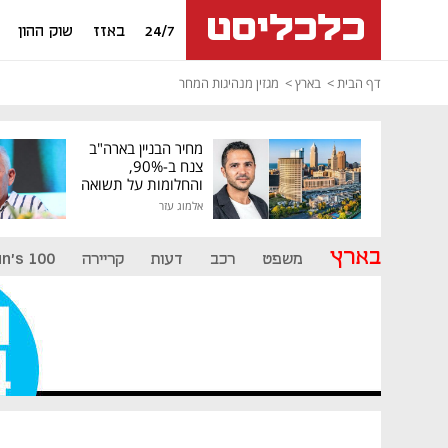
24/7
באזז
שוק ההון
דף הבית
בארץ
מגזין מנהיגות המחר
מחיר הבניין בארה"ב
צנח ב-90%,
והחלומות על תשואה
גבוהה התנפצו
אלמוג עזר
בארץ
משפט
רכב
דעות
קריירה
n's 100