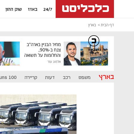
24/7
באזז
שוק ההון
דף הבית
בארץ
מחיר הבניין בארה"ב
צנח ב-90%,
כלכליסט
דיגיטל
והחלומות על תשואה
גבוהה התנפצו
אלמוג עזר
בארץ
משפט
רכב
דעות
קריירה
uns 100