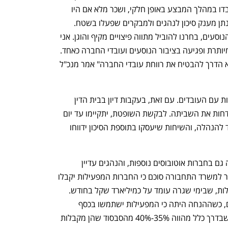
העובדים השלמה ליום עבודה מלא אם עבדו במהלך המבצע באופן חלקי, ושכר מלא אם היו 
נכונים לעבוד אך לא שובצו. בחודש יולי יינתן מענק סיכון לנהגים ולמבקרים שפעלו בשטח. 
"מתוך מחויבות עמוקה לעובדים ולציבור הנוסעים, בחרנו להוביל מתווה פיצויים מקיף והוגן. אני 
מברך על השגת ההסכם שמונע שביתה מיותרת ופגיעה בציבור הנוסעים ועובדי החברה כאחד. 
הוכחנו שדיאלוג מקצועי ,ענייני ושקוף הוא הדרך להבטיח את רווחת עובדי החברה" אמר מנכ"ל 
באלקטרה אפיקים 2021 טרם הושגו הבנות עם העובדים. עם זאת, בעקבות דיון בבית הדין 
לעבודה בירושלים הסכים ועד העובדים לדחות את השביתה. לבקשת השופטת, יתקיימו עד יום 
שני הבא שתי ישיבות משא ומתן בין הוועד להנהלה, והשיחות שיעסקו בתוספת הסיכון ידווחו 
סכסוכי עבודה דומים מתנהלים בימים אלה גם בחברות אוטובוסים נוספות, והנהגים עדיין 
ממתינים לפתרון. בדיונים בין משרד האוצר למשרד התחבורה סוכם כי החברות המפעילות יקבלו 
שני שלישים מהסבסוד החודשי שהן מקבלות, שבימי שגרה עומד על כמיליארד שקל בחודש. 
עד כה העביר משרד האוצר 85% מהסכום, כשההנחה היתה כי המפעילות ישתמשו בכסף 
בראש ובראשונה לתשלום שכר הנהגים, שבדרך כלל מהווה 35%-40% מהסבסוד שהן מקבלות 