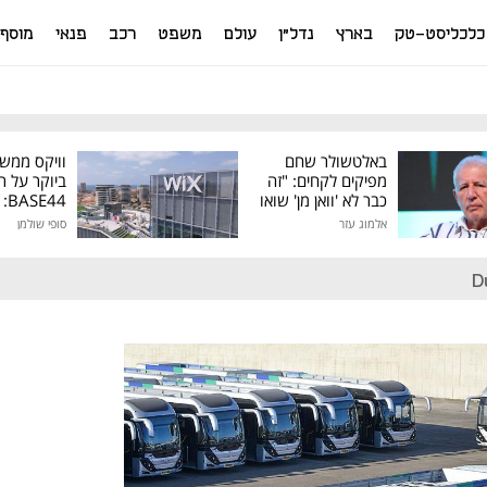
כלכליסט-טק
בארץ
נדל"ן
עולם
משפט
רכב
פנאי
מוסף
באלטשולר שחם
וויקס ממש
מפיקים לקחים: "זה
ביוקר על ר
כבר לא 'וואן מן' שואו
44
של גילעד"
אלמוג עזר
סופי שולמן
מיליון דולר
D