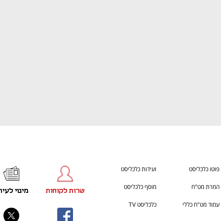
ענף במתח גבוה
מדברים כלכלה, עסקים ומה שב
פוטו כלכליסט
ועידות כלכליסט
המרת מט"ח
מוסף כלכליסט
שרות לקוחות
מינוי לעית
עמוד מט"ח כללי
כלכליסט TV