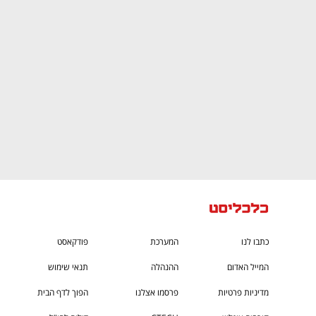
CTech – the
הבית של ההייטק הישראלי
כתבו לנו
המערכת
פודקאסט
המייל האדום
ההנהלה
תנאי שימוש
מדיניות פרטיות
פרסמו אצלנו
הפוך לדף הבית