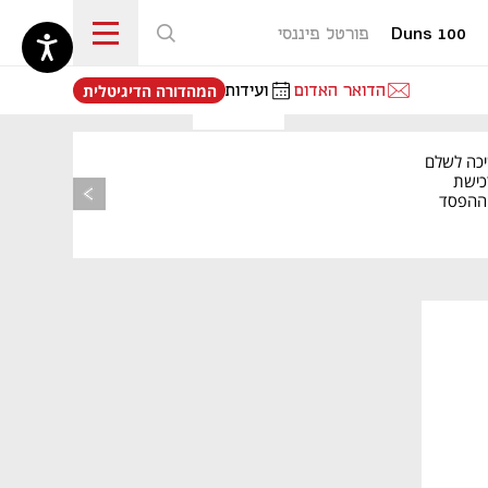
Duns 100
פורטל פיננסי
נפתח בכרטיסייה חדשה
הדואר האדום
ועידות
המהדורה הדיגיטלית
יכה לשלם
כישת
BASE: ההפסד
הרבעוני זינק ל-76