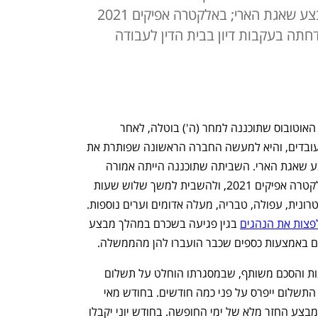
פיצוי לנהגים שנפגעו בשכרם במבצע שאגת הארי; באלקטרה אפיקים 2021
חתה בעקבות דיון בבית הדין לעבודה
איגוד כוח לעובדים הודיעו כי שביתת נהגי האוטובוס שתוכננה למחר (ה') בוטלה, לאחר 
שסופרבוס הצליחה להגיע להבנות עם העובדים, והיא למעשה החברה הראשונה שפותרת את 
משבר הפיצוי לנהגים בגין הפסדים במבצע שאגת הארי. השביתה שתוכננה הייתה אמורה 
לכלול את נהגי האוטובוס של סופרבוס ואלקטרה אפיקים 2021, ולהשבית למשך שלוש שעות 
קווי אוטובוס בירושלים, חיפה - לרבות המטרונית, עפולה, טבריה, מעלה אדומים וערים נוספות. 
פצות את הנהגים
 בגין פגיעה בשכרם במהלך מבצע 
תם באמצעות כספים שכבר הועברו להן מהממשלה. 
כוח לעובדים וחברת סופרבוס הגיעו להבנות והסכם משותף, שבמסגרתו הוחלט על תשלום 
מקיף לנהגי החברה. לפי המתווה שסוכם, התשלום ייפרס על פני כמה חודשים. בחודש מאי 
יקבלו עובדים שמימשו ימי חופשה בימי המבצע החזר מלא של ימי החופשה. בחודש יוני יקבלו 