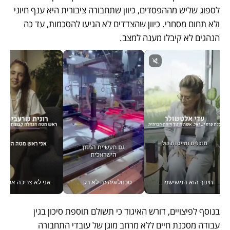
לספוג שליש מההפסדים, כיוון שתחבורה ציבורית היא ענף חיוני 
ולא תחום מסחרי. כיוון שהצדדים לא הגיעו להסכמות, עד כה 
הנהגים לא קיבלו מענה למצב. 
חינוך הוא המשישמה של החיים שלי - V
טכנולוגיה זה לא רק בהייטק: גם תעשיית המזון הישראלית מאמצת כלי AI, אוטומציה וניתוח דאטה בזמן אמת
אני לא צריכה את המשרד:
בנוסף לפיצויים, דורש האיגוד כי תשולם תוספת סיכון בגין 
עבודה מסכנת חיים ללא מרחב מוגן של עובדי התחבורה 