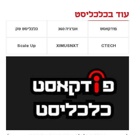
עוד בכלכליסט
פודקאסט
אנרגיה 360
כלכליסט טק
Scale Up
XIMUSNXT
CTECH
יסייה חדשה
נפתח בכרטיסייה חדשה