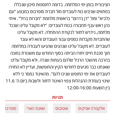
הציבורית בזמן ימי המלחמה. בדומה לתוספות סיכון שנכללו 
במתווים שגיבש כוח לעובדים מול חברת סופרבוס במבצע "עם 
כלביא" ומול "דן בדרום" בראשית מלחמת "חברות ברזל". איתי 
כהן ראש ענף תחבורה בכוח לעובדים: "לא מקובל עלינו שבכל 
מלחמה, נידרש לחזור לנקודת ההתחלה. לא מקובל עלינו 
שהחברות מקבלות כספים עבור העובדים והוא לא עובר 
לעובדים. לא מקובל עלינו שנהגים שהגיעו לעבודה במלחמה 
תוך סכנת חיים יחזרו הביתה בסוף החודש עם משכורת נמוכה 
בהרבה מהשכר הרגיל שלהם בעתות שגרה. ולא מקובל עלינו 
שאנחנו כבר מגיעים לחודשי הקיץ והחופשות, ועדיין לא החזירו 
לעובדים את ימי החופש שניכו להם". מהאיגוד נמסר כי ללא 
שינוי בעמדת ההנהלות צפוי האיגוד לחזור ולשבות ביום ה' 11.6 
בין השעות 12:00-16:00
תגיות
אלקטרה אפיקים
אוטובוס
שאגת הארי
סופרבוס