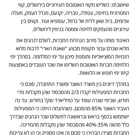
שיושבתו: כשליש מקווי האוטובוס העירוניים בירושלים, קווי 
המטרונית בחיפה, עפולה, טבריה, יקנעם, מגדל העמק, מעלה 
אדומים, בית שאן דלית אל כרמל, עוספיא ועוד. וקווים בין 
עירוניים מהעמקים לחיפה וממטה בנימין לירושלים. 
האיגוד מוחה על סירוב הנהלות החברות, לשלם לנהגים את 
מלוא שכרם עבור תקופת מבצע "שאגת הארי" לרבות מלוא 
הזכויות הסוציאליות ותוספת סיכון על ימי המלחמה. במהלך ימי 
הלחימה חברות האוטובוס השלימו את שכר העובדים באמצעות 
קיזוז ימי חופש או הלוואות.
במהלך דיונים בין משרד האוצר ומשרד התחברה, סוכם כי 
החברות המפעילות יקבלו 2/3 מהסבסוד שהן מקבלות מדי 
חודש, שבימי שגרה עומד על כמיליארד שקל בחודש. עד כה 
העביר האוצר 85% מהסכום, כשההנחה היתה כי המפעילות 
ישתמשו בכסף בראש ובראשונה לתשלום שכר הנהגים שבדרך 
כלל מהווה 35%-40% מהסבסוד שהן מקבלות מהמדינה. 
החברות מצידן הבהירו כי סכום זה אינו מספיק וכי הן לא צריכות 