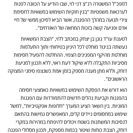
למפכ"ל המשטרה רנ"צ דני לוי, שבו הודיע על הכוונה לפנות 
לערכאות משפטיות "בגין חוקיות השימוש במשאיות לחסימת 
צירי תנועה במהלך ההפגנה, אשר הביא לסיכון ממשי של חיי 
אדם ופגיעה קשה בזכות המחאה של האזרחים". 
לטענת עו"ד גונן בן יצחק במכתב ללוי, "הצבת המשאיות 
נעשתה בניגוד מוחלט לכל היגיון בטיחותי ותוך התעלמות 
מוחלטת מהיקף המפגינים הצפוי. ההחלטה להפעיל חסימות 
מסיביות התקבלה ללא שיקול דעת ראוי, ללא תכנון למניעת 
דוחק, וללא מתן מענה מספק בזמן אמת כשנצפו סימני המצוקה 
הראשונים". 
הוא דורש את הפסקת השימוש במשאיות כאמצעי חסימה 
בהפגנות וקביעת נהלים חדשים להתמודדות עם הפגנות 
המוניות. בין השאר הציע המערך "חלופות אפקטיביות", למשל 
שימוש במחסומים ניידים קלים, המאפשרים גמישות בהתאם 
לנסיבות המשתנות בשטח ויכולים להיפתח במהירות במקרי 
דוחק, הצבת כוחות שיטור בכמות מספקת, תכנון מסלולי הפגנה 