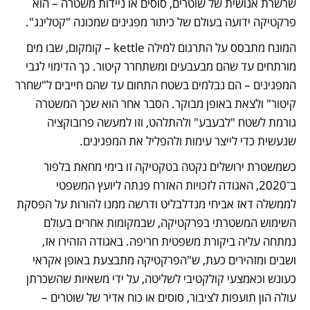
שרשרת אנושית של שוטרים, סוסים או ניידות משטרה – הוא 
פרקטיקה ידועה בעולם של כיתור מפגינים שמכונה "קטלינג". 
המונח מתבסס על התרגום למילה kettle – קומקום, שבו מים 
מורתחים עד שהם מבעבעים ומשתחרר קיטור. כך הדימוי לגבי 
המפגינים – הם נבלמים בשטח התחום עד שהם חייבים ל"שחרר 
קיטור" ולצאת באופן מבוקר. הסבר אחר הוא שכך המשטרה 
גורמת לשטח "לבעבע" ולהתלהט, וזו למעשה פרובוקציה 
שנעשית כדי לייצר עימות ולהפליל את המפגינים.
כשמשטרת ירושלים נקטה בטקטיקה זו בימי מחאת בלפור 
ב־2020, האגודה לזכויות האזרח פנתה ליועץ המשפטי 
לממשלה דאז אביחי מנדלבליט ודרשה ממנו להורות על הפסקת 
השימוש המשטרתי בפרקטיקה, שבמקומות אחרים בעולם 
נמתחה עליה ביקורת משפטית חריפה. באגודה הזהירו אז, 
ושבים ומזהירים כעת, ש"הפרקטיקה מתבצעת באופן אקראי 
כעונש וכאמצעי קולקטיבי לשליטה, על ידי משאיות שהשכרתן 
עולה הון תועפות לציבור, סוסים או כוח אדיר של שוטרים – 