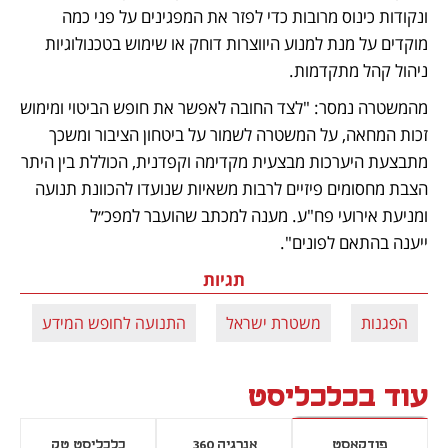
ונקודות כינוס מרובות כדי לפזר את המפגינים על פני כמה 
מוקדים על מנת למנוע היווצרות דוחק או שימוש בטכנולוגיות 
ניהול קהל מתקדמות. 
מהמשטרה נמסר: "לצד החובה לאפשר את חופש הביטוי ומימוש 
זכות המחאה, על המשטרה לשמור על ביטחון הציבור ומשכך 
מתבצעת היערכות מבצעית מקדימה וקפדנית, הכוללת בין היתר 
הצבת מחסומים פיזיים לרבות משאיות שנועדו להכוונת תנועה 
ומניעת אירועי פח"ע. מענה למכתב שהועבר למפכ״ל 
ייענה בהתאם לפונים".
תגיות
הפגנות
משטרת ישראל
התנועה לחופש המידע
עוד בכלכליסט
פודקאסט
אנרגיה 360
כלכליסט טק