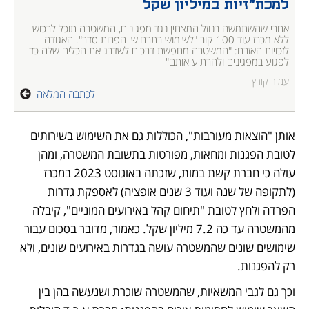
למכת"זיות במיליון שקל 
אחרי שהשתמשה בנוזל המצחין נגד מפגינים, המשטרה תוכל לרכוש 
ללא מכרז עוד 100 קוב "לשימוש בתרחישי הפרות סדר". האגודה 
לזכויות האזרח: "המשטרה מחפשת דרכים לשדרג את הכלים שלה כדי 
לפגוע במפגינים ולהרתיע אותם"
עמיר קורץ
לכתבה המלאה
אותן "הוצאות מעורבות", הכוללות גם את השימוש בשירותים 
לטובת הפגנות ומחאות, מפורטות בתשובת המשטרה, ומהן 
עולה כי חברת קשת במות, שזכתה באוגוסט 2023 במכרז 
(לתקופה של שנה ועוד 3 שנים אופציה) לאספקת גדרות 
הפרדה ולחץ לטובת "תיחום קהל באירועים המוניים", קיבלה 
מהמשטרה עד כה 7.2 מיליון שקל. כאמור, מדובר בסכום עבור 
שימושים שונים שהמשטרה עושה בגדרות באירועים שונים, ולא 
רק להפגנות. 
וכך גם לגבי המשאיות, שהמשטרה שוכרת ושנעשה בהן בין 