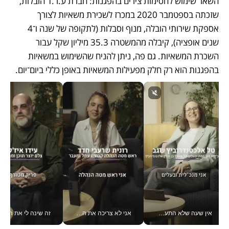
השאר שימוש לחסימות צירים בהפגנות: חברת ע.ר.ד הובלות, 
שזכתה בספטמבר 2020 במכרז לשכירת משאיות לצורך 
אספקת שירותי הובלה, מנוף וסבלות (לתקופה של שנה ו־4 
שנים אופציה), קיבלה מהמשטרה 35.3 מיליון שקל עבור 
השכרת המשאיות. גם פה, ניתן להניח שהשימוש במשאיות 
בהפגנות הוא רק חלק מפעילות המשאיות באופן כללי ביום־יום. 
אין שעה שלא התעסקתי במשבר - טל אלכסנדרוביץ’ שגב מנהלת משברים תקשורתיים מכל מקום עם ה- Galaxy Z Fold8 Ultra שלה_v
אני לא צריכה את המשרד: רונית שרעבי-חדד מנהלת ארגון של 30000 עובדים מכל מקום_v
זה שינה לי את החיים: 