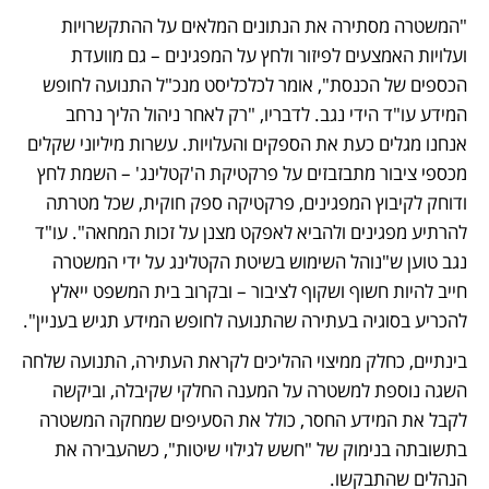
"המשטרה מסתירה את הנתונים המלאים על ההתקשרויות 
ועלויות האמצעים לפיזור ולחץ על המפגינים – גם מוועדת 
הכספים של הכנסת", אומר לכלכליסט מנכ"ל התנועה לחופש 
המידע עו"ד הידי נגב. לדבריו, "רק לאחר ניהול הליך נרחב 
אנחנו מגלים כעת את הספקים והעלויות. עשרות מיליוני שקלים 
מכספי ציבור מתבזבזים על פרקטיקת ה'קטלינג' – השמת לחץ 
ודוחק לקיבוץ המפגינים, פרקטיקה ספק חוקית, שכל מטרתה 
להרתיע מפגינים ולהביא לאפקט מצנן על זכות המחאה". עו"ד 
נגב טוען ש"נוהל השימוש בשיטת הקטלינג על ידי המשטרה 
חייב להיות חשוף ושקוף לציבור – ובקרוב בית המשפט ייאלץ 
להכריע בסוגיה בעתירה שהתנועה לחופש המידע תגיש בעניין". 
בינתיים, כחלק ממיצוי ההליכים לקראת העתירה, התנועה שלחה 
השגה נוספת למשטרה על המענה החלקי שקיבלה, וביקשה 
לקבל את המידע החסר, כולל את הסעיפים שמחקה המשטרה 
בתשובתה בנימוק של "חשש לגילוי שיטות", כשהעבירה את 
הנהלים שהתבקשו. 