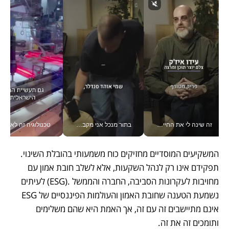
זה שינה לי את החיים: איך עידו איז'ק הופך את הסמארטפון לכלי צילום מקצועי_v
בתור מנכל אני מקבל מאות החלטות ביום, וה- Galaxy Z Fold8 Ultra עוזר לי לחתוך אותן מהר יותר_v
טכנולוגיה זה לא רק בהייטק: גם תעשיי
המשקיעים המוסדיים מחזיקים כוח משמעותי בהובלת השינוי. 
תפקידם אינו רק לנהל השקעות, אלא לשלב חובת אמון עם 
מחויבות לעקרונות הסביבה, החברה והממשל .(ESG) לעיתים 
נשמעת הטענה שחובת האמון והעולמות הפיננסיים של ESG 
אינם מתיישבים זה עם זה, אך האמת היא שהם משלימים 
ותומכים זה את זה.