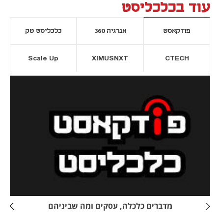
עוד בכלכליסט
פודקאסט
אנרגיה 360
כלכליסט טק
Scale Up
XIMUSNXT
CTECH
יסייה חדשה
נפתח בכרטיסייה חדשה
מדברים כלכלה, עסקים ומה שביניהם