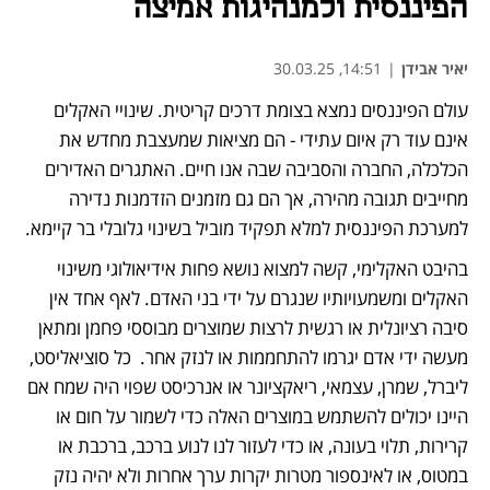
הפיננסית ולמנהיגות אמיצה
יאיר אבידן
|
14:51, 30.03.25
עולם הפיננסים נמצא בצומת דרכים קריטית. שינויי האקלים 
אינם עוד רק איום עתידי - הם מציאות שמעצבת מחדש את 
הכלכלה, החברה והסביבה שבה אנו חיים. האתגרים האדירים 
מחייבים תגובה מהירה, אך הם גם מזמנים הזדמנות נדירה 
למערכת הפיננסית למלא תפקיד מוביל בשינוי גלובלי בר קיימא.
בהיבט האקלימי, קשה למצוא נושא פחות אידיאולוגי משינוי 
האקלים ומשמעויותיו שנגרם על ידי בני האדם. לאף אחד אין 
סיבה רציונלית או רגשית לרצות שמוצרים מבוססי פחמן ומתאן 
מעשה ידי אדם יגרמו להתחממות או לנזק אחר.  כל סוציאליסט, 
ליברל, שמרן, עצמאי, ריאקציונר או אנרכיסט שפוי היה שמח אם 
היינו יכולים להשתמש במוצרים האלה כדי לשמור על חום או 
קרירות, תלוי בעונה, או כדי לעזור לנו לנוע ברכב, ברכבת או 
במטוס, או לאינספור מטרות יקרות ערך אחרות ולא יהיה נזק 