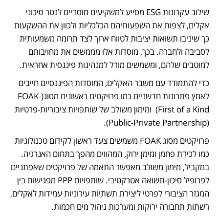
שילוב עקרונות ESG מסייע למשקיעים מוסדיים לנטר סיכוני 
אקלים, לצפות את השפעותיהם הכלכליות ולכוון את ההשקעות 
כך שיניבו תשואות יציבות לטווח ארוך לצד תרומה משמעותית 
לסביבה ולחברה. בכך, מוסדות אלו מממשים את מחויבותם 
למוטבים שלהם, ומשמשים מודל למנהיגות פיננסית אחראית.
כדי להתמודד עם משבר האקלים, המוסדות הפיננסיים חייבים 
לאמץ פתרונות חדשניים כמו פרויקטים ראשונים מסוג(FOAK-
First of a Kind)  ומימון משולב של שותפויות ציבוריות-פרטיות 
(Public-Private Partnership). 
פרויקטים מסוג FOAK משמשים צעד ראשון לקידום טכנולוגיות 
כמו לכידת פחמן ומימן ירוק, המהווים מהפך בתחום האנרגיה. 
במקביל, מימון משולב מאפשר התאמה של פרויקטים שאפתניים 
לפרופיל סיכון-תשואה אטרקטיבי. שותפויות PPP מפגישות בין 
המגזר הציבורי לפרטי ליצירת תשתיות עירוניות עמידות לאקלים, 
רשתות תחבורה ירוקות ומערכות ניהול מים חכמות.