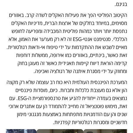
בגינם.
הקיטוב הפוליטי הפך את פעילות האקלים לשדה קרב. באזורים 
מסוימים, במיוחד בחלקים של ארצות הברית, מדיניות האקלים 
נתפסת יותר ויותר כמהות פוליטית המכבידה ומפריעה לחופש 
הכלכלי. סנטימנט אנטי-ESG זה לא רק מערער את האמון, אלא 
מאיים לשבש את ההתקדמות על ידי טיפוח אי-ודאות רגולטורית. 
זאת כאשר, בינתיים, באזורים כמו אירופה, ממשלות דוחפות 
קדימה הוראת דיווח קיימות תאגידית כאשר זה מעוגן בחוק 
ומחוזק על ידי מסגרת איתנה של רגולציה ואכיפה.
המערכת הפיננסית העולמית היא כוח רב עוצמה שלא רק מקצה 
הון אלא גם מעצבת כלכלות וחברות. כיום, מוסדות פיננסיים 
נמצאים בעמדה ייחודית להניע את טרנספורמציית ה-ESG. עם 
זאת, מימוש פוטנציאל זה מחייב להתמודד הן עם אתגרים ארוכי 
שנים והן עם הזדמנויות מתפתחות באמצעות מנגנוני מימון 
חדשניים ומסגרות רגולטוריות קפדניות.