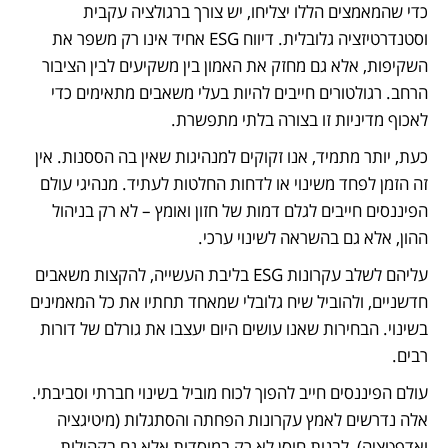
כדי שהמאמצים הללו יצליחו, יש צורך ברגולציה עקבית 
וסטנדרטיזציה גלובלית. דיווח ESG אחיד אינו רק משפר את 
השקיפות, אלא גם מחזק את האמון בין משקיעים לבין הציבור 
הרחב. רגולטורים חייבים להיות בעלי משאבים מתאימים כדי 
לאכוף מדיניות זו בצורה בלתי מתפשרת.
כעת, יותר מתמיד, אנו זקוקים למנהיגות שאין בה הססנות. אין 
זה הזמן לפחד משינוי או לדחות החלטות לעתיד. מנהיגי עולם 
הפיננסים חייבים לגלם דמות של חזון ואומץ – לא רק בניהול 
ההון, אלא גם בהשראה לשינוי ערכי.
עליהם לשלב עקרונות ESG בליבת העשייה, להקצות משאבים 
חדשניים, ולהוביל שיח גלובלי שמאחד תחתיו את כל המאמינים 
בשינוי. הבחירות שאנו עושים היום יעצבו את גורלם של דורות 
רבים.
עולם הפיננסים חייב להפוך לכוח מוביל בשינוי חברתי וסביבתי. 
אלה נדרשים לאמץ עקרונות הפחתה והסתגלות (מיטיגציה 
ואדפטציה), לבנות חוסן לא רק במוסדות אלא גם בקהילות 