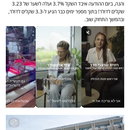
והנה, ביום ההודעה איבד השקל 3.7% ועלה לשער של 3.23 
שקלים לדולר! בתוך מספר ימים כבר הגיע ל-3.3 שקלים לדולר, 
ובהמשך התחזק שוב.
אני לא צריכה את המשרד: רונית שרעבי-חדד מנהלת ארגון של 30000 עובדים מכל מקום_v
כלכליסט דיגיטל "חינוך הוא המשימה של החיים שלי"_v
טכנולוגיה זה לא רק בהייטק: גם תעשיי