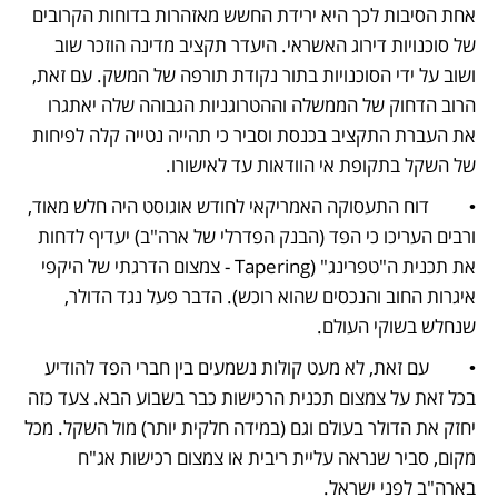
אחת הסיבות לכך היא ירידת החשש מאזהרות בדוחות הקרובים 
של סוכנויות דירוג האשראי. היעדר תקציב מדינה הוזכר שוב 
ושוב על ידי הסוכנויות בתור נקודת תורפה של המשק. עם זאת, 
הרוב הדחוק של הממשלה וההטרוגניות הגבוהה שלה יאתגרו 
את העברת התקציב בכנסת וסביר כי תהייה נטייה קלה לפיחות 
של השקל בתקופת אי הוודאות עד לאישורו.
•         דוח התעסוקה האמריקאי לחודש אוגוסט היה חלש מאוד, 
ורבים העריכו כי הפד (הבנק הפדרלי של ארה"ב) יעדיף לדחות 
את תכנית ה"טפרינג" (Tapering - צמצום הדרגתי של היקפי 
איגרות החוב והנכסים שהוא רוכש). הדבר פעל נגד הדולר, 
שנחלש בשוקי העולם. 
•         עם זאת, לא מעט קולות נשמעים בין חברי הפד להודיע 
בכל זאת על צמצום תכנית הרכישות כבר בשבוע הבא. צעד כזה 
יחזק את הדולר בעולם וגם (במידה חלקית יותר) מול השקל. מכל 
מקום, סביר שנראה עליית ריבית או צמצום רכישות אג"ח 
בארה"ב לפני ישראל.