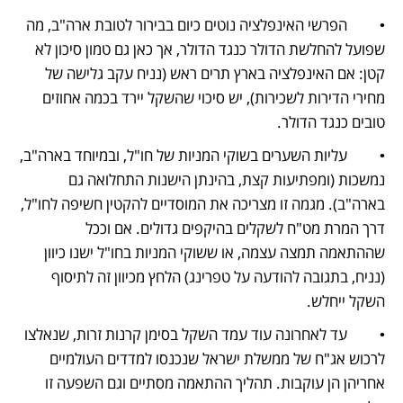
•         הפרשי האינפלציה נוטים כיום בבירור לטובת ארה"ב, מה 
שפועל להחלשת הדולר כנגד הדולר, אך כאן גם טמון סיכון לא 
קטן: אם האינפלציה בארץ תרים ראש (נניח עקב גלישה של 
מחירי הדירות לשכירות), יש סיכוי שהשקל יירד בכמה אחוזים 
טובים כנגד הדולר.
•         עליות השערים בשוקי המניות של חו"ל, ובמיוחד בארה"ב, 
נמשכות (ומפתיעות קצת, בהינתן הישנות התחלואה גם 
בארה"ב). מגמה זו מצריכה את המוסדיים להקטין חשיפה לחו"ל, 
דרך המרת מט"ח לשקלים בהיקפים גדולים. אם וככל 
שההתאמה תמצה עצמה, או ששוקי המניות בחו"ל ישנו כיוון 
(נניח, בתגובה להודעה על טפרינג) הלחץ מכיוון זה לתיסוף 
השקל ייחלש.
•         עד לאחרונה עוד עמד השקל בסימן קרנות זרות, שנאלצו 
לרכוש אג"ח של ממשלת ישראל שנכנסו למדדים העולמיים 
אחריהן הן עוקבות. תהליך ההתאמה מסתיים וגם השפעה זו 