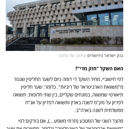
בנק ישראל בירושלים
(
צילום: שלו שלום
)
האם השקל "חזק מדי"?
לפי חישוביי, מחיר השקל די דומה כיום לשער החליפין שנגזר 
מ"משוואת הארביטראז' של ריביות". כלומר: שער חליפין 
תיאורטי שמשווה, במונחים שקליים, בין שתי חלופות: תשואה 
לפדיון על מק"מ לשנה בארץ ותשואה לפדיון על אג"ח 
ממשלתית לשנה בארה"ב.
מהצד השני של המטבע (תרתי משמע...), אם בודקים לפי 
"משוואת ארביטראז' של האינפלציה" (כלומר, מחשבים את שער 