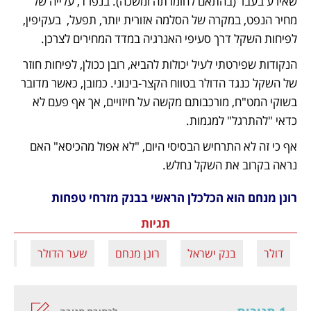
שאירע בעבר (בהתאם לחומרתה ומשכה). בנפרד, עלייה של 
מחיר הנפט, במקרה של הסלמה אזורית יותר, תפעל,  בעקיפין, 
לפיחות השקל דרך סעיפי האנרגיה במדד המחירים לצרכן.
הנקודות שפירטתי לעיל יכולות להביא, רובן ככולן, לפיחות חוזר 
של השקל כנגד הדולר בטווח הקצר-בינוני. כמובן, כאשר מדובר 
בשוקי המט"ח, מורכבותם מקשה על חיזויים, אך אף פעם לא 
כדאי "להתרגל" למגמות. 
אף כי זה לא התרחיש הבסיסי היום, "לא אפול מהכיסא" האם 
נראה בקרוב את השקל נחלש.
רונן מנחם הוא הכלכלן הראשי בבנק מזרחי טפחות
תגיות
דולר
בנק ישראל
רונן מנחם
שער הדולר
שק