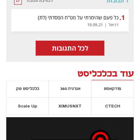
1 תגובות
לכתיבת תגובה
.
1
כל פעם שהימרתי על מט"ח הפסדתי
(לת)
דניאל
|
19.09.21
לכל התגובות
עוד בכלכליסט
פודקאסט
אנרגיה 360
כלכליסט טק
Scale Up
XIMUSNXT
CTECH
יסייה חדשה
נפתח בכרטיסייה חדשה