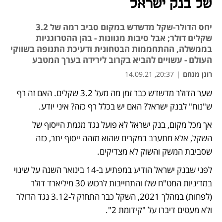
של בנק ישראל
יחס הדולר-שקל מדשדש במקום סביב רמה של 3.2
שקלים דולר; אבל סיבות מגוונות - בהן ההטרוגניות
בממשלה, ההתחממות הבטחונית ודעיכת התנופה בשווקי
העולם - עשויים להביא בקרוב לירידה בערך המטבע
רונן מנחם
|
20:37, 14.09.21
שער הדולר מדשדש כבר זמן מה מעל 3.2 שקלים. האם זה רף 
ש"נוח" לבנק ישראל? האם יש בכלל רף כזה? איני יודע.
אך מכל מקום, בנק ישראל לא פועל נגד מגמת הייסוף של 
השקל, אלא מתערב במקרים שהוא מזהה ייסוף יתר, כזה 
שסביבת המשק והשוק לא מצדיקים.
לפני שבנק ישראל הודיע במפתיע ב-14 בינואר השנה על שינוי 
במדיניות המט"ח שלו והתחייבות לרכוש 30 מיליארד דולר 
(לפחות) במהלך 2021, השקל כבר התחזק ל-3.12 נגד הדולר 
ולא מעטים דיברו על "קידומת 2".