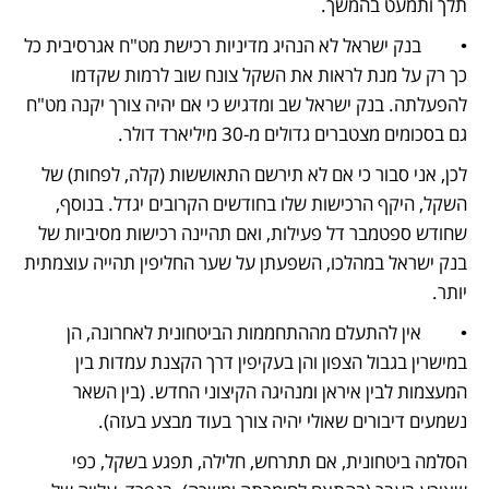
תלך ותמעט בהמשך.
•         בנק ישראל לא הנהיג מדיניות רכישת מט"ח אגרסיבית כל 
כך רק על מנת לראות את השקל צונח שוב לרמות שקדמו 
להפעלתה. בנק ישראל שב ומדגיש כי אם יהיה צורך יקנה מט"ח 
גם בסכומים מצטברים גדולים מ-30 מיליארד דולר. 
לכן, אני סבור כי אם לא תירשם התאוששות (קלה, לפחות) של 
השקל, היקף הרכישות שלו בחודשים הקרובים יגדל. בנוסף, 
שחודש ספטמבר דל פעילות, ואם תהיינה רכישות מסיביות של 
בנק ישראל במהלכו, השפעתן על שער החליפין תהייה עוצמתית 
יותר. 
•         אין להתעלם מההתחממות הביטחונית לאחרונה, הן 
במישרין בגבול הצפון והן בעקיפין דרך הקצנת עמדות בין 
המעצמות לבין איראן ומנהיגה הקיצוני החדש. (בין השאר 
נשמעים דיבורים שאולי יהיה צורך בעוד מבצע בעזה). 
הסלמה ביטחונית, אם תתרחש, חלילה, תפגע בשקל, כפי 